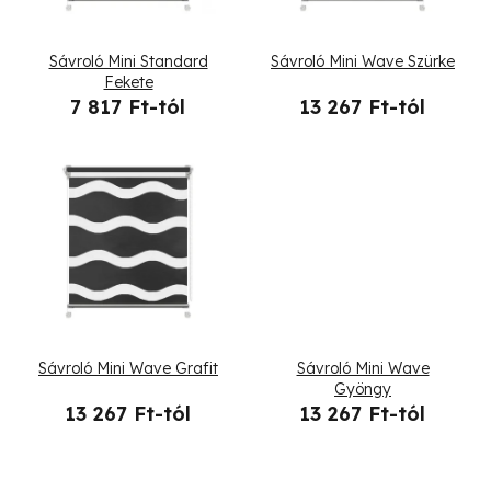
m
é
Sávroló Mini Standard
Sávroló Mini Wave Szürke
k
Fekete
7 817 Ft-tól
13 267 Ft-tól
e
k
l
i
s
t
Sávroló Mini Wave Grafit
Sávroló Mini Wave
á
Gyöngy
13 267 Ft-tól
13 267 Ft-tól
j
a