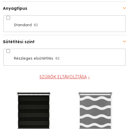
Anyagtípus
Standard
82
Sötétítési szint
Részleges elsötétítés
82
SZŰRŐK ELTÁVOLÍTÁSA
T
e
r