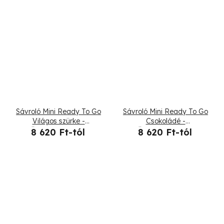
Sávroló Mini Ready To Go
Sávroló Mini Ready To Go
Világos szürke -
Csokoládé -
Összehajtogatott
Összehajtogatott
8 620 Ft-tól
8 620 Ft-tól