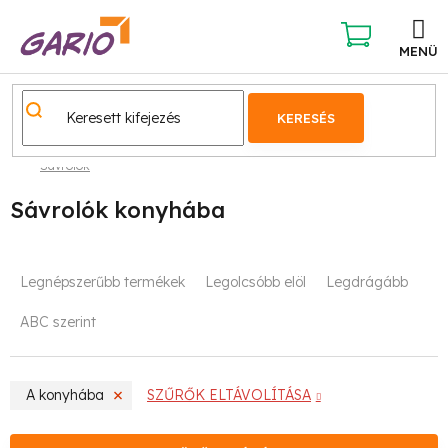
Ugrás
a
fő
KOSÁR
tartalomhoz
KERESÉS
Sávrolók
Sávrolók konyhába
T
Legnépszerűbb termékek
Legolcsóbb elöl
Legdrágább
e
ABC szerint
r
m
A konyhába
SZŰRŐK ELTÁVOLÍTÁSA
é