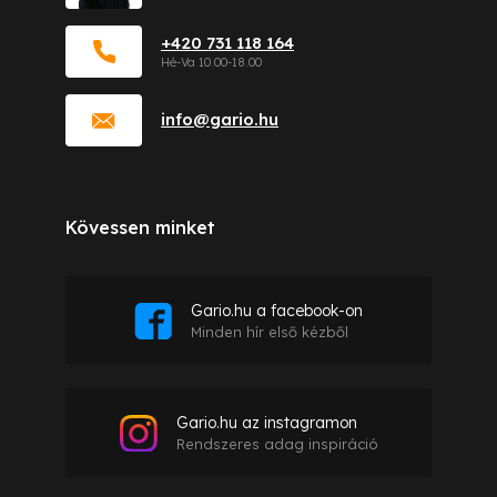
+420 731 118 164
info
@
gario.hu
Kövessen minket
Gario.hu a facebook-on
Minden hír első kézből
Gario.hu az instagramon
Rendszeres adag inspiráció