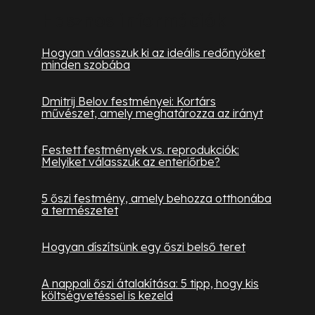
Hasznos információk
Hogyan válasszuk ki az ideális redőnyöket
minden szobába
Dmitrij Belov festményei: Kortárs
művészet, amely meghatározza az irányt
Festett festmények vs. reprodukciók:
Melyiket válasszuk az enteriőrbe?
5 őszi festmény, amely behozza otthonába
a természetet
Hogyan díszítsünk egy őszi belső teret
A nappali őszi átalakítása: 5 tipp, hogy kis
költségvetéssel is kezeld