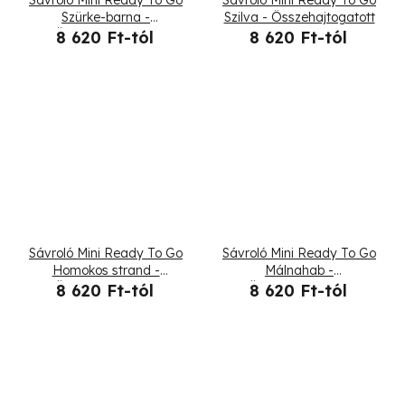
Szürke-barna -
Szilva - Összehajtogatott
Összehajtogatott
8 620 Ft-tól
8 620 Ft-tól
Sávroló Mini Ready To Go
Sávroló Mini Ready To Go
Homokos strand -
Málnahab -
Összehajtogatott
Összehajtogatott
8 620 Ft-tól
8 620 Ft-tól