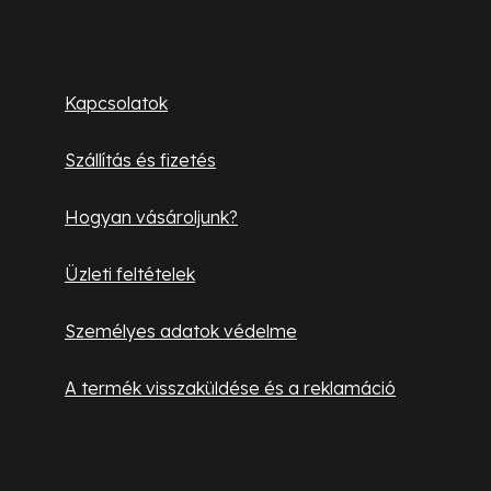
á
á
s
b
Ügyfélszolgálat
e
l
l
Kapcsolatok
e
é
m
Szállítás és fizetés
c
e
i
Hogyan vásároljunk?
Üzleti feltételek
Személyes adatok védelme
A termék visszaküldése és a reklamáció