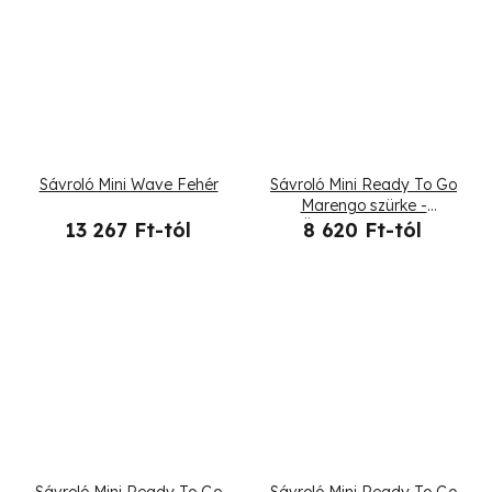
Sávroló Mini Wave Fehér
Sávroló Mini Ready To Go
Marengo szürke -
Összehajtogatott
13 267 Ft-tól
8 620 Ft-tól
Sávroló Mini Ready To Go
Sávroló Mini Ready To Go