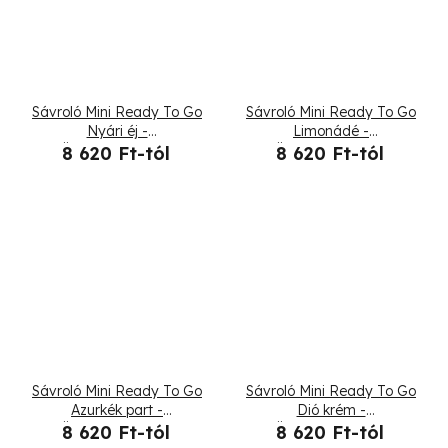
Sávroló Mini Ready To Go
Sávroló Mini Ready To Go
Nyári éj -
Limonádé -
Összehajtogatott
Összehajtogatott
8 620 Ft-tól
8 620 Ft-tól
Sávroló Mini Ready To Go
Sávroló Mini Ready To Go
Azurkék part -
Dió krém -
Összehajtogatott
Összehajtogatott
8 620 Ft-tól
8 620 Ft-tól