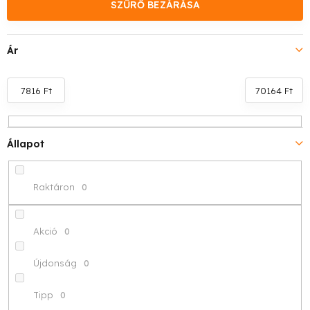
k
SZŰRŐ BEZÁRÁSA
e
Ár
k
r
7816
Ft
70164
Ft
e
n
Állapot
d
Raktáron
0
e
z
Akció
0
é
Újdonság
0
s
Tipp
0
e