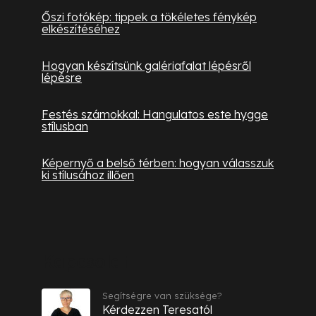
Őszi fotókép: tippek a tökéletes fénykép
elkészítéséhez
Hogyan készítsünk galériafalat lépésről
lépésre
Festés számokkal: Hangulatos este hygge
stílusban
Képernyő a belső térben: hogyan válasszuk
ki stílusához illően
Kapcsolat
Segítségre van szüksége?
Kérdezzen Teresatól