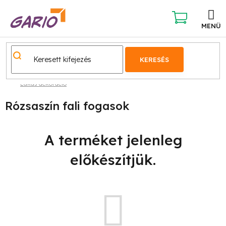
Ugrás
a
fő
KOSÁR
tartalomhoz
KERESÉS
Lakás dekoráció
Rózsaszín fali fogasok
A terméket jelenleg
előkészítjük.