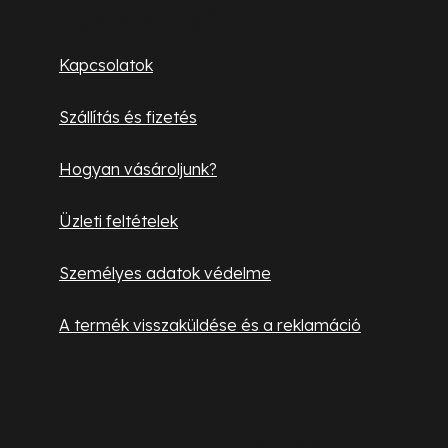
b
Ügyfélszolgálat
l
Kapcsolatok
é
Szállítás és fizetés
c
Hogyan vásároljunk?
Üzleti feltételek
Személyes adatok védelme
A termék visszaküldése és a reklamáció
Hasznos információk