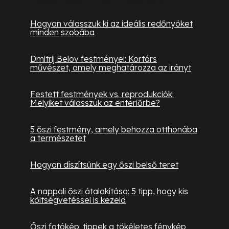
Hogyan válasszuk ki az ideális redőnyöket
minden szobába
Dmitrij Belov festményei: Kortárs
művészet, amely meghatározza az irányt
Festett festmények vs. reprodukciók:
Melyiket válasszuk az enteriőrbe?
5 őszi festmény, amely behozza otthonába
a természetet
Hogyan díszítsünk egy őszi belső teret
A nappali őszi átalakítása: 5 tipp, hogy kis
költségvetéssel is kezeld
Őszi fotókép: tippek a tökéletes fénykép