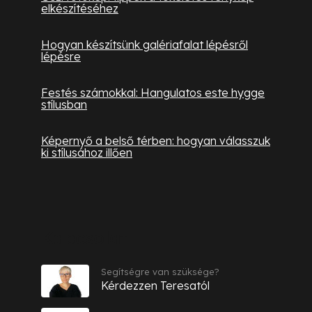
elkészítéséhez
Hogyan készítsünk galériafalat lépésről
lépésre
Festés számokkal: Hangulatos este hygge
stílusban
Képernyő a belső térben: hogyan válasszuk
ki stílusához illően
Kapcsolat
Segítségre van szüksége?
Kérdezzen Teresatól