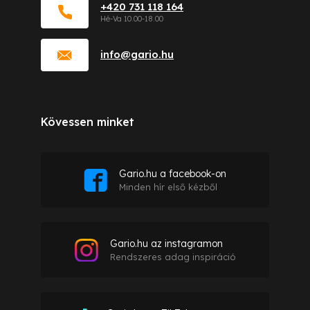
+420 731 118 164
info
@
gario.hu
Kövessen minket
Gario.hu a facebook-on
Minden hír első kézből
Gario.hu az instagramon
Rendszeres adag inspiráció