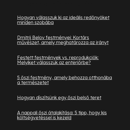
Hasznos információk
Hogyan válasszuk ki az ideális redőnyöket
minden szobába
Dmitrij Belov festményei: Kortárs
művészet, amely meghatározza az irányt
Festett festmények vs. reprodukciók:
Melyiket válasszuk az enteriőrbe?
5 őszi festmény, amely behozza otthonába
a természetet
Hogyan díszítsünk egy őszi belső teret
A nappali őszi átalakítása: 5 tipp, hogy kis
költségvetéssel is kezeld