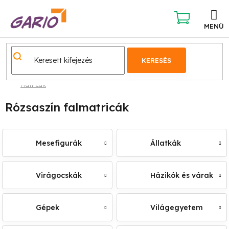
Ugrás
a
fő
KOSÁR
tartalomhoz
KERESÉS
Matricák
Rózsaszín falmatricák
Mesefigurák
Állatkák
Virágocskák
Házikók és várak
Gépek
Világegyetem