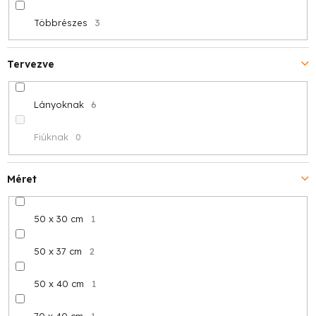
Többrészes
3
Tervezve
Lányoknak
6
Fiúknak
0
Méret
50 x 30 cm
1
50 x 37 cm
2
50 x 40 cm
1