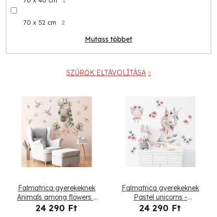
70 x 40 cm
1
70 x 52 cm
2
Mutass többet
SZŰRŐK ELTÁVOLÍTÁSA
T
e
r
m
é
Falmatrica gyerekeknek
Falmatrica gyerekeknek
k
Animals among flowers -
Pastel unicorns -
zebra
egyszarvú, virágok és
24 290 Ft
24 290 Ft
léggömb