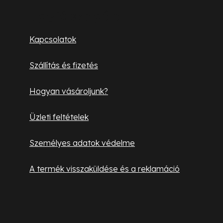
í
b
t
Ügyfélszolgálat
á
l
Kapcsolatok
s
é
e
Szállítás és fizetés
l
c
e
Hogyan vásároljunk?
m
e
Üzleti feltételek
i
Személyes adatok védelme
A termék visszaküldése és a reklamáció