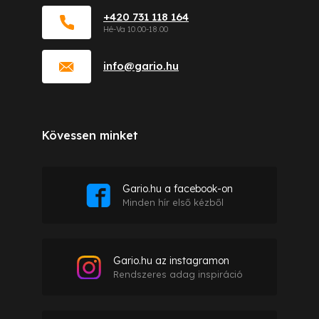
+420 731 118 164
info
@
gario.hu
Kövessen minket
Gario.hu a facebook-on
Minden hír első kézből
Gario.hu az instagramon
Rendszeres adag inspiráció