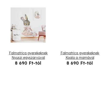
e
k
l
i
s
t
Falmatrica gyerekeknek
Falmatrica gyerekeknek
á
Nyuszi egyszarvúval
Koala a mamával
8 690 Ft-tól
8 690 Ft-tól
j
a