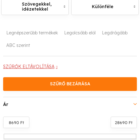
Szövegekkel,
Különféle
idézetekkel
T
Legnépszerűbb termékek
Legolcsóbb elöl
Legdrágább
e
ABC szerint
r
m
SZŰRŐK ELTÁVOLÍTÁSA
é
SZŰRŐ BEZÁRÁSA
k
e
Ár
k
r
8690
Ft
28690
Ft
e