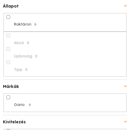
Állapot
n
d
Raktáron
6
e
z
Akció
0
é
Újdonság
0
s
Tipp
0
e
Márkák
Gario
6
Kivitelezés