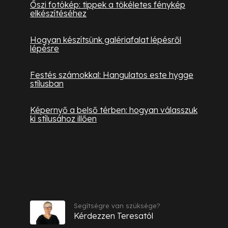
Őszi fotókép: tippek a tökéletes fénykép
elkészítéséhez
Hogyan készítsünk galériafalat lépésről
lépésre
Festés számokkal: Hangulatos este hygge
stílusban
Képernyő a belső térben: hogyan válasszuk
ki stílusához illően
Kapcsolat
Segítségre van szüksége?
Kérdezzen Teresatól