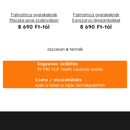
Falmatrica gyerekeknek
Falmatrica gyerekeknek
Macska piros szoknyában
Egyszarvú léggömbökkel
8 690 Ft-tól
8 690 Ft-tól
összesen
6
termék
L
i
Ingyenes szállítás
s
39 990 HUF feletti vásárlás esetén
t
Csere / visszaküldés
a
ezen a héten a teljes termékpalettán
i
r
á
n
L
y
á