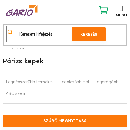
Ugrás
a
fő
KOSÁR
tartalomhoz
KERESÉS
Városok
Párizs képek
T
Legnépszerűbb termékek
Legolcsóbb elöl
Legdrágább
e
ABC szerint
r
m
é
SZŰRŐ MEGNYITÁSA