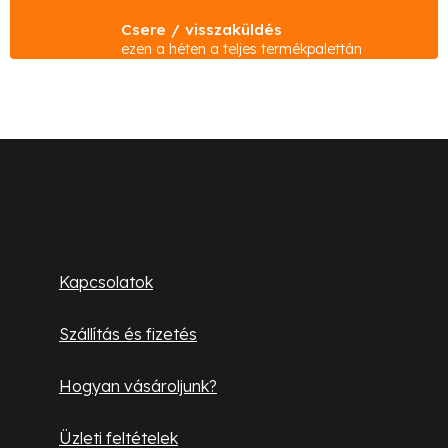
t
Csere / visszaküldés
a
ezen a héten a teljes termékpalettán
i
r
á
n
L
y
á
í
b
t
Ügyfélszolgálat
á
l
Kapcsolatok
s
é
e
Szállítás és fizetés
l
c
e
Hogyan vásároljunk?
m
e
Üzleti feltételek