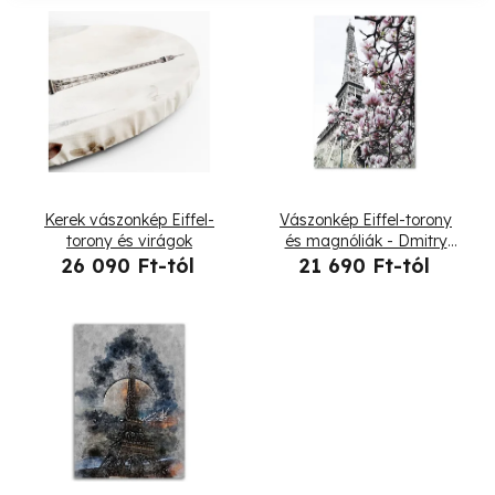
k
T
e
e
k
r
r
m
e
é
Kerek vászonkép Eiffel-
Vászonkép Eiffel-torony
n
k
torony és virágok
és magnóliák - Dmitry
Belov
26 090 Ft-tól
21 690 Ft-tól
d
e
e
k
z
l
é
i
s
s
e