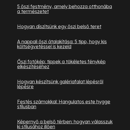
5 őszi festmény, amely behozza otthonába
a természetet
Hogyan díszítsünk egy őszi belső teret
A nappali őszi átalakítása: 5 tipp, hogy kis
költségvetéssel is kezeld
Őszi fotókép: tippek a tökéletes fénykép
elkészítéséhez
Hogyan készítsünk galériafalat lépésről
lépésre
Festés számokkal: Hangulatos este hygge
stílusban
Képernyő a belső térben: hogyan válasszuk
ki stílusához illően