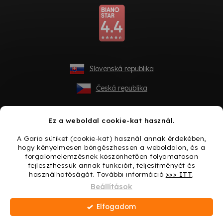
Slovenská republika
Česká republika
Ez a weboldal cookie-kat használ.
A Gario sütiket (cookie-kat) használ annak érdekében,
hogy kényelmesen böngészhessen a weboldalon, és a
forgalomelemzésnek köszönhetően folyamatosan
fejleszthessük annak funkcióit, teljesítményét és
használhatóságát. További információ
>>> ITT
.
Shoptet készítette
Beállítások
Elfogadom
Copyright 2026
Gario.hu
. Minden jog fenntartva.
Süti