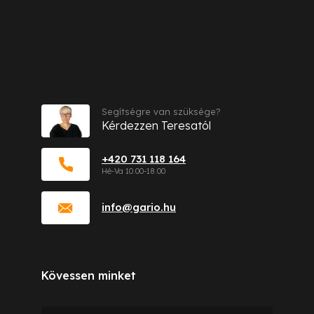
Kapcsolat
Segítségre van szüksége?
Kérdezzen Teresatól
+420 731 118 164
info
@
gario.hu
Kövessen minket