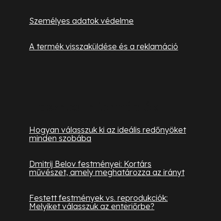
i
Személyes adatok védelme
A termék visszaküldése és a reklamáció
Hasznos információk
Hogyan válasszuk ki az ideális redőnyöket
minden szobába
Dmitrij Belov festményei: Kortárs
művészet, amely meghatározza az irányt
Festett festmények vs. reprodukciók:
Melyiket válasszuk az enteriőrbe?