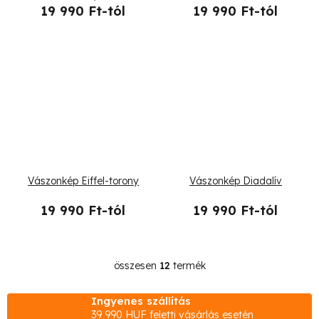
19 990 Ft-tól
19 990 Ft-tól
Vászonkép Eiffel-torony
Vászonkép Diadalív
19 990 Ft-tól
19 990 Ft-tól
összesen
12
termék
L
i
Ingyenes szállítás
s
39 990 HUF feletti vásárlás esetén