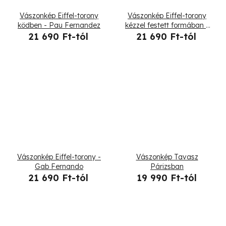
t
Vászonkép Eiffel-torony
Vászonkép Eiffel-torony
á
ködben - Pau Fernandez
kézzel festett formában -
Cornel Vlad
21 690 Ft-tól
21 690 Ft-tól
j
a
Vászonkép Eiffel-torony -
Vászonkép Tavasz
Gab Fernando
Párizsban
21 690 Ft-tól
19 990 Ft-tól