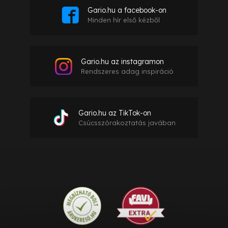
Gario.hu a facebook-on
Minden hír első kézből
Gario.hu az instagramon
Rendszeres adag inspiráció
Gario.hu az TikTok-on
Csúcsszórakoztatás javában