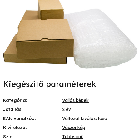
Kiegészítő paraméterek
Kategória
:
Vallás képek
Jótállás
:
2 év
EAN vonalkód
:
Változat kiválasztása
Kivitelezés
:
Vászonkép
Szín
:
Többszínű