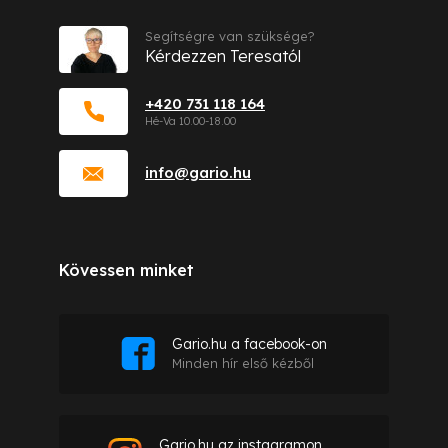
Segítségre van szüksége?
Kérdezzen Teresatól
+420 731 118 164
info
@
gario.hu
Kövessen minket
Gario.hu a facebook-on
Minden hír első kézből
Gario.hu az instagramon