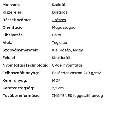
Motívum
:
Szakrális
Kiszerelés
:
Darabos
Részek száma
:
1 részes
Orientáció
:
Magasságban
Elhelyezés
:
Falra
Alak
:
Téglalap
Szabványméretek
:
Kis
,
Közép
,
Nagy
Felület
:
Strukturált
Nyomtatási technológia
:
UVgél nyomtatás
Felhasznált anyag
:
Poliészter vászon 240 g/m2
Keret anyag
:
MDF
Keretvastagság
:
2,2 cm
További információ
:
INGYENES függesztő anyag