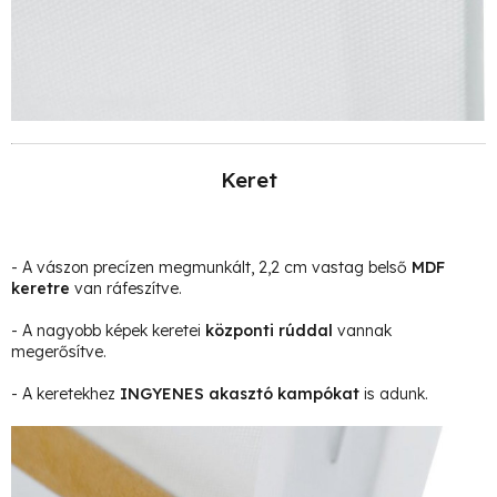
Keret
- A vászon precízen megmunkált, 2,2 cm vastag belső
MDF
keretre
van ráfeszítve.
- A nagyobb képek keretei
központi rúddal
vannak
megerősítve.
- A keretekhez
INGYENES akasztó kampókat
is adunk.