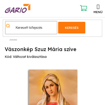
Ugrás
a
fő
KOSÁR
tartalomhoz
KERESÉS
Vallás
Vászonkép Szuz Mária szíve
Kód:
Változat kiválasztása