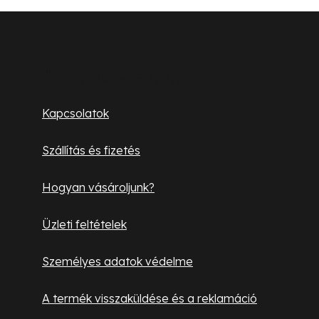
L
á
b
Ügyfélszolgálat
l
Kapcsolatok
é
Szállítás és fizetés
c
Hogyan vásároljunk?
Üzleti feltételek
Személyes adatok védelme
A termék visszaküldése és a reklamáció