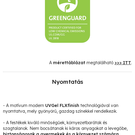
A
mérettáblázat
megtalálható
>>> ITT
.
Nyomtatás
- A motívum modern
UVGel FLXfinish
technológiával van
nyomtatva, mely gyönyörű, gazdag színekkel rendelkezik.
- A festékek kiváló minőségűek, környezetbarátak és
szagtalanok. Nem bocsátanak ki káros anyagokat a levegőbe,
biztonságosak a gyermekek és a környezet számára.