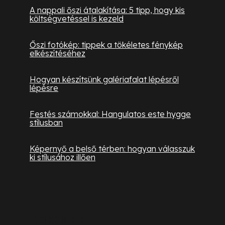
A nappali őszi átalakítása: 5 tipp, hogy kis
költségvetéssel is kezeld
Őszi fotókép: tippek a tökéletes fénykép
elkészítéséhez
Hogyan készítsünk galériafalat lépésről
lépésre
Festés számokkal: Hangulatos este hygge
stílusban
Képernyő a belső térben: hogyan válasszuk
ki stílusához illően
Kapcsolat