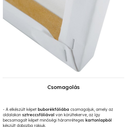
Csomagolás
- A elkészült képet
buborékfóliába
csomagoljuk, amely az
oldalakon
sztreccsfóliával
van körültekerve, az így
becsomagolt képet minőségi háromréteges
kartonlapból
készült dobozba rakjuk.