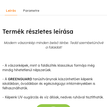
Leírás
Parametre
Termék részletes leírása
Modern vászonkép minden belső térbe. Tedd szembetűnővé
a falaidat!
- A vászonképek, mint a faldíszítés klasszikus formája még
mindig hihetetlenül népszerűek.
- A
GREENGUARD
tanúsítványnak köszönhetően képeink
iskolákban, óvodákban és egészségügyi intézményekben is
felhasználhatók.
- Képeink UV-sugárzás és víz állóak, nedves ruhával tisztíthatók.