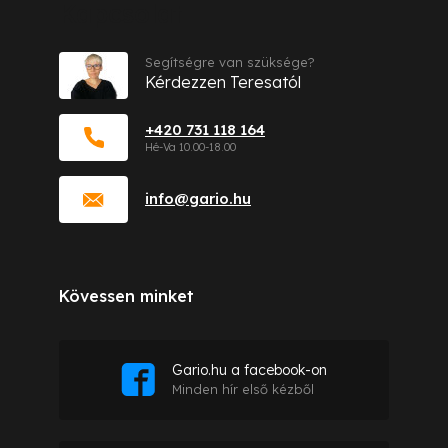
Kapcsolat
Segítségre van szüksége?
Kérdezzen Teresatól
+420 731 118 164
info
@
gario.hu
Kövessen minket
Gario.hu a facebook-on
Minden hír első kézből