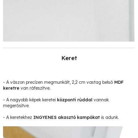
Keret
- A vászon precízen megmunkált, 2,2 cm vastag belső
MDF
keretre
van ráfeszítve.
- A nagyobb képek keretei
központi rúddal
vannak
megerősítve.
- A keretekhez
INGYENES akasztó kampókat
is adunk.