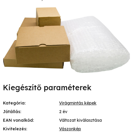
Kiegészítő paraméterek
Kategória
:
Virágmintás képek
Jótállás
:
2 év
EAN vonalkód
:
Változat kiválasztása
Kivitelezés
:
Vászonkép