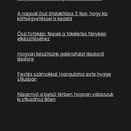
A nappali őszi átalakítása: 5 tipp, hogy kis
költségvetéssel is kezeld
Őszi fotókép: tippek a tökéletes fénykép
elkészítéséhez
Hogyan készítsünk galériafalat lépésről
lépésre
Festés számokkal: Hangulatos este hygge
stílusban
Képernyő a belső térben: hogyan válasszuk
ki stílusához illően