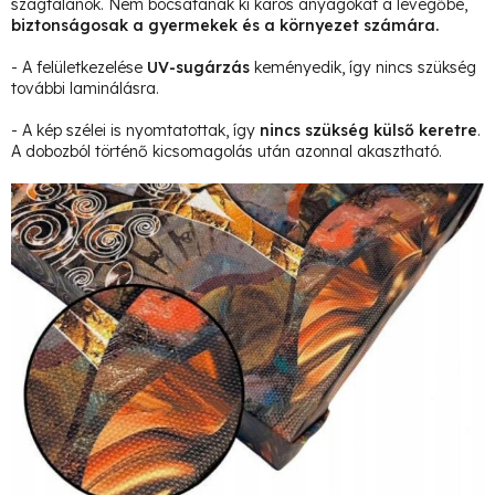
szagtalanok. Nem bocsátanak ki káros anyagokat a levegőbe,
biztonságosak a gyermekek és a környezet számára.
- A felületkezelése
UV-sugárzás
keményedik, így nincs szükség
további laminálásra.
- A kép szélei is nyomtatottak, így
nincs szükség külső keretre
.
A dobozból történő kicsomagolás után azonnal akasztható.