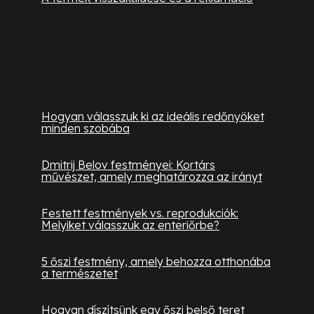
Hasznos információk
Hogyan válasszuk ki az ideális redőnyöket
minden szobába
Dmitrij Belov festményei: Kortárs
művészet, amely meghatározza az irányt
Festett festmények vs. reprodukciók:
Melyiket válasszuk az enteriőrbe?
5 őszi festmény, amely behozza otthonába
a természetet
Hogyan díszítsünk egy őszi belső teret