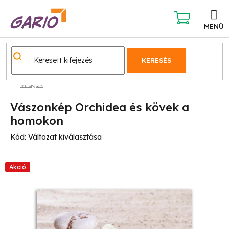
Ugrás
a
fő
KOSÁR
tartalomhoz
KERESÉS
Virágok
Vászonkép Orchidea és kövek a
homokon
Kód:
Változat kiválasztása
Akció