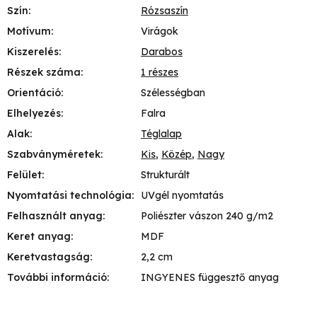
Szín
:
Rózsaszín
Motívum
:
Virágok
Kiszerelés
:
Darabos
Részek száma
:
1 részes
Orientáció
:
Szélességban
Elhelyezés
:
Falra
Alak
:
Téglalap
Szabványméretek
:
Kis
,
Közép
,
Nagy
Felület
:
Strukturált
Nyomtatási technológia
:
UVgél nyomtatás
Felhasznált anyag
:
Poliészter vászon 240 g/m2
Keret anyag
:
MDF
Keretvastagság
:
2,2 cm
További információ
:
INGYENES függesztő anyag