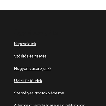
L
á
b
Ügyfélszolgálat
l
Kapcsolatok
é
Szállítás és fizetés
c
Hogyan vásároljunk?
Üzleti feltételek
Személyes adatok védelme
A termék visszaküldése és a reklamáció