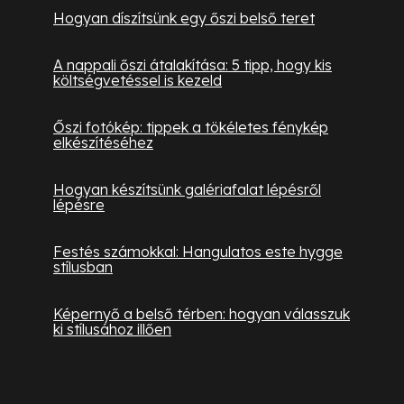
Hogyan díszítsünk egy őszi belső teret
A nappali őszi átalakítása: 5 tipp, hogy kis
költségvetéssel is kezeld
Őszi fotókép: tippek a tökéletes fénykép
elkészítéséhez
Hogyan készítsünk galériafalat lépésről
lépésre
Festés számokkal: Hangulatos este hygge
stílusban
Képernyő a belső térben: hogyan válasszuk
ki stílusához illően