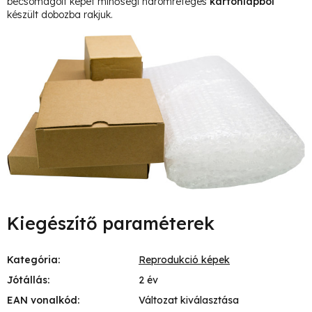
becsomagolt képet minőségi háromréteges
kartonlapból
készült dobozba rakjuk.
Kiegészítő paraméterek
Kategória
:
Reprodukció képek
Jótállás
:
2 év
EAN vonalkód
:
Változat kiválasztása