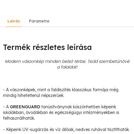
Leírás
Parametre
Termék részletes leírása
Modern vászonkép minden belső térbe. Tedd szembetűnővé
a falaidat!
- A vászonképek, mint a faldíszítés klasszikus formája még
mindig hihetetlenül népszerűek.
- A
GREENGUARD
tanúsítványnak köszönhetően képeink
iskolákban, óvodákban és egészségügyi intézményekben is
felhasználhatók.
- Képeink UV-sugárzás és víz állóak, nedves ruhával tisztíthatók.