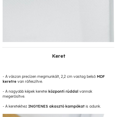
Keret
- A vászon precízen megmunkált, 2,2 cm vastag belső
MDF
keretre
van ráfeszítve.
- A nagyobb képek keretei
központi rúddal
vannak
megerősítve.
- A keretekhez
INGYENES akasztó kampókat
is adunk.