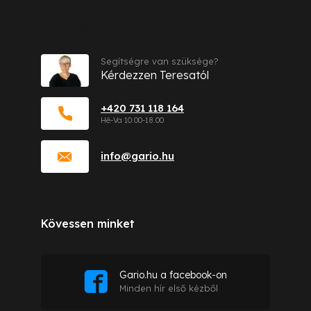
Kapcsolat
Segítségre van szüksége?
Kérdezzen Teresatól
+420 731 118 164
info
@
gario.hu
Kövessen minket
Gario.hu a facebook-on
Minden hír első kézből