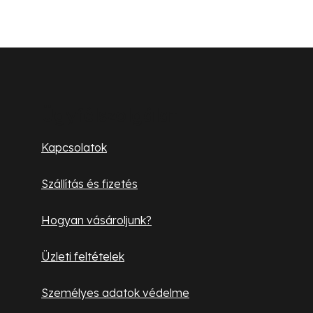
L
á
b
Ügyfélszolgálat
l
Kapcsolatok
é
Szállítás és fizetés
c
Hogyan vásároljunk?
Üzleti feltételek
Személyes adatok védelme