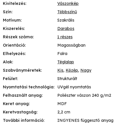
Kivitelezés
:
Vászonkép
Szín
:
Többszínű
Motívum
:
Szakrális
Kiszerelés
:
Darabos
Részek száma
:
1 részes
Orientáció
:
Magasságban
Elhelyezés
:
Falra
Alak
:
Téglalap
Szabványméretek
:
Kis
,
Közép
,
Nagy
Felület
:
Strukturált
Nyomtatási technológia
:
UVgél nyomtatás
Felhasznált anyag
:
Poliészter vászon 240 g/m2
Keret anyag
:
MDF
Keretvastagság
:
2,2 cm
További információ
:
INGYENES függesztő anyag