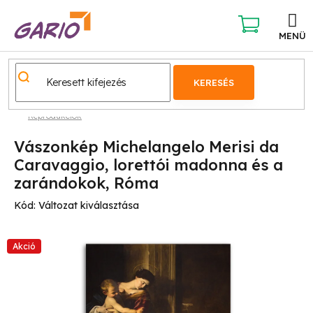
Ugrás
a
fő
KOSÁR
tartalomhoz
KERESÉS
Reprodukciók
Vászonkép Michelangelo Merisi da
Caravaggio, lorettói madonna és a
zarándokok, Róma
Kód:
Változat kiválasztása
Akció