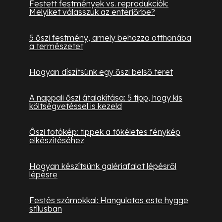
Festett festmények vs. reprodukciók:
Melyiket válasszuk az enteriőrbe?
5 őszi festmény, amely behozza otthonába
a természetet
Hogyan díszítsünk egy őszi belső teret
A nappali őszi átalakítása: 5 tipp, hogy kis
költségvetéssel is kezeld
Őszi fotókép: tippek a tökéletes fénykép
elkészítéséhez
Hogyan készítsünk galériafalat lépésről
lépésre
Festés számokkal: Hangulatos este hygge
stílusban