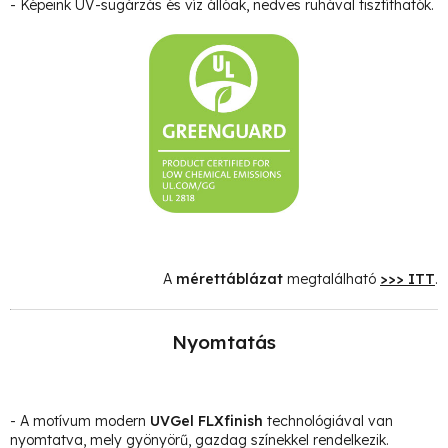
- Képeink UV-sugárzás és víz állóak, nedves ruhával tisztíthatók.
A
mérettáblázat
megtalálható
>>> ITT
.
Nyomtatás
- A motívum modern
UVGel FLXfinish
technológiával van
nyomtatva, mely gyönyörű, gazdag színekkel rendelkezik.