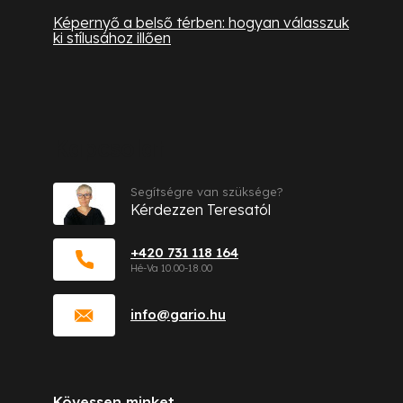
Képernyő a belső térben: hogyan válasszuk
ki stílusához illően
Kapcsolat
Segítségre van szüksége?
Kérdezzen Teresatól
+420 731 118 164
info
@
gario.hu
Kövessen minket