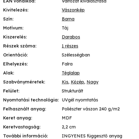
EAN vonalkód
:
Változat kiválasztása
Kivitelezés
:
Vászonkép
Szín
:
Barna
Motívum
:
Táj
Kiszerelés
:
Darabos
Részek száma
:
1 részes
Orientáció
:
Szélességban
Elhelyezés
:
Falra
Alak
:
Téglalap
Szabványméretek
:
Kis
,
Közép
,
Nagy
Felület
:
Strukturált
Nyomtatási technológia
:
UVgél nyomtatás
Felhasznált anyag
:
Poliészter vászon 240 g/m2
Keret anyag
:
MDF
Keretvastagság
:
2,2 cm
További információ
:
INGYENES függesztő anyag