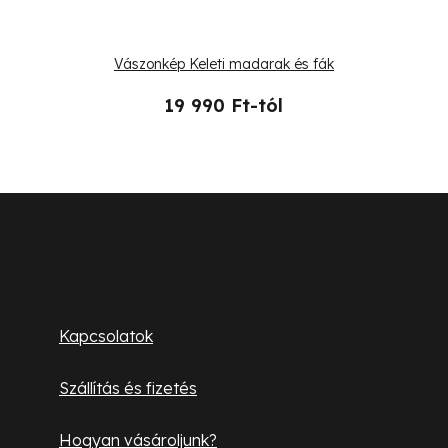
Vászonkép Keleti madarak és fák
19 990 Ft-tól
L
á
b
Ügyfélszolgálat
l
Kapcsolatok
é
Szállítás és fizetés
c
Hogyan vásároljunk?