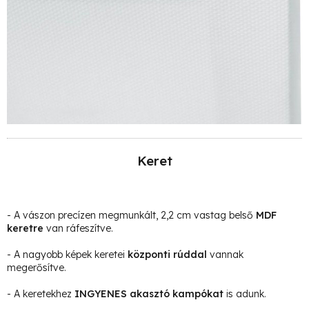
Keret
- A vászon precízen megmunkált, 2,2 cm vastag belső
MDF
keretre
van ráfeszítve.
- A nagyobb képek keretei
központi rúddal
vannak
megerősítve.
- A keretekhez
INGYENES akasztó kampókat
is adunk.