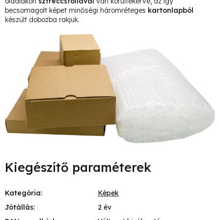
oldalakon
sztreccsfóliával
van körültekerve, az így
becsomagolt képet minőségi háromréteges
kartonlapból
készült dobozba rakjuk.
Kiegészítő paraméterek
Kategória
:
Képek
Jótállás
:
2 év