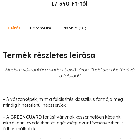
17 390 Ft-tól
Leírás
Parametre
Hasonló (10)
Termék részletes leírása
Modern vászonkép minden belső térbe. Tedd szembetűnővé
a falaidat!
- A vászonképek, mint a faldíszítés klasszikus formája még
mindig hihetetlenül népszerűek.
- A
GREENGUARD
tanúsítványnak köszönhetően képeink
iskolákban, óvodákban és egészségügyi intézményekben is
felhasználhatók.