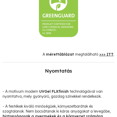
A
mérettáblázat
megtalálható
>>> ITT
.
Nyomtatás
- A motívum modern
UVGel FLXfinish
technológiával van
nyomtatva, mely gyönyörű, gazdag színekkel rendelkezik.
- A festékek kiváló minőségűek, környezetbarátak és
szagtalanok. Nem bocsátanak ki káros anyagokat a levegőbe,
biztonságosak a gyermekek és a környezet számára.