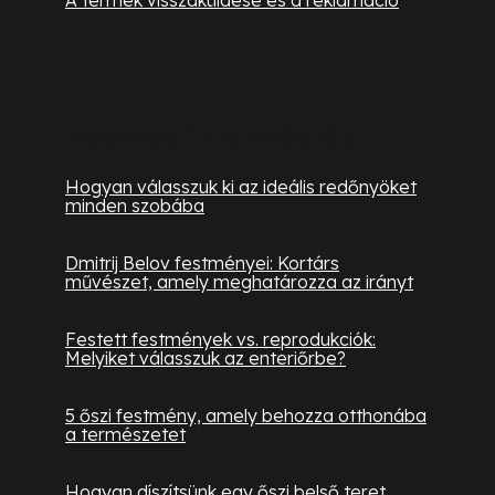
Hasznos információk
Hogyan válasszuk ki az ideális redőnyöket
minden szobába
Dmitrij Belov festményei: Kortárs
művészet, amely meghatározza az irányt
Festett festmények vs. reprodukciók:
Melyiket válasszuk az enteriőrbe?
5 őszi festmény, amely behozza otthonába
a természetet
Hogyan díszítsünk egy őszi belső teret