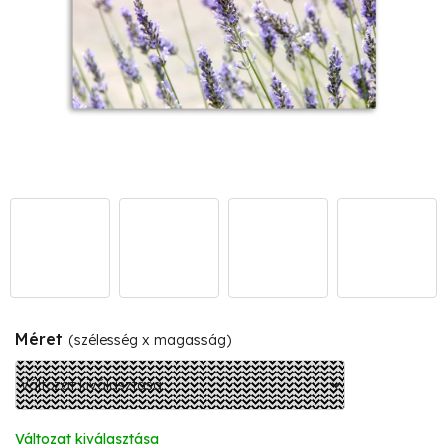
Méret
(szélesség x magasság)
Változat kiválasztása