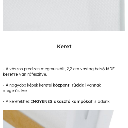
Keret
- A vászon precízen megmunkált, 2,2 cm vastag belső
MDF
keretre
van ráfeszítve.
- A nagyobb képek keretei
központi rúddal
vannak
megerősítve.
- A keretekhez
INGYENES akasztó kampókat
is adunk.