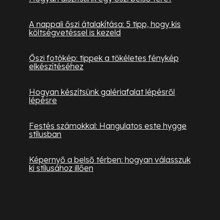
A nappali őszi átalakítása: 5 tipp, hogy kis
költségvetéssel is kezeld
Őszi fotókép: tippek a tökéletes fénykép
elkészítéséhez
Hogyan készítsünk galériafalat lépésről
lépésre
Festés számokkal: Hangulatos este hygge
stílusban
Képernyő a belső térben: hogyan válasszuk
ki stílusához illően