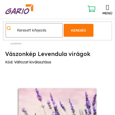
Ugrás
a
fő
KOSÁR
tartalomhoz
KERESÉS
Virágok
Vászonkép Levendula virágok
Kód:
Változat kiválasztása