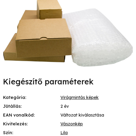
Kiegészítő paraméterek
Kategória
:
Virágmintás képek
Jótállás
:
2 év
EAN vonalkód
:
Változat kiválasztása
Kivitelezés
:
Vászonkép
Szín
:
Lila