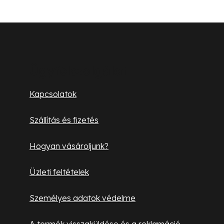
L
á
b
Ügyfélszolgálat
l
Kapcsolatok
é
Szállítás és fizetés
c
Hogyan vásároljunk?
Üzleti feltételek
Személyes adatok védelme
A termék visszaküldése és a reklamáció