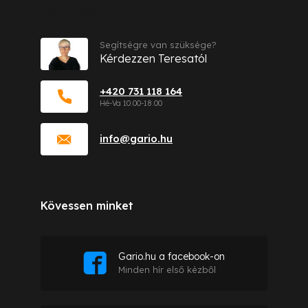
Kapcsolat
Segítségre van szüksége?
Kérdezzen Teresatól
+420 731 118 164
info
@
gario.hu
Kövessen minket
Gario.hu a facebook-on
Minden hír első kézből