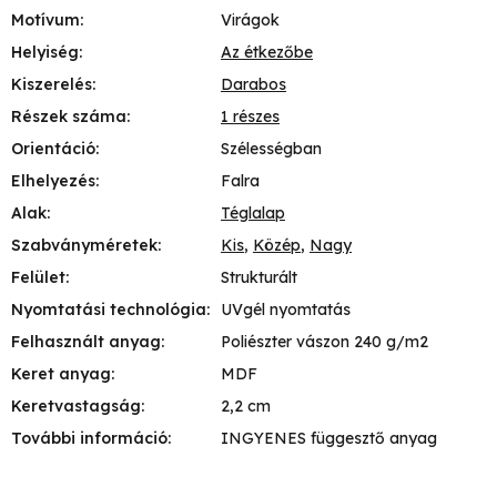
Motívum
:
Virágok
Helyiség
:
Az étkezőbe
Kiszerelés
:
Darabos
Részek száma
:
1 részes
Orientáció
:
Szélességban
Elhelyezés
:
Falra
Alak
:
Téglalap
Szabványméretek
:
Kis
,
Közép
,
Nagy
Felület
:
Strukturált
Nyomtatási technológia
:
UVgél nyomtatás
Felhasznált anyag
:
Poliészter vászon 240 g/m2
Keret anyag
:
MDF
Keretvastagság
:
2,2 cm
További információ
:
INGYENES függesztő anyag