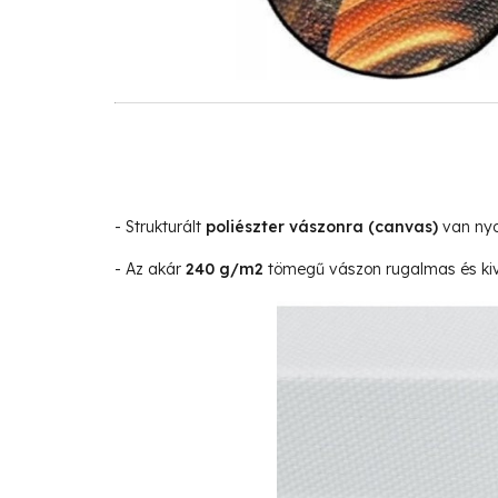
- Strukturált
poliészter vászonra
(canvas)
van nyo
- Az akár
240 g/m2
tömegű vászon rugalmas és kivá