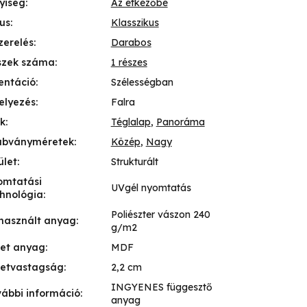
yiség
:
Az étkezőbe
lus
:
Klasszikus
zerelés
:
Darabos
szek száma
:
1 részes
entáció
:
Szélességban
elyezés
:
Falra
k
:
Téglalap
,
Panoráma
abványméretek
:
Közép
,
Nagy
ület
:
Strukturált
omtatási
UVgél nyomtatás
hnológia
:
Poliészter vászon 240
használt anyag
:
g/m2
ret anyag
:
MDF
retvastagság
:
2,2 cm
INGYENES függesztő
ábbi információ
:
anyag