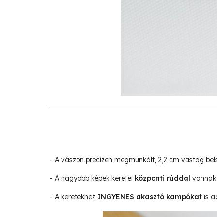
- A vászon precízen megmunkált, 2,2 cm vastag be
- A nagyobb képek keretei
központi rúddal
vannak 
- A keretekhez
INGYENES akasztó kampókat
is a