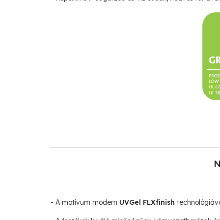
N
- A motívum modern
UVGel FLXfinish
technológiáva