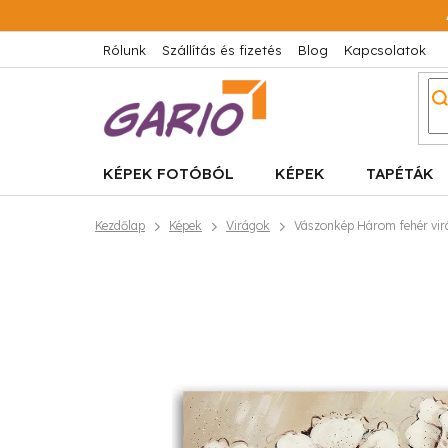
Ugrás
a
fő
Rólunk
Szállítás és fizetés
Blog
Kapcsolatok
tartalomhoz
KÉPEK FOTÓBÓL
KÉPEK
TAPÉTÁK
Kezdőlap
Képek
Virágok
Vászonkép Három fehér vir