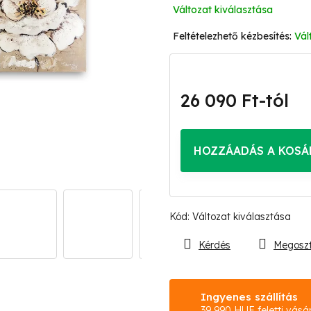
Változat kiválasztása
Vál
26 090 Ft
-tól
Egységár:
HOZZÁADÁS A KOSÁ
Kód:
Változat kiválasztása
Kérdés
Megosz
Ingyenes szállítás
39 990 HUF feletti vásá