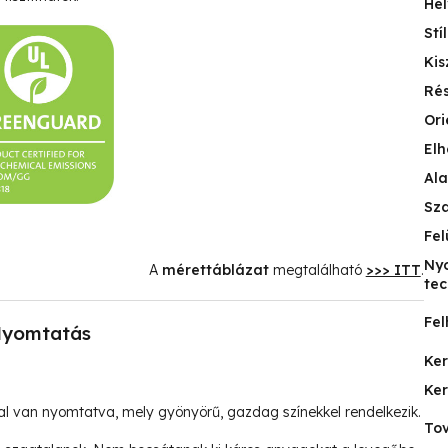
Hel
Stí
Kis
Ré
Ori
Elh
Ala
Sz
Fel
Ny
A
mérettáblázat
megtalálható
>>> ITT
.
tec
Fel
yomtatás
Ke
Ke
l van nyomtatva, mely gyönyörű, gazdag színekkel rendelkezik.
Tov