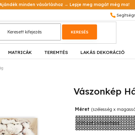
Ajándék minden vásárláshoz → Lepje meg magát még ma!
KERESÉS
MATRICÁK
TEREMTÉS
LAKÁS DEKORÁCIÓ
ág
Vászonkép Há
Méret
(szélesség x magass