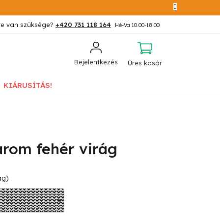
+420 731 118 164
KOSÁR
Bejelentkezés
Üres kosár
KIÁRUSÍTÁS!
rom fehér virág
ág)