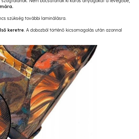
és szagtalanok. Nem bocsátanak ki káros anyagokat a levegőbe,
ámára.
ncs szükség további laminálásra.
lső keretre
. A dobozból történő kicsomagolás után azonnal