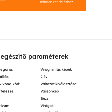
minden rendeléshez
iegészítő paraméterek
tegória
:
Virágmintás képek
állás
:
2 év
N vonalkód
:
Változat kiválasztása
itelezés
:
Vászonkép
n
:
Bézs
tívum
:
Virágok