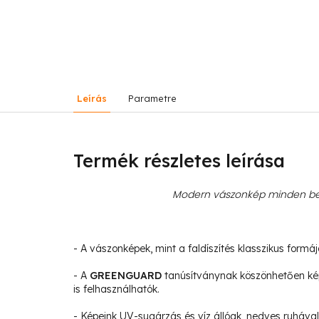
Leírás
Parametre
Termék részletes leírása
Modern vászonkép minden bel
- A vászonképek, mint a faldíszítés klasszikus formá
- A
GREENGUARD
tanúsítványnak köszönhetően ké
is felhasználhatók.
- Képeink UV-sugárzás és víz állóak, nedves ruhával 