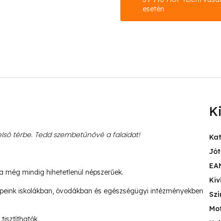
esetén
K
ső térbe. Tedd szembetűnővé a falaidat!
Ka
Jót
EA
ja még mindig hihetetlenül népszerűek.
Kiv
peink iskolákban, óvodákban és egészségügyi intézményekben
Szí
Mo
tisztíthatók.