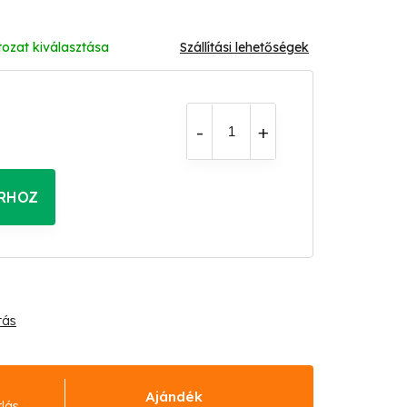
tozat kiválasztása
Szállítási lehetőségek
RHOZ
tás
Ajándék
rlás