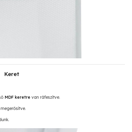
Keret
lső
MDF keretre
van ráfeszítve.
megerősítve.
dunk.