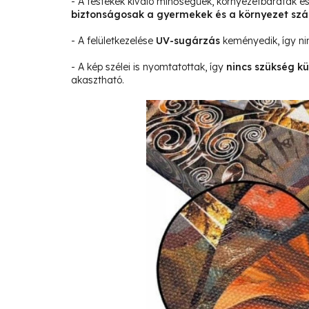
- A festékek kiváló minőségűek, környezetbarátak 
biztonságosak a gyermekek és a környezet sz
- A felületkezelése
UV-sugárzás
keményedik, így ni
- A kép szélei is nyomtatottak, így
nincs szükség kü
akasztható.