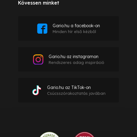
Kövessen minket
Gario.hu a facebook-on
Minden hír első kézből
Gario.hu az instagramon
Rendszeres adag inspiráció
Gario.hu az TikTok-on
Csúcsszórakoztatás javában