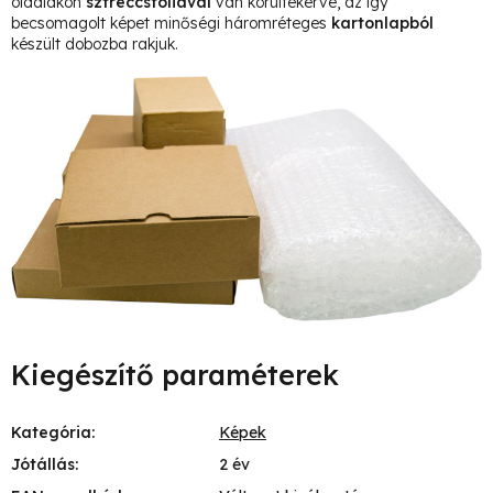
oldalakon
sztreccsfóliával
van körültekerve, az így
becsomagolt képet minőségi háromréteges
kartonlapból
készült dobozba rakjuk.
Kiegészítő paraméterek
Kategória
:
Képek
Jótállás
:
2 év