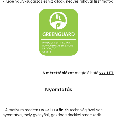
- Képeink UV-sugárzás és víz állóak, nedves ruhával tisztíthatók.
A
mérettáblázat
megtalálható
>>> ITT
.
Nyomtatás
- A motívum modern
UVGel FLXfinish
technológiával van
nyomtatva, mely gyönyörű, gazdag színekkel rendelkezik.