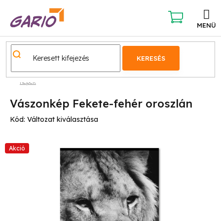
Ugrás
a
fő
KOSÁR
tartalomhoz
KERESÉS
Képek
Vászonkép Fekete-fehér oroszlán
Kód:
Változat kiválasztása
Akció