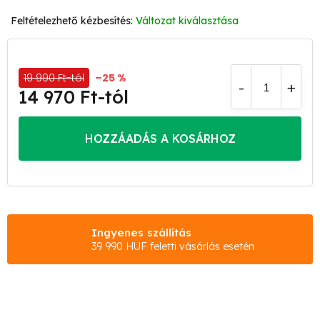
Változat kiválasztása
19 990 Ft-tól
–25 %
14 970 Ft
-tól
Egységár:
HOZZÁADÁS A KOSÁRHOZ
Ingyenes szállítás
39 990 HUF feletti vásárlás esetén