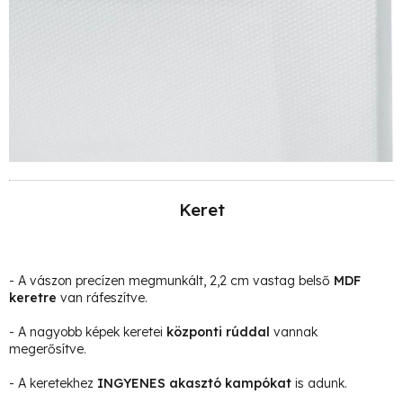
Keret
- A vászon precízen megmunkált, 2,2 cm vastag belső
MDF
keretre
van ráfeszítve.
- A nagyobb képek keretei
központi rúddal
vannak
megerősítve.
- A keretekhez
INGYENES akasztó kampókat
is adunk.