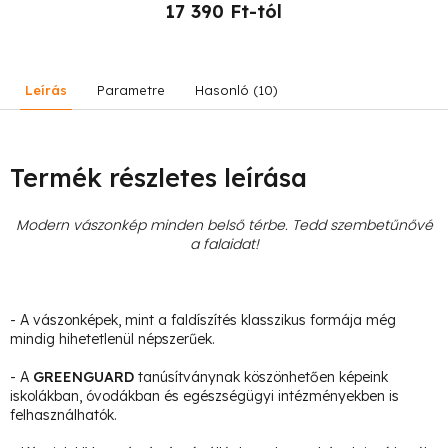
17 390 Ft-tól
Leírás
Parametre
Hasonló (10)
Termék részletes leírása
Modern vászonkép minden belső térbe. Tedd szembetűnővé
a falaidat!
- A vászonképek, mint a faldíszítés klasszikus formája még
mindig hihetetlenül népszerűek.
- A
GREENGUARD
tanúsítványnak köszönhetően képeink
iskolákban, óvodákban és egészségügyi intézményekben is
felhasználhatók.