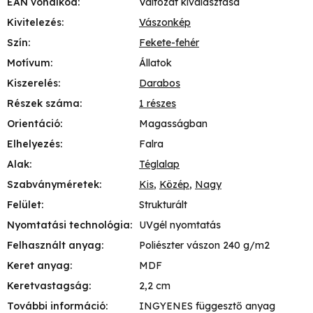
EAN vonalkód
:
Változat kiválasztása
Kivitelezés
:
Vászonkép
Szín
:
Fekete-fehér
Motívum
:
Állatok
Kiszerelés
:
Darabos
Részek száma
:
1 részes
Orientáció
:
Magasságban
Elhelyezés
:
Falra
Alak
:
Téglalap
Szabványméretek
:
Kis
,
Közép
,
Nagy
Felület
:
Strukturált
Nyomtatási technológia
:
UVgél nyomtatás
Felhasznált anyag
:
Poliészter vászon 240 g/m2
Keret anyag
:
MDF
Keretvastagság
:
2,2 cm
További információ
:
INGYENES függesztő anyag