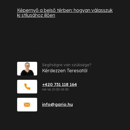
Képernyő a belső térben: hogyan válasszuk
ki stílusához illően
Kapcsolat
Segítségre van szüksége?
Kérdezzen Teresatól
+420 731 118 164
info
@
gario.hu