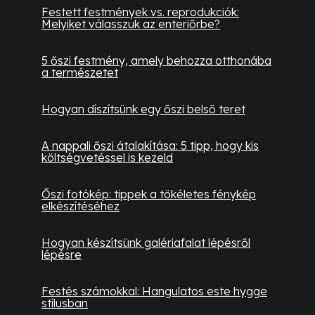
Festett festmények vs. reprodukciók:
Melyiket válasszuk az enteriőrbe?
5 őszi festmény, amely behozza otthonába
a természetet
Hogyan díszítsünk egy őszi belső teret
A nappali őszi átalakítása: 5 tipp, hogy kis
költségvetéssel is kezeld
Őszi fotókép: tippek a tökéletes fénykép
elkészítéséhez
Hogyan készítsünk galériafalat lépésről
lépésre
Festés számokkal: Hangulatos este hygge
stílusban