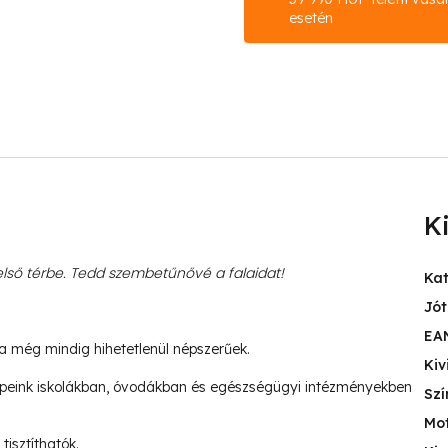
esetén
K
ső térbe. Tedd szembetűnővé a falaidat!
Ka
Jót
EA
ja még mindig hihetetlenül népszerűek.
Kiv
peink iskolákban, óvodákban és egészségügyi intézményekben
Szí
Mo
tisztíthatók.