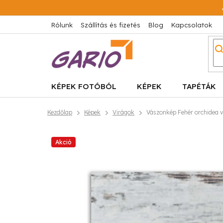
Ugrás
a
fő
Rólunk
Szállítás és fizetés
Blog
Kapcsolatok
tartalomhoz
KÉPEK FOTÓBÓL
KÉPEK
TAPÉTÁK
Kezdőlap
Képek
Virágok
Vászonkép Fehér orchidea 
Akció