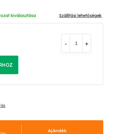
tozat kiválasztása
Szállítási lehetőségek
RHOZ
tás
Ajándék
rlás