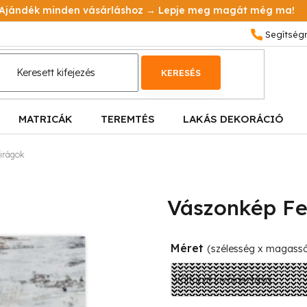
Ajándék minden vásárláshoz → Lepje meg magát még ma!
KERESÉS
MATRICÁK
TEREMTÉS
LAKÁS DEKORÁCIÓ
virágok
Vászonkép Fe
Méret
(szélesség x magass