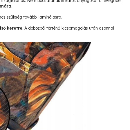
és szagtalanok. Nem bocsátanak ki káros anyagokat a levegőbe,
ámára.
ncs szükség további laminálásra.
lső keretre
. A dobozból történő kicsomagolás után azonnal