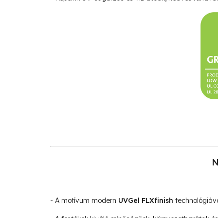
N
- A motívum modern
UVGel FLXfinish
technológiáva