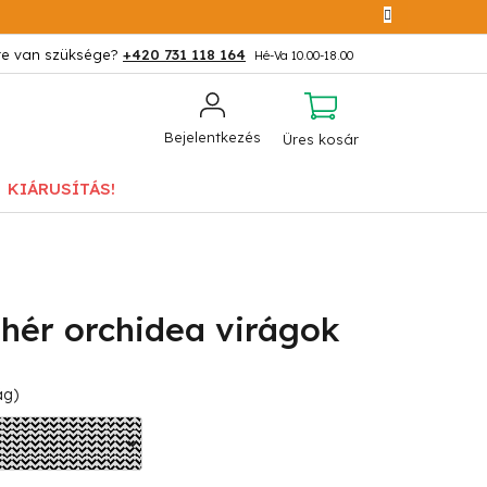
+420 731 118 164
KOSÁR
Bejelentkezés
Üres kosár
KIÁRUSÍTÁS!
hér orchidea virágok
ág)