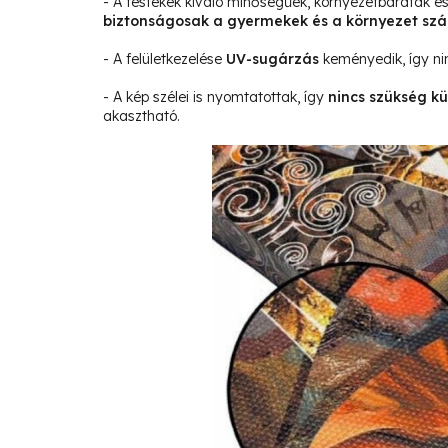
- A festékek kiváló minőségűek, környezetbarátak 
biztonságosak a gyermekek és a környezet sz
- A felületkezelése
UV-sugárzás
keményedik, így ni
- A kép szélei is nyomtatottak, így
nincs szükség kü
akasztható.