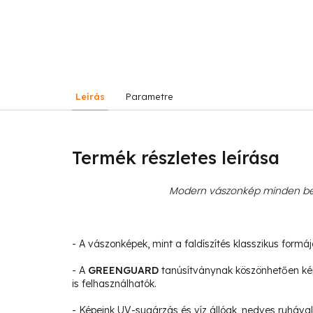
Leírás
Parametre
Termék részletes leírása
Modern vászonkép minden bel
- A vászonképek, mint a faldíszítés klasszikus formá
- A
GREENGUARD
tanúsítványnak köszönhetően ké
is felhasználhatók.
- Képeink UV-sugárzás és víz állóak, nedves ruhával 