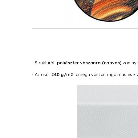
- Strukturált
poliészter vászonra
(canvas)
van nyo
- Az akár
240 g/m2
tömegű vászon rugalmas és kivá