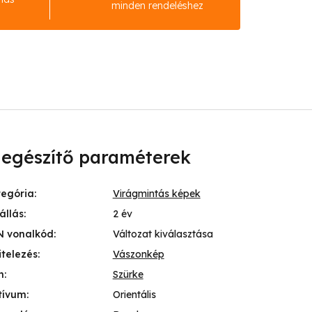
minden rendeléshez
iegészítő paraméterek
tegória
:
Virágmintás képek
állás
:
2 év
N vonalkód
:
Változat kiválasztása
itelezés
:
Vászonkép
n
:
Szürke
tívum
:
Orientális