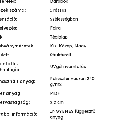
zerelés
:
Darabos
szek száma
:
1 részes
entáció
:
Szélességban
elyezés
:
Falra
k
:
Téglalap
abványméretek
:
Kis
,
Közép
,
Nagy
ület
:
Strukturált
omtatási
UVgél nyomtatás
hnológia
:
Poliészter vászon 240
használt anyag
:
g/m2
ret anyag
:
MDF
retvastagság
:
2,2 cm
INGYENES függesztő
ábbi információ
:
anyag