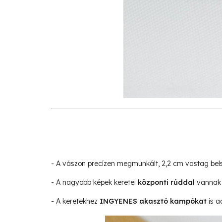
- A vászon precízen megmunkált, 2,2 cm vastag be
- A nagyobb képek keretei
központi rúddal
vannak 
- A keretekhez
INGYENES akasztó kampókat
is a