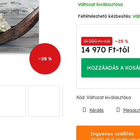
Változat kiválasztása
Vál
19 990 Ft-tól
–25 %
14 970 Ft
-tól
Egységár:
–25 %
HOZZÁADÁS A KOSÁ
Kód:
Változat kiválasztása
Kérdés
Megosz
Ingyenes szállítás
39 990 HUF feletti vásá