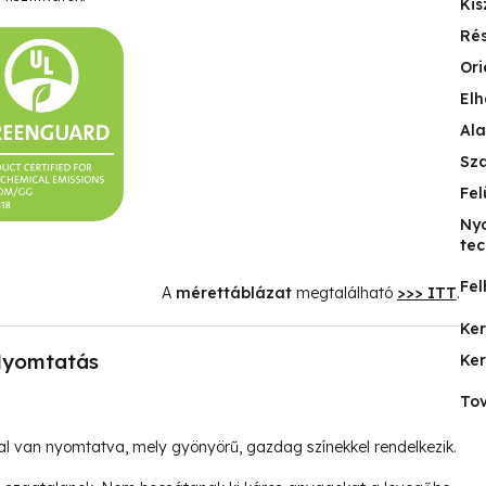
Kis
Ré
Ori
Elh
Ala
Sz
Fel
Ny
tec
Fel
A
mérettáblázat
megtalálható
>>> ITT
.
Ke
yomtatás
Ke
Tov
l van nyomtatva, mely gyönyörű, gazdag színekkel rendelkezik.