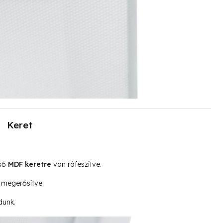
Keret
lső
MDF keretre
van ráfeszítve.
megerősítve.
dunk.