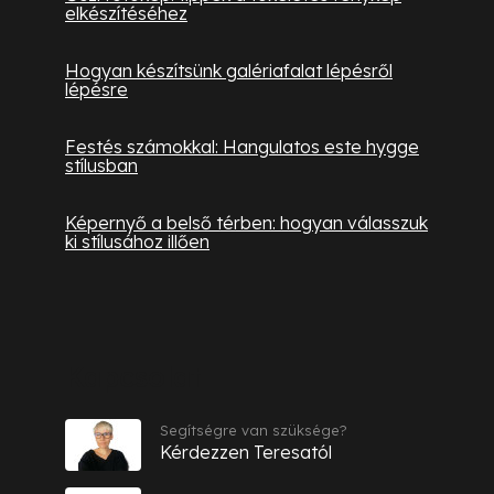
elkészítéséhez
Hogyan készítsünk galériafalat lépésről
lépésre
Festés számokkal: Hangulatos este hygge
stílusban
Képernyő a belső térben: hogyan válasszuk
ki stílusához illően
Kapcsolat
Segítségre van szüksége?
Kérdezzen Teresatól