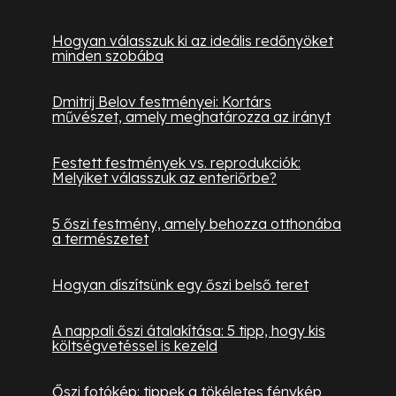
Hogyan válasszuk ki az ideális redőnyöket
minden szobába
Dmitrij Belov festményei: Kortárs
művészet, amely meghatározza az irányt
Festett festmények vs. reprodukciók:
Melyiket válasszuk az enteriőrbe?
5 őszi festmény, amely behozza otthonába
a természetet
Hogyan díszítsünk egy őszi belső teret
A nappali őszi átalakítása: 5 tipp, hogy kis
költségvetéssel is kezeld
Őszi fotókép: tippek a tökéletes fénykép