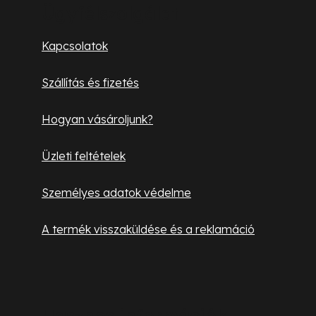
b
Ügyfélszolgálat
l
Kapcsolatok
é
Szállítás és fizetés
c
Hogyan vásároljunk?
Üzleti feltételek
Személyes adatok védelme
A termék visszaküldése és a reklamáció
Hasznos információk