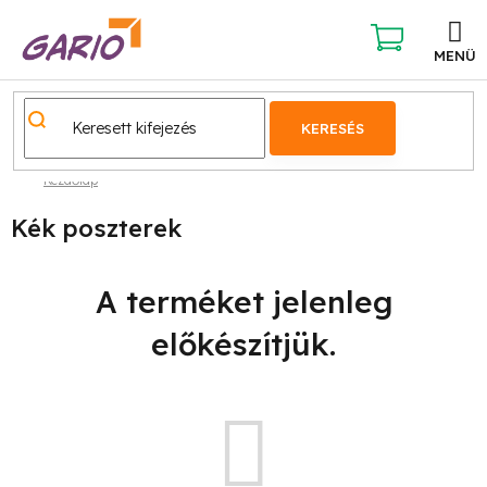
Ugrás
a
fő
KOSÁR
tartalomhoz
KERESÉS
Kezdőlap
Kék poszterek
A terméket jelenleg
előkészítjük.