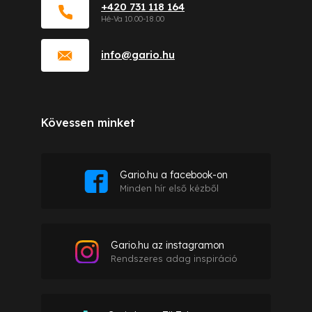
+420 731 118 164
info
@
gario.hu
Kövessen minket
Gario.hu a facebook-on
Minden hír első kézből
Gario.hu az instagramon
Rendszeres adag inspiráció