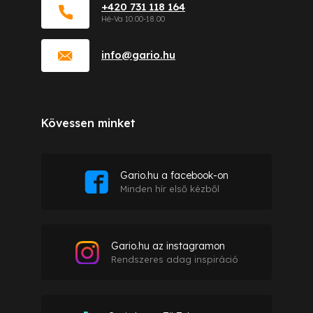
+420 731 118 164
info
@
gario.hu
Kövessen minket
Gario.hu a facebook-on
Minden hír első kézből
Gario.hu az instagramon
Rendszeres adag inspiráció