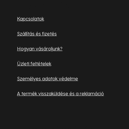
b
Ügyfélszolgálat
l
Kapcsolatok
é
Szállítás és fizetés
c
Hogyan vásároljunk?
Üzleti feltételek
Személyes adatok védelme
A termék visszaküldése és a reklamáció
Hasznos információk