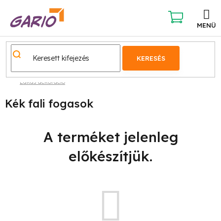
Ugrás
a
fő
KOSÁR
tartalomhoz
KERESÉS
Lakás dekoráció
Kék fali fogasok
A terméket jelenleg
előkészítjük.