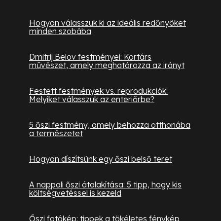
Hogyan válasszuk ki az ideális redőnyöket
minden szobába
Dmitrij Belov festményei: Kortárs
művészet, amely meghatározza az irányt
Festett festmények vs. reprodukciók:
Melyiket válasszuk az enteriőrbe?
5 őszi festmény, amely behozza otthonába
a természetet
Hogyan díszítsünk egy őszi belső teret
A nappali őszi átalakítása: 5 tipp, hogy kis
költségvetéssel is kezeld
Őszi fotókép: tippek a tökéletes fénykép