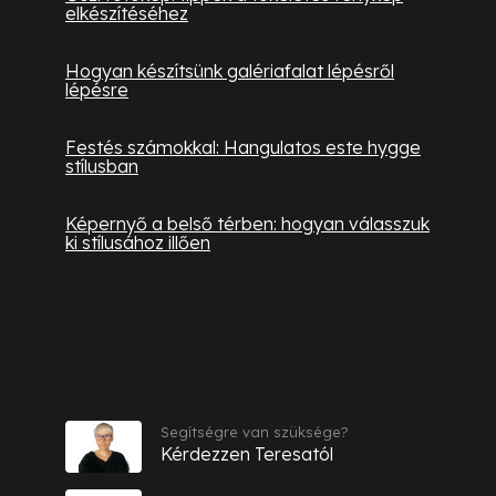
elkészítéséhez
Hogyan készítsünk galériafalat lépésről
lépésre
Festés számokkal: Hangulatos este hygge
stílusban
Képernyő a belső térben: hogyan válasszuk
ki stílusához illően
Kapcsolat
Segítségre van szüksége?
Kérdezzen Teresatól