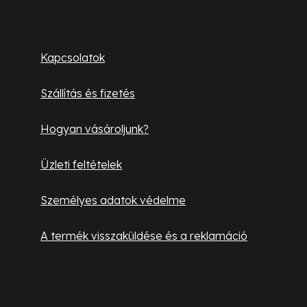
r
á
b
Ügyfélszolgálat
n
l
y
Kapcsolatok
í
é
t
Szállítás és fizetés
c
á
s
Hogyan vásároljunk?
e
l
Üzleti feltételek
e
Személyes adatok védelme
m
e
A termék visszaküldése és a reklamáció
i