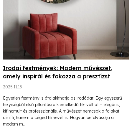
l
i
s
t
á
j
Irodai festmények: Modern művészet,
a
amely inspirál és fokozza a presztízst
2025.11.15
Egyetlen festmény is átalakíthatja az irodádat. Egy egyszerű
helyiségből első pillantásra kiemelkedő tér válhat – elegáns,
kifinomult és professzionális. A művészet nemcsak a falakat
díszíti, hanem a céged hírnevét is. Hogyan befolyásolja a
modern m...