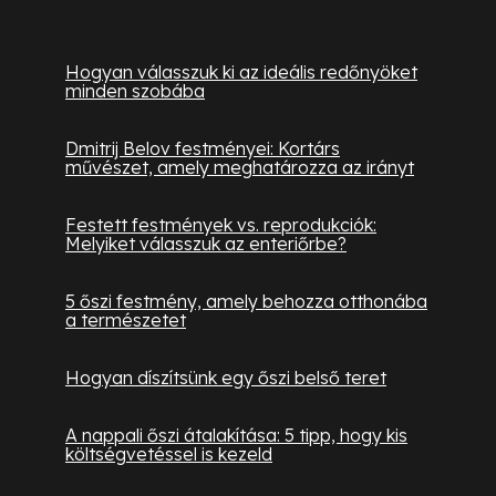
Hasznos információk
Hogyan válasszuk ki az ideális redőnyöket
minden szobába
Dmitrij Belov festményei: Kortárs
művészet, amely meghatározza az irányt
Festett festmények vs. reprodukciók:
Melyiket válasszuk az enteriőrbe?
5 őszi festmény, amely behozza otthonába
a természetet
Hogyan díszítsünk egy őszi belső teret
A nappali őszi átalakítása: 5 tipp, hogy kis
költségvetéssel is kezeld