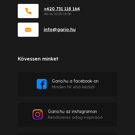
+420 731 118 164
info
@
gario.hu
Kövessen minket
Gario.hu a facebook-on
Minden hír első kézből
Gario.hu az instagramon
Rendszeres adag inspiráció