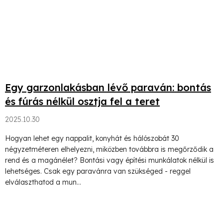
Egy garzonlakásban lévő paraván: bontás
és fúrás nélkül osztja fel a teret
2025.10.30
Hogyan lehet egy nappalit, konyhát és hálószobát 30
négyzetméteren elhelyezni, miközben továbbra is megőrződik a
rend és a magánélet? Bontási vagy építési munkálatok nélkül is
lehetséges. Csak egy paravánra van szükséged - reggel
elválaszthatod a mun...