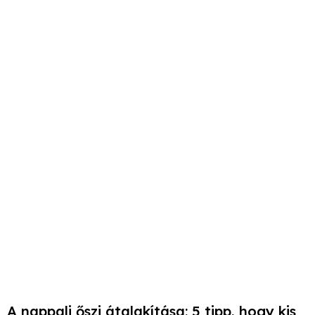
A nappali őszi átalakítása: 5 tipp, hogy kis