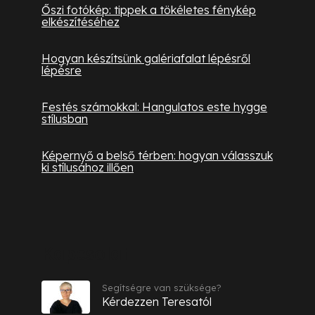
Őszi fotókép: tippek a tökéletes fénykép
elkészítéséhez
Hogyan készítsünk galériafalat lépésről
lépésre
Festés számokkal: Hangulatos este hygge
stílusban
Képernyő a belső térben: hogyan válasszuk
ki stílusához illően
Kapcsolat
Segítségre van szüksége?
Kérdezzen Teresatól