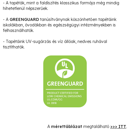
- A tapéták, mint a faldíszítés klasszikus formája még mindig
hihetetlenül népszerűek.
- A
GREENGUARD
tanúsítványnak köszönhetően tapétáink
iskolákban, óvodákban és egészségügyi intézményekben is
felhasználhatók.
- Tapétáink UV-sugárzás és víz állóak, nedves ruhával
tisztíthatók.
A
mérettáblázat
megtalálható
>>> ITT
.