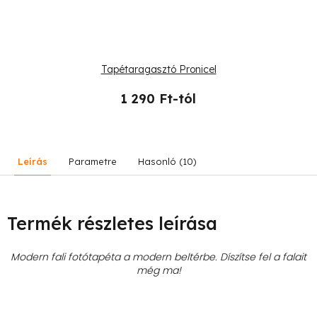
Tapétaragasztó Pronicel
1 290 Ft-tól
Leírás
Parametre
Hasonló (10)
Termék részletes leírása
Modern fali fotótapéta a modern beltérbe. Díszítse fel a falait
még ma!