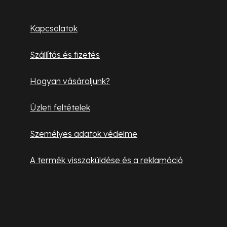
b
Ügyfélszolgálat
l
Kapcsolatok
é
Szállítás és fizetés
c
Hogyan vásároljunk?
Üzleti feltételek
Személyes adatok védelme
A termék visszaküldése és a reklamáció
Hasznos információk