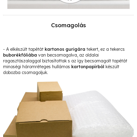
Csomagolás
- A elkészült tapétát
kartonos gurigára
tekert, ez a tekercs
buborékfóliába
van becsomagolva, az oldalai
ragasztószalaggal biztosítottak s az így becsomagolt tapétát
minoségi háromréteges hullámos
kartonpapírból
készült
dobozba csomagoljuk.