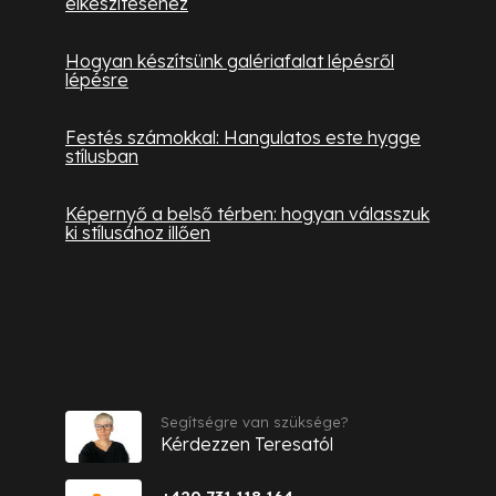
elkészítéséhez
Hogyan készítsünk galériafalat lépésről
lépésre
Festés számokkal: Hangulatos este hygge
stílusban
Képernyő a belső térben: hogyan válasszuk
ki stílusához illően
Kapcsolat
Segítségre van szüksége?
Kérdezzen Teresatól