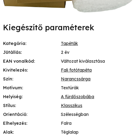
Kiegészítő paraméterek
Kategória
:
Tapéták
Jótállás
:
2 év
EAN vonalkód
:
Változat kiválasztása
Kivitelezés
:
Fali fotótapéta
Szín
:
Narancssárga
Motívum
:
Textúrák
Helyiség
:
A fürdőszobába
Stílus
:
Klasszikus
Orientáció
:
Szélességban
Elhelyezés
:
Falra
Alak
:
Téglalap