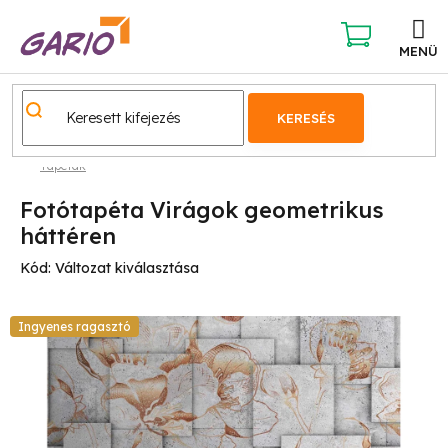
Ugrás
a
fő
KOSÁR
tartalomhoz
KERESÉS
Tapéták
Fotótapéta Virágok geometrikus
háttéren
Kód:
Változat kiválasztása
Ingyenes ragasztó