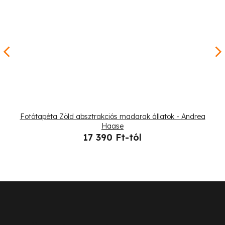
Fotótapéta Zöld absztrakciós madarak állatok - Andrea
Haase
17 390 Ft-tól
L
á