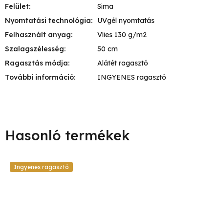
Felület
:
Sima
Nyomtatási technológia
:
UVgél nyomtatás
Felhasznált anyag
:
Vlies 130 g/m2
Szalagszélesség
:
50 cm
Ragasztás módja
:
Alátét ragasztó
További információ
:
INGYENES ragasztó
Ingyenes ragasztó