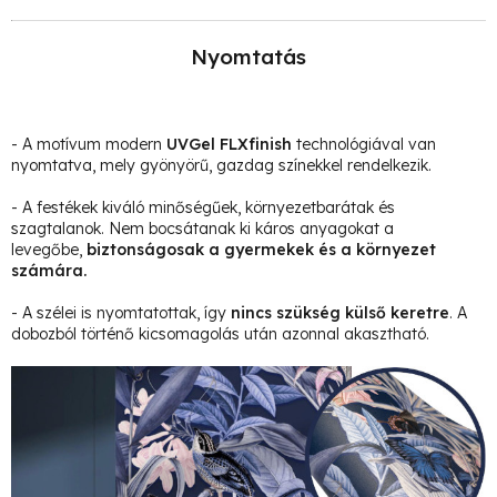
Nyomtatás
- A motívum modern
UVGel FLXfinish
technológiával van
nyomtatva, mely gyönyörű, gazdag színekkel rendelkezik.
- A festékek kiváló minőségűek, környezetbarátak és
szagtalanok. Nem bocsátanak ki káros anyagokat a
levegőbe,
biztonságosak a gyermekek és a környezet
számára.
- A szélei is nyomtatottak, így
nincs szükség külső keretre
. A
dobozból történő kicsomagolás után azonnal akasztható.