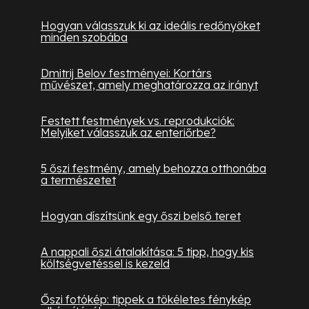
Hogyan válasszuk ki az ideális redőnyöket
minden szobába
Dmitrij Belov festményei: Kortárs
művészet, amely meghatározza az irányt
Festett festmények vs. reprodukciók:
Melyiket válasszuk az enteriőrbe?
5 őszi festmény, amely behozza otthonába
a természetet
Hogyan díszítsünk egy őszi belső teret
A nappali őszi átalakítása: 5 tipp, hogy kis
költségvetéssel is kezeld
Őszi fotókép: tippek a tökéletes fénykép