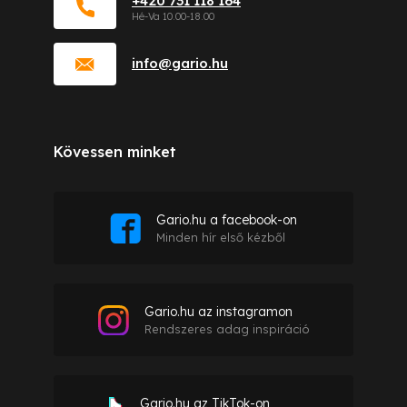
+420 731 118 164
info
@
gario.hu
Kövessen minket
Gario.hu a facebook-on
Minden hír első kézből
Gario.hu az instagramon
Rendszeres adag inspiráció
Gario.hu az TikTok-on