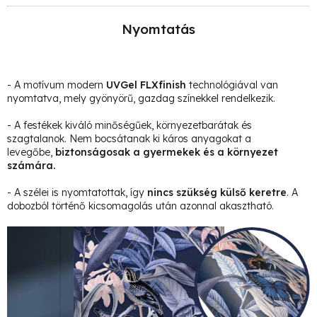
Nyomtatás
- A motívum modern
UVGel FLXfinish
technológiával van
nyomtatva, mely gyönyörű, gazdag színekkel rendelkezik.
- A festékek kiváló minőségűek, környezetbarátak és
szagtalanok. Nem bocsátanak ki káros anyagokat a
levegőbe,
biztonságosak a gyermekek és a környezet
számára.
- A szélei is nyomtatottak, így
nincs szükség külső keretre
. A
dobozból történő kicsomagolás után azonnal akasztható.