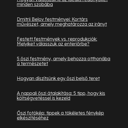
minden szobába
Dmitrij Belov festményei: Kortárs
művészet, amely meghatározza az irányt
Festett festmények vs. reprodukciók:
Melyiket válasszuk az enteriőrbe?
5 őszi festmény, amely behozza otthonába
a természetet
Hogyan díszítsünk egy őszi belső teret
A nappali őszi átalakítása: 5 tipp, hogy kis
költségvetéssel is kezeld
Őszi fotókép: tippek a tökéletes fénykép
elkészítéséhez