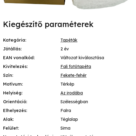
Kiegészítő paraméterek
Kategória
:
Tapéták
Jótállás
:
2 év
EAN vonalkód
:
Változat kiválasztása
Kivitelezés
:
Fali fotótapéta
Szín
:
Fekete-fehér
Motívum
:
Térkép
Helyiség
:
Az irodába
Orientáció
:
Szélességban
Elhelyezés
:
Falra
Alak
:
Téglalap
Felület
:
Sima