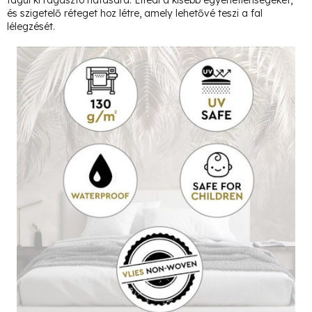
tágul ki ragasztó hatására. Elfedi a kisebb egyenetlenségeket,
és szigetelő réteget hoz létre, amely lehetővé teszi a fal
lélegzését.