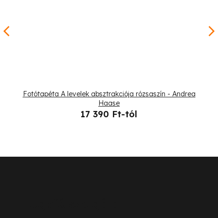
Fotótapéta A levelek absztrakciója rózsaszín - Andrea
Haase
17 390 Ft-tól
L
á
b
Ügyfélszolgálat