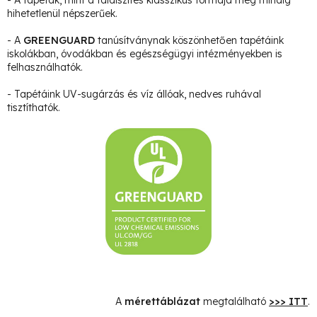
hihetetlenül népszerűek.
- A
GREENGUARD
tanúsítványnak köszönhetően tapétáink
iskolákban, óvodákban és egészségügyi intézményekben is
felhasználhatók.
- Tapétáink UV-sugárzás és víz állóak, nedves ruhával
tisztíthatók.
A
mérettáblázat
megtalálható
>>> ITT
.