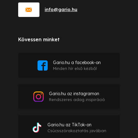
info
@
gario.hu
Kövessen minket
Gario.hu a facebook-on
Minden hír első kézből
Gario.hu az instagramon
Rendszeres adag inspiráció
Gario.hu az TikTok-on
Csúcsszórakoztatás javában