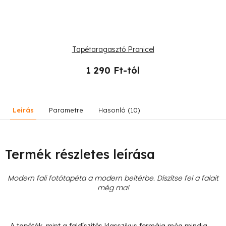
Tapétaragasztó Pronicel
1 290 Ft-tól
Leírás
Parametre
Hasonló (10)
Termék részletes leírása
Modern fali fotótapéta a modern beltérbe. Díszítse fel a falait
még ma!
- A tapéták, mint a faldíszítés klasszikus formája még mindig