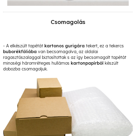
Csomagolás
- A elkészült tapétát
kartonos gurigára
tekert, ez a tekercs
buborékfóliába
van becsomagolva, az oldalai
ragasztószalaggal biztosítottak s az így becsomagolt tapétát
minoségi háromréteges hullámos
kartonpapírból
készült
dobozba csomagoljuk.