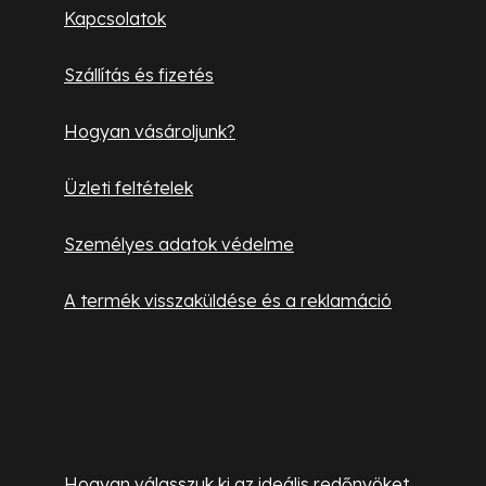
l
Kapcsolatok
é
Szállítás és fizetés
c
Hogyan vásároljunk?
Üzleti feltételek
Személyes adatok védelme
A termék visszaküldése és a reklamáció
Hasznos információk
Hogyan válasszuk ki az ideális redőnyöket