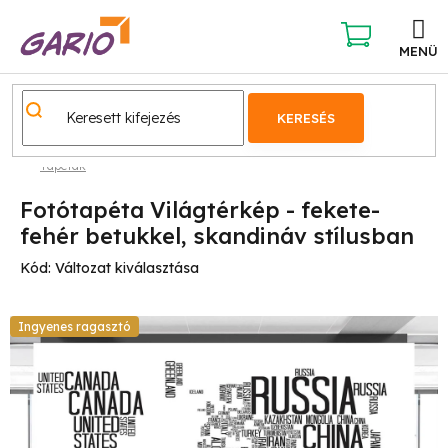
Ugrás
a
fő
KOSÁR
tartalomhoz
KERESÉS
Tapéták
Fotótapéta Világtérkép - fekete-
fehér betukkel, skandináv stílusban
Kód:
Változat kiválasztása
Ingyenes ragasztó