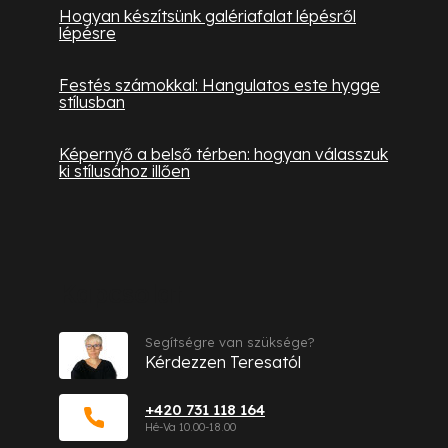
Hogyan készítsünk galériafalat lépésről
lépésre
Festés számokkal: Hangulatos este hygge
stílusban
Képernyő a belső térben: hogyan válasszuk
ki stílusához illően
Kapcsolat
Segítségre van szüksége?
Kérdezzen Teresatól
+420 731 118 164