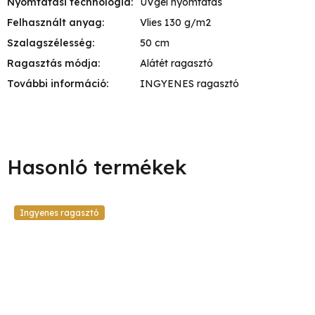
Nyomtatási technológia
:
UVgél nyomtatás
Felhasznált anyag
:
Vlies 130 g/m2
Szalagszélesség
:
50 cm
Ragasztás módja
:
Alátét ragasztó
További információ
:
INGYENES ragasztó
Ingyenes ragasztó