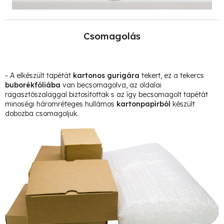
Csomagolás
- A elkészült tapétát
kartonos gurigára
tekert, ez a tekercs
buborékfóliába
van becsomagolva, az oldalai
ragasztószalaggal biztosítottak s az így becsomagolt tapétát
minoségi háromréteges hullámos
kartonpapírból
készült
dobozba csomagoljuk.