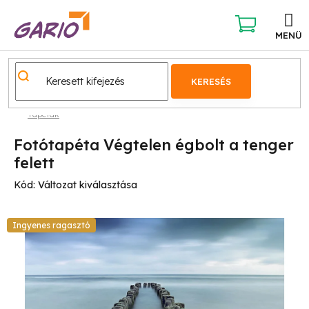
Ugrás
a
fő
KOSÁR
tartalomhoz
KERESÉS
Tapéták
Fotótapéta Végtelen égbolt a tenger
felett
Kód:
Változat kiválasztása
Ingyenes ragasztó