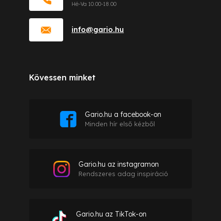
info
@
gario.hu
Kövessen minket
Gario.hu a facebook-on
Minden hír első kézből
Gario.hu az instagramon
Rendszeres adag inspiráció
Gario.hu az TikTok-on