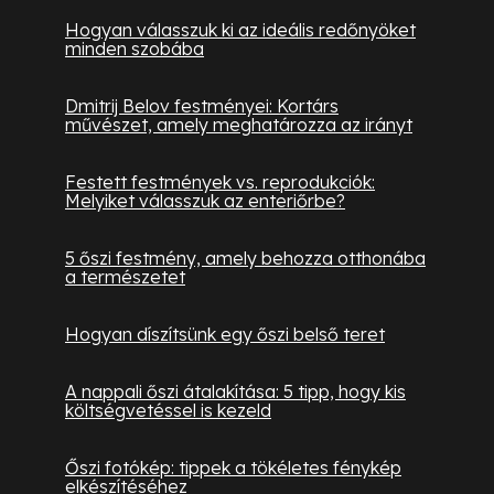
Hogyan válasszuk ki az ideális redőnyöket
minden szobába
Dmitrij Belov festményei: Kortárs
művészet, amely meghatározza az irányt
Festett festmények vs. reprodukciók:
Melyiket válasszuk az enteriőrbe?
5 őszi festmény, amely behozza otthonába
a természetet
Hogyan díszítsünk egy őszi belső teret
A nappali őszi átalakítása: 5 tipp, hogy kis
költségvetéssel is kezeld
Őszi fotókép: tippek a tökéletes fénykép
elkészítéséhez