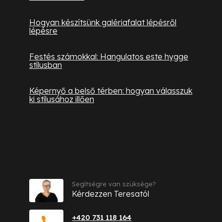
Hogyan készítsünk galériafalat lépésről
lépésre
Festés számokkal: Hangulatos este hygge
stílusban
Képernyő a belső térben: hogyan válasszuk
ki stílusához illően
Kapcsolat
Segítségre van szüksége?
Kérdezzen Teresatól
+420 731 118 164