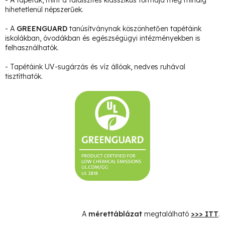
hihetetlenül népszerűek.
- A
GREENGUARD
tanúsítványnak köszönhetően tapétáink
iskolákban, óvodákban és egészségügyi intézményekben is
felhasználhatók.
- Tapétáink UV-sugárzás és víz állóak, nedves ruhával
tisztíthatók.
A
mérettáblázat
megtalálható
>>> ITT
.