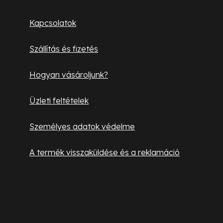
l
Kapcsolatok
é
Szállítás és fizetés
c
Hogyan vásároljunk?
Üzleti feltételek
Személyes adatok védelme
A termék visszaküldése és a reklamáció
Hasznos információk