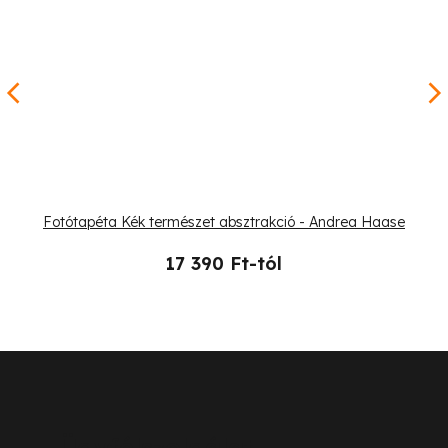
Fotótapéta Kék természet absztrakció - Andrea Haase
17 390 Ft-tól
L
á
b
Ügyfélszolgálat