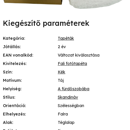
Kiegészítő paraméterek
Kategória
:
Tapéták
Jótállás
:
2 év
EAN vonalkód
:
Változat kiválasztása
Kivitelezés
:
Fali fotótapéta
Szín
:
Kék
Motívum
:
Táj
Helyiség
:
A fürdőszobába
Stílus
:
Skandináv
Orientáció
:
Szélességban
Elhelyezés
:
Falra
Alak
:
Téglalap