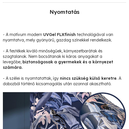
Nyomtatás
- A motívum modern
UVGel FLXfinish
technológiával van
nyomtatva, mely gyönyörű, gazdag színekkel rendelkezik.
- A festékek kiváló minőségűek, környezetbarátak és
szagtalanok. Nem bocsátanak ki káros anyagokat a
levegőbe,
biztonságosak a gyermekek és a környezet
számára.
- A szélei is nyomtatottak, így
nincs szükség külső keretre
. A
dobozból történő kicsomagolás után azonnal akasztható.