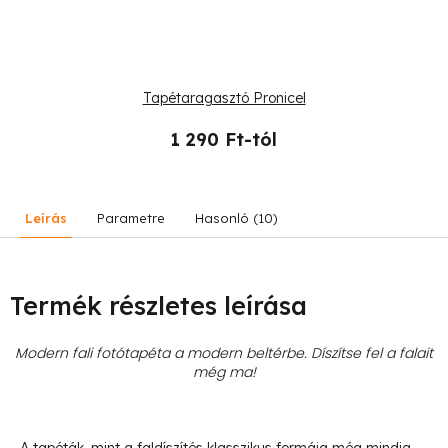
Tapétaragasztó Pronicel
1 290 Ft-tól
Leírás
Parametre
Hasonló (10)
Termék részletes leírása
Modern fali fotótapéta a modern beltérbe. Díszítse fel a falait
még ma!
- A tapéták, mint a faldíszítés klasszikus formája még mindig