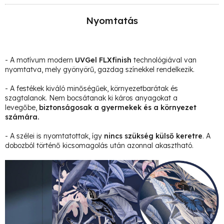
Nyomtatás
- A motívum modern
UVGel FLXfinish
technológiával van
nyomtatva, mely gyönyörű, gazdag színekkel rendelkezik.
- A festékek kiváló minőségűek, környezetbarátak és
szagtalanok. Nem bocsátanak ki káros anyagokat a
levegőbe,
biztonságosak a gyermekek és a környezet
számára.
- A szélei is nyomtatottak, így
nincs szükség külső keretre
. A
dobozból történő kicsomagolás után azonnal akasztható.