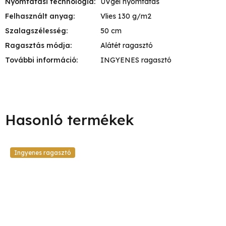
Nyomtatási technológia
:
UVgél nyomtatás
Felhasznált anyag
:
Vlies 130 g/m2
Szalagszélesség
:
50 cm
Ragasztás módja
:
Alátét ragasztó
További információ
:
INGYENES ragasztó
Ingyenes ragasztó