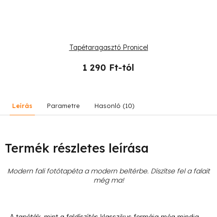
Tapétaragasztó Pronicel
1 290 Ft-tól
Leírás
Parametre
Hasonló (10)
Termék részletes leírása
Modern fali fotótapéta a modern beltérbe. Díszítse fel a falait
még ma!
- A tapéták, mint a faldíszítés klasszikus formája még mindig