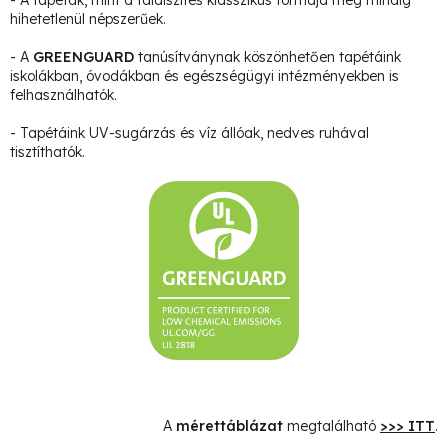
hihetetlenül népszerűek.
- A
GREENGUARD
tanúsítványnak köszönhetően tapétáink
iskolákban, óvodákban és egészségügyi intézményekben is
felhasználhatók.
- Tapétáink UV-sugárzás és víz állóak, nedves ruhával
tisztíthatók.
A
mérettáblázat
megtalálható
>>> ITT
.