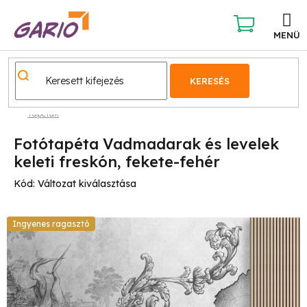
Ugrás
a
fő
KOSÁR
tartalomhoz
KERESÉS
Tapéták
Fotótapéta Vadmadarak és levelek
keleti freskón, fekete-fehér
Kód:
Változat kiválasztása
Ingyenes ragasztó