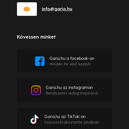
info
@
gario.hu
Kövessen minket
Gario.hu a facebook-on
Minden hír első kézből
Gario.hu az instagramon
Rendszeres adag inspiráció
Gario.hu az TikTok-on
Csúcsszórakoztatás javában