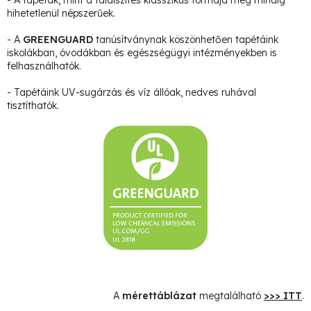
hihetetlenül népszerűek.
- A
GREENGUARD
tanúsítványnak köszönhetően tapétáink
iskolákban, óvodákban és egészségügyi intézményekben is
felhasználhatók.
- Tapétáink UV-sugárzás és víz állóak, nedves ruhával
tisztíthatók.
A
mérettáblázat
megtalálható
>>> ITT
.