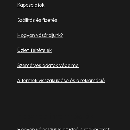
l
Kapcsolatok
é
Szállítás és fizetés
c
Hogyan vásároljunk?
Üzleti feltételek
Személyes adatok védelme
A termék visszaküldése és a reklamáció
Hasznos információk
Hogyan válasszuk ki az ideális redőnyöket