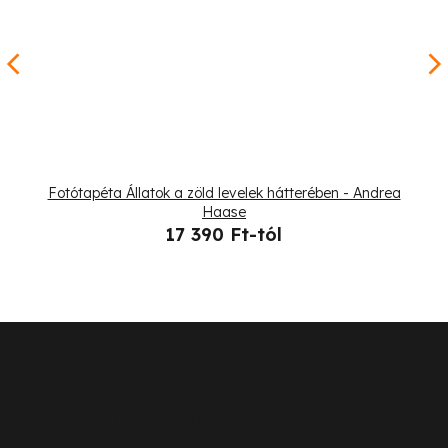
Fotótapéta Állatok a zöld levelek hátterében - Andrea
Haase
17 390 Ft-tól
L
á
b
Ügyfélszolgálat