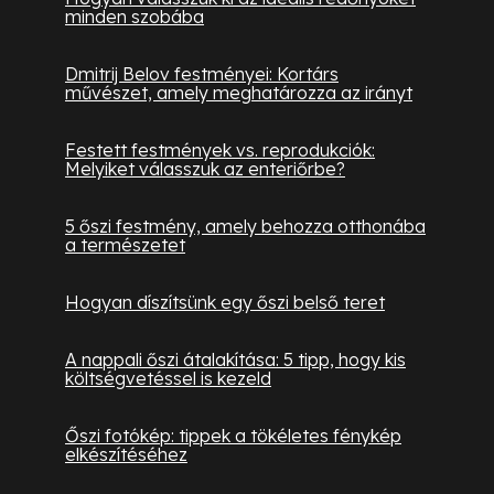
minden szobába
Dmitrij Belov festményei: Kortárs
művészet, amely meghatározza az irányt
Festett festmények vs. reprodukciók:
Melyiket válasszuk az enteriőrbe?
5 őszi festmény, amely behozza otthonába
a természetet
Hogyan díszítsünk egy őszi belső teret
A nappali őszi átalakítása: 5 tipp, hogy kis
költségvetéssel is kezeld
Őszi fotókép: tippek a tökéletes fénykép
elkészítéséhez