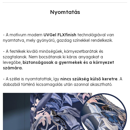
Nyomtatás
- A motívum modern
UVGel FLXfinish
technológiával van
nyomtatva, mely gyönyörű, gazdag színekkel rendelkezik.
- A festékek kiváló minőségűek, környezetbarátak és
szagtalanok. Nem bocsátanak ki káros anyagokat a
levegőbe,
biztonságosak a gyermekek és a környezet
számára.
- A szélei is nyomtatottak, így
nincs szükség külső keretre
. A
dobozból történő kicsomagolás után azonnal akasztható.