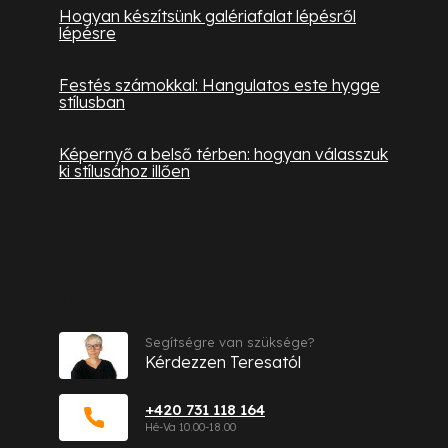
Hogyan készítsünk galériafalat lépésről
lépésre
Festés számokkal: Hangulatos este hygge
stílusban
Képernyő a belső térben: hogyan válasszuk
ki stílusához illően
Kapcsolat
Segítségre van szüksége?
Kérdezzen Teresatól
+420 731 118 164