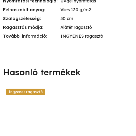
Nyomtatási technológia
:
UVgél nyomtatás
Felhasznált anyag
:
Vlies 130 g/m2
Szalagszélesség
:
50 cm
Ragasztás módja
:
Alátét ragasztó
További információ
:
INGYENES ragasztó
Ingyenes ragasztó