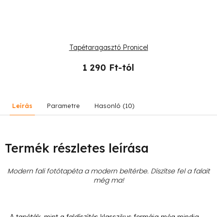
Tapétaragasztó Pronicel
1 290 Ft-tól
Leírás
Parametre
Hasonló (10)
Termék részletes leírása
Modern fali fotótapéta a modern beltérbe. Díszítse fel a falait
még ma!
- A tapéták, mint a faldíszítés klasszikus formája még mindig