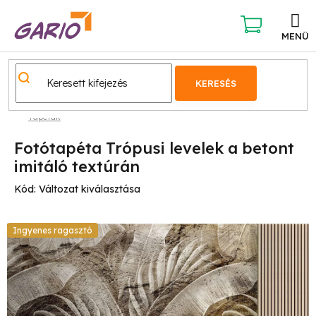
Ugrás
a
fő
KOSÁR
tartalomhoz
KERESÉS
Tapéták
Fotótapéta Trópusi levelek a betont
imitáló textúrán
Kód:
Változat kiválasztása
Ingyenes ragasztó