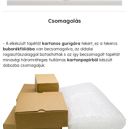
Csomagolás
- A elkészült tapétát
kartonos gurigára
tekert, ez a tekercs
buborékfóliába
van becsomagolva, az oldalai
ragasztószalaggal biztosítottak s az így becsomagolt tapétát
minoségi háromréteges hullámos
kartonpapírból
készült
dobozba csomagoljuk.