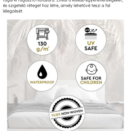
tágul ki ragasztó hatására. Elfedi a kisebb egyenetlenségeket,
és szigetelő réteget hoz létre, amely lehetővé teszi a fal
lélegzését.