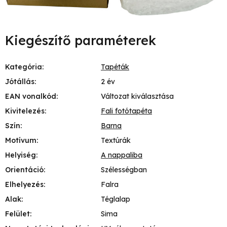
Kiegészítő paraméterek
Kategória
:
Tapéták
Jótállás
:
2 év
EAN vonalkód
:
Változat kiválasztása
Kivitelezés
:
Fali fotótapéta
Szín
:
Barna
Motívum
:
Textúrák
Helyiség
:
A nappaliba
Orientáció
:
Szélességban
Elhelyezés
:
Falra
Alak
:
Téglalap
Felület
:
Sima