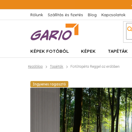
Ugrás
a
fő
Rólunk
Szállítás és fizetés
Blog
Kapcsolatok
tartalomhoz
KÉPEK FOTÓBÓL
KÉPEK
TAPÉTÁK
Kezdőlap
Tapéták
Fotótapéta Reggel az erdőben
Ingyenes ragasztó