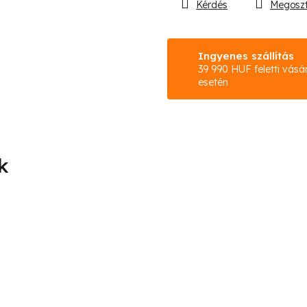
Kérdés
Megosz
Ingyenes szállítás
39 990 HUF feletti vásá
esetén