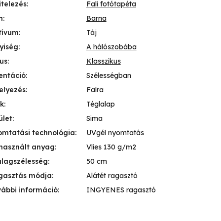
itelezés
:
Fali fotótapéta
n
:
Barna
tívum
:
Táj
yiség
:
A hálószobába
lus
:
Klasszikus
entáció
:
Szélességban
elyezés
:
Falra
k
:
Téglalap
ület
:
Sima
mtatási technológia
:
UVgél nyomtatás
használt anyag
:
Vlies 130 g/m2
lagszélesség
:
50 cm
gasztás módja
:
Alátét ragasztó
ábbi információ
:
INGYENES ragasztó