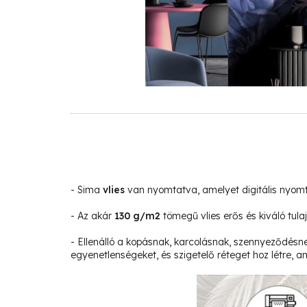
- Sima
vlies
van nyomtatva, amelyet digitális nyom
- Az akár
130 g/m2
tömegű vlies erős és kiváló tula
- Ellenálló a kopásnak, karcolásnak, szennyeződésne
egyenetlenségeket, és szigetelő réteget hoz létre, am