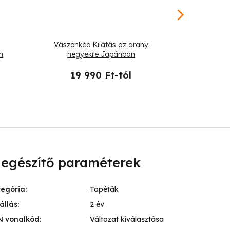
Vászonkép Kilátás az arany
Vászonkép 
n
hegyekre Japánban
19 990 Ft-tól
19 
iegészítő paraméterek
tegória
:
Tapéták
állás
:
2 év
N vonalkód
:
Változat kiválasztása