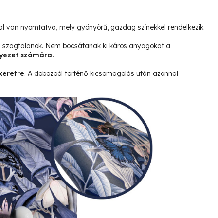
l van nyomtatva, mely gyönyörű, gazdag színekkel rendelkezik.
és szagtalanok. Nem bocsátanak ki káros anyagokat a
yezet számára.
keretre
. A dobozból történő kicsomagolás után azonnal