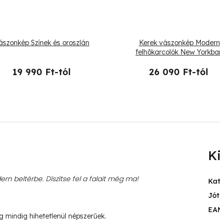
ászonkép Színek és oroszlán
Kerek vászonkép Modern
felhõkarcolók New Yorkba
19 990 Ft-tól
26 090 Ft-tól
K
rn beltérbe. Díszítse fel a falait még ma!
Ka
Jót
EA
ég mindig hihetetlenül népszerűek.