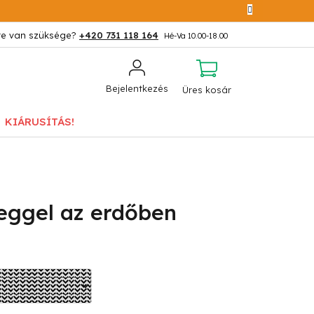
+420 731 118 164
KOSÁR
Bejelentkezés
Üres kosár
KIÁRUSÍTÁS!
eggel az erdőben