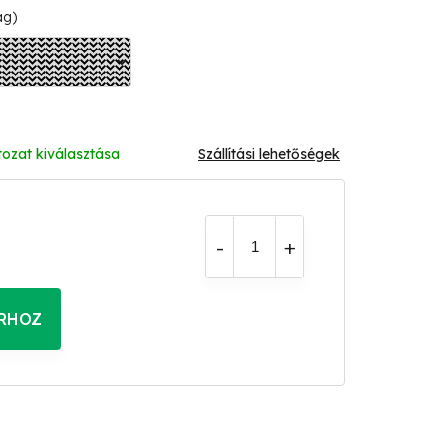
ág)
tozat kiválasztása
Szállítási lehetőségek
RHOZ