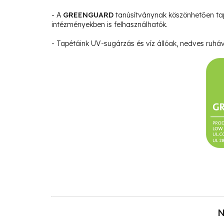
- A
GREENGUARD
tanúsítványnak köszönhetően ta
intézményekben is felhasználhatók.
- Tapétáink UV-sugárzás és víz állóak, nedves ruháva
N