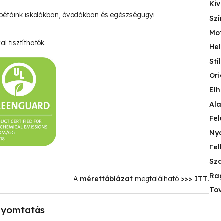
Kiv
pétáink iskolákban, óvodákban és egészségügyi
Szí
Mo
l tisztíthatók.
Hel
Stí
Ori
Elh
Ala
Fel
Nyo
Fel
Sza
Ra
A
mérettáblázat
megtalálható
>>> ITT
.
Tov
yomtatás