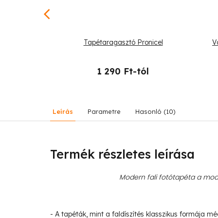
o Los Muertos
Tapétaragasztó Pronicel
V
-tól
1 290 Ft-tól
Leírás
Parametre
Hasonló (10)
Termék részletes leírása
Modern fali fotótapéta a mode
- A tapéták, mint a faldíszítés klasszikus formája m