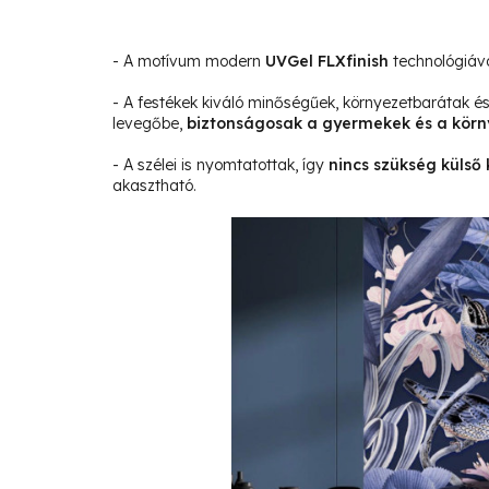
- A motívum modern
UVGel FLXfinish
technológiáva
- A festékek kiváló minőségűek, környezetbarátak 
levegőbe,
biztonságosak a gyermekek és a körn
- A szélei is nyomtatottak, így
nincs szükség külső 
akasztható.