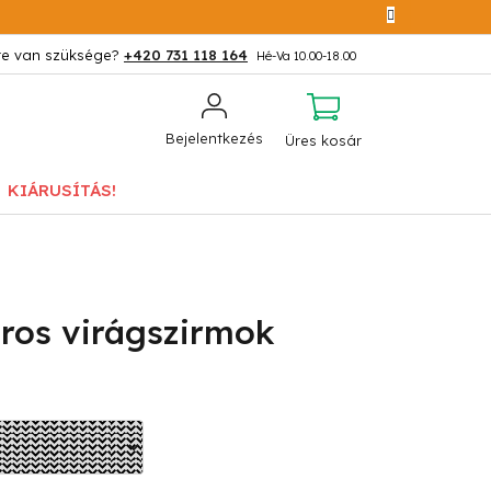
+420 731 118 164
KOSÁR
Bejelentkezés
Üres kosár
KIÁRUSÍTÁS!
ros virágszirmok