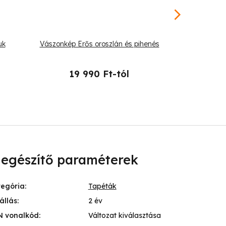
uk
Vászonkép Erős oroszlán és pihenés
Vászonk
19 990 Ft-tól
19 
iegészítő paraméterek
tegória
:
Tapéták
állás
:
2 év
N vonalkód
:
Változat kiválasztása