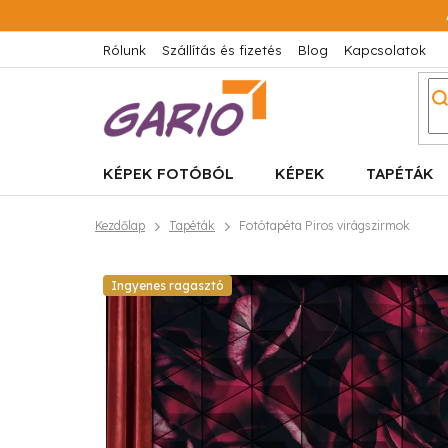
Ugrás
a
fő
Rólunk
Szállítás és fizetés
Blog
Kapcsolatok
tartalomhoz
KÉPEK FOTÓBÓL
KÉPEK
TAPÉTÁK
Kezdőlap
Tapéták
Fotótapéta Piros virágszirmok
Ingyenes ragasztó