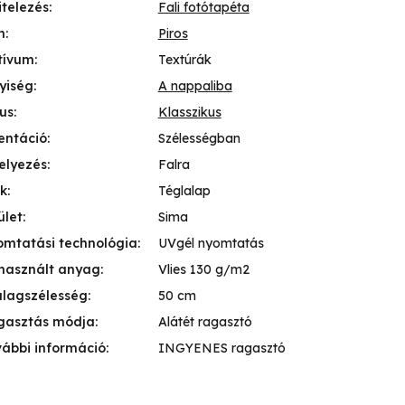
itelezés
:
Fali fotótapéta
n
:
Piros
tívum
:
Textúrák
yiség
:
A nappaliba
lus
:
Klasszikus
entáció
:
Szélességban
elyezés
:
Falra
k
:
Téglalap
ület
:
Sima
mtatási technológia
:
UVgél nyomtatás
használt anyag
:
Vlies 130 g/m2
lagszélesség
:
50 cm
gasztás módja
:
Alátét ragasztó
ábbi információ
:
INGYENES ragasztó