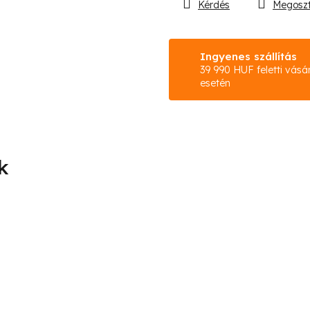
Kérdés
Megosz
Ingyenes szállítás
39 990 HUF feletti vásá
esetén