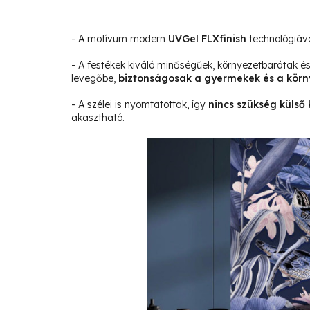
- A motívum modern
UVGel FLXfinish
technológiáva
- A festékek kiváló minőségűek, környezetbarátak 
levegőbe,
biztonságosak a gyermekek és a körn
- A szélei is nyomtatottak, így
nincs szükség külső 
akasztható.