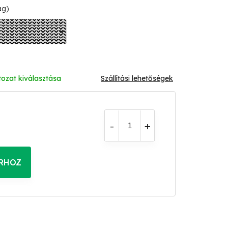
ág)
tozat kiválasztása
Szállítási lehetőségek
RHOZ