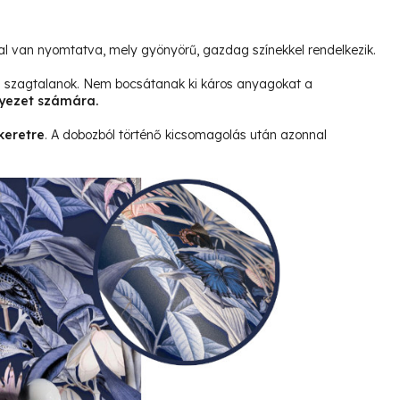
l van nyomtatva, mely gyönyörű, gazdag színekkel rendelkezik.
és szagtalanok. Nem bocsátanak ki káros anyagokat a
yezet számára.
keretre
. A dobozból történő kicsomagolás után azonnal