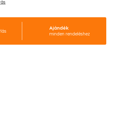
tás
Ajándék
rlás
minden rendeléshez