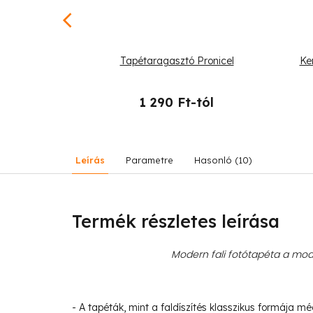
és oroszlán
Tapétaragasztó Pronicel
Ke
-tól
1 290 Ft-tól
Leírás
Parametre
Hasonló (10)
Termék részletes leírása
Modern fali fotótapéta a mode
- A tapéták, mint a faldíszítés klasszikus formája m