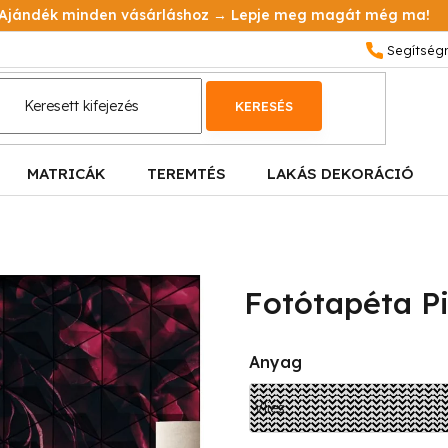
Ajándék minden vásárláshoz → Lepje meg magát még ma!
KERESÉS
MATRICÁK
TEREMTÉS
LAKÁS DEKORÁCIÓ
Fotótapéta Pi
Anyag