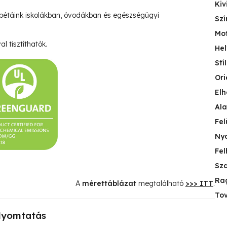
Kiv
pétáink iskolákban, óvodákban és egészségügyi
Szí
Mo
l tisztíthatók.
Hel
Stí
Ori
Elh
Ala
Fel
Nyo
Fel
Sza
Ra
A
mérettáblázat
megtalálható
>>> ITT
.
Tov
yomtatás