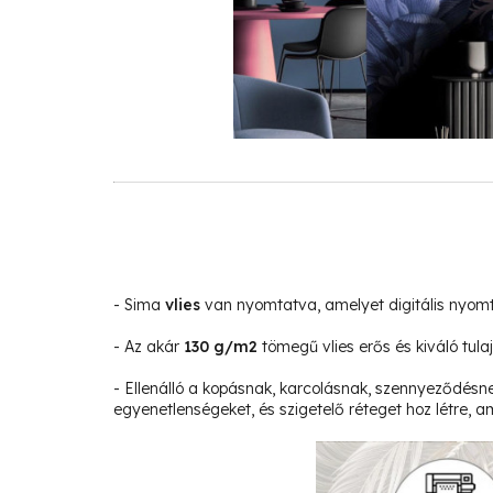
- Sima
vlies
van nyomtatva, amelyet digitális nyom
- Az akár
130 g/m2
tömegű vlies erős és kiváló tula
- Ellenálló a kopásnak, karcolásnak, szennyeződésne
egyenetlenségeket, és szigetelő réteget hoz létre, am