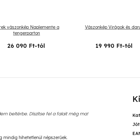
rek vászonkép Naplemente a
Vászonkép Virágok és dar
tengerparton
26 090 Ft-tól
19 990 Ft-tól
K
rn beltérbe. Díszítse fel a falait még ma!
Ka
Jót
EA
ég mindig hihetetlenül népszerűek.