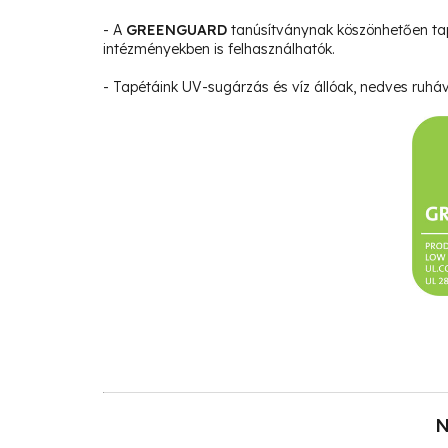
- A
GREENGUARD
tanúsítványnak köszönhetően ta
intézményekben is felhasználhatók.
- Tapétáink UV-sugárzás és víz állóak, nedves ruháva
N