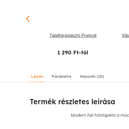
 oroszlán
Tapétaragasztó Pronicel
Vás
-tól
1 290 Ft-tól
Leírás
Parametre
Hasonló (10)
Termék részletes leírása
Modern fali fotótapéta a mode