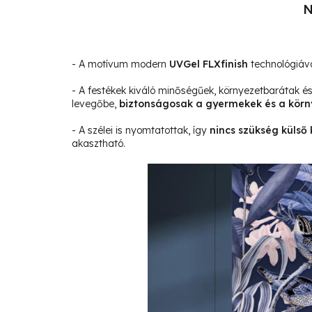
N
- A motívum modern
UVGel FLXfinish
technológiáva
- A festékek kiváló minőségűek, környezetbarátak 
levegőbe,
biztonságosak a gyermekek és a körn
- A szélei is nyomtatottak, így
nincs szükség külső 
akasztható.