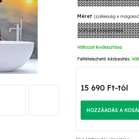
Méret
(szélesség x magass
Változat kiválasztása
Vál
15 690 Ft
-tól
Egységár:
HOZZÁADÁS A KOSÁ