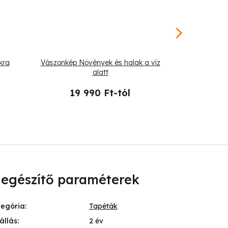
kra
Vászonkép Növények és halak a víz
Vászonkép 
alatt
19 990 Ft-tól
19 
iegészítő paraméterek
tegória
:
Tapéták
állás
:
2 év