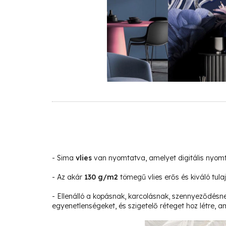
- Sima
vlies
van nyomtatva, amelyet digitális nyom
- Az akár
130 g/m2
tömegű vlies erős és kiváló tula
- Ellenálló a kopásnak, karcolásnak, szennyeződésne
egyenetlenségeket, és szigetelő réteget hoz létre, am