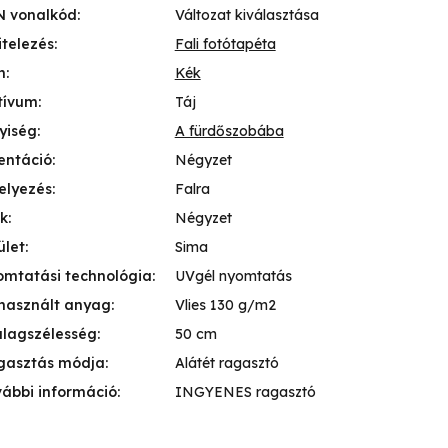
N vonalkód
:
Változat kiválasztása
itelezés
:
Fali fotótapéta
n
:
Kék
tívum
:
Táj
yiség
:
A fürdőszobába
entáció
:
Négyzet
elyezés
:
Falra
k
:
Négyzet
ület
:
Sima
mtatási technológia
:
UVgél nyomtatás
használt anyag
:
Vlies 130 g/m2
lagszélesség
:
50 cm
gasztás módja
:
Alátét ragasztó
ábbi információ
:
INGYENES ragasztó