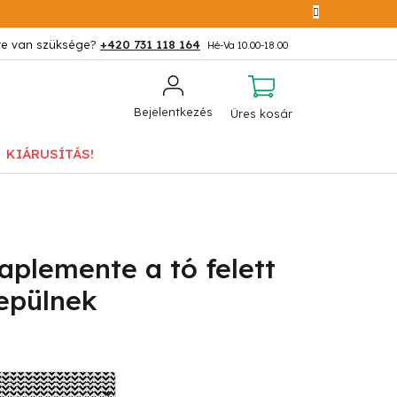
+420 731 118 164
KOSÁR
Bejelentkezés
Üres kosár
KIÁRUSÍTÁS!
plemente a tó felett
epülnek