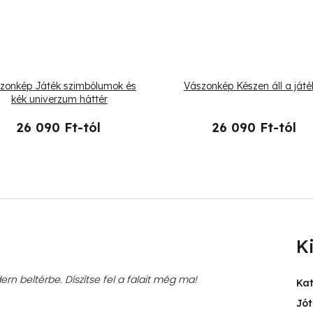
zonkép Játék szimbólumok és
Vászonkép Készen áll a játé
kék univerzum háttér
26 090 Ft-tól
26 090 Ft-tól
K
rn beltérbe. Díszítse fel a falait még ma!
Ka
Jót