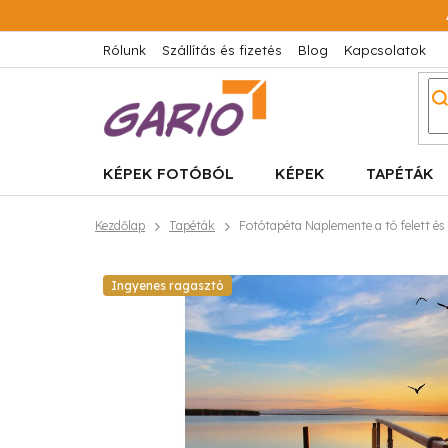
Ugrás
a
fő
Rólunk
Szállítás és fizetés
Blog
Kapcsolatok
tartalomhoz
KÉPEK FOTÓBÓL
KÉPEK
TAPÉTÁK
Kezdőlap
Tapéták
Fotótapéta Naplemente a tó felett é
Ingyenes ragasztó