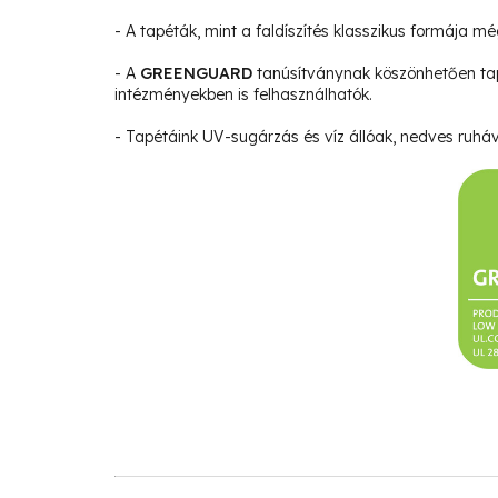
- A tapéták, mint a faldíszítés klasszikus formája m
- A
GREENGUARD
tanúsítványnak köszönhetően ta
intézményekben is felhasználhatók.
- Tapétáink UV-sugárzás és víz állóak, nedves ruháva