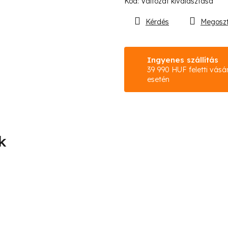
Kód:
Változat kiválasztása
Kérdés
Megosz
Ingyenes szállítás
39 990 HUF feletti vásá
esetén