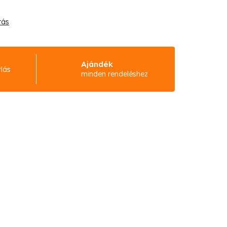
tás
Ajándék
rlás
minden rendeléshez