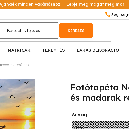
Ajándék minden vásárláshoz → Lepje meg magát még ma!
KERESÉS
MATRICÁK
TEREMTÉS
LAKÁS DEKORÁCIÓ
s madarak repülnek
Fotótapéta Na
és madarak r
Anyag