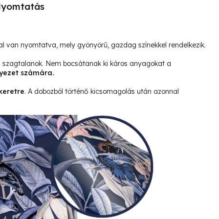
yomtatás
l van nyomtatva, mely gyönyörű, gazdag színekkel rendelkezik.
és szagtalanok. Nem bocsátanak ki káros anyagokat a
yezet számára.
keretre
. A dobozból történő kicsomagolás után azonnal