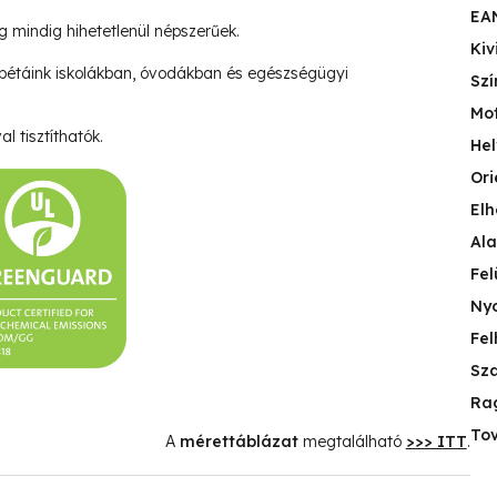
EA
ég mindig hihetetlenül népszerűek.
Kiv
pétáink iskolákban, óvodákban és egészségügyi
Szí
Mo
l tisztíthatók.
Hel
Ori
Elh
Ala
Fel
Nyo
Fel
Sza
Ra
Tov
A
mérettáblázat
megtalálható
>>> ITT
.