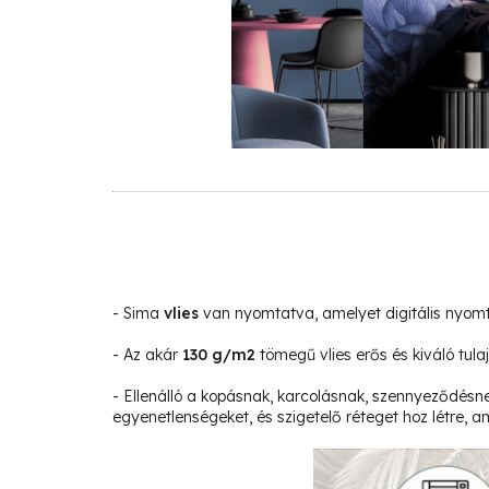
- Sima
vlies
van nyomtatva, amelyet digitális nyom
- Az akár
130 g/m2
tömegű vlies erős és kiváló tula
- Ellenálló a kopásnak, karcolásnak, szennyeződésne
egyenetlenségeket, és szigetelő réteget hoz létre, am