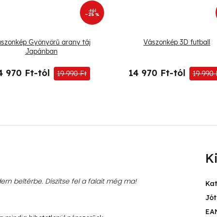
-tól
–25 %
szonkép Gyönyörű arany táj
Vászonkép 3D futball
Japánban
4 970 Ft-tól
14 970 Ft-tól
19 990 Ft
19 990 
K
rn beltérbe. Díszítse fel a falait még ma!
Ka
Jót
EA