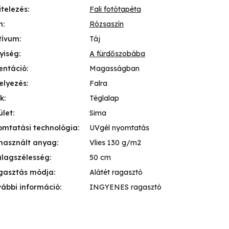
itelezés
:
Fali fotótapéta
n
:
Rózsaszín
tívum
:
Táj
yiség
:
A fürdőszobába
entáció
:
Magasságban
elyezés
:
Falra
k
:
Téglalap
ület
:
Sima
mtatási technológia
:
UVgél nyomtatás
használt anyag
:
Vlies 130 g/m2
lagszélesség
:
50 cm
gasztás módja
:
Alátét ragasztó
ábbi információ
:
INGYENES ragasztó