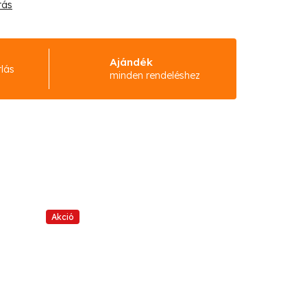
tás
Ajándék
rlás
minden rendeléshez
Akció
Akció