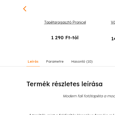
-tól
–25 %
 absztrakt nő
Tapétaragasztó Pronicel
Vá
1 290 Ft-tól
1
19 990 Ft
Leírás
Parametre
Hasonló (10)
Termék részletes leírása
Modern fali fotótapéta a mode