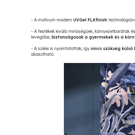
- A motívum modern
UVGel FLXfinish
technológiáva
- A festékek kiváló minőségűek, környezetbarátak 
levegőbe,
biztonságosak a gyermekek és a körn
- A szélei is nyomtatottak, így
nincs szükség külső 
akasztható.