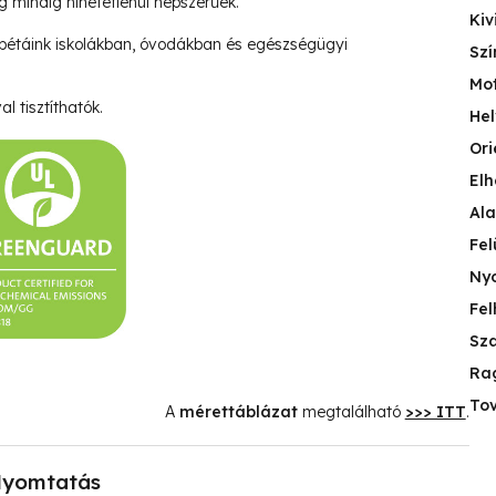
ég mindig hihetetlenül népszerűek.
Kiv
pétáink iskolákban, óvodákban és egészségügyi
Szí
Mo
l tisztíthatók.
Hel
Ori
Elh
Ala
Fel
Nyo
Fel
Sza
Ra
Tov
A
mérettáblázat
megtalálható
>>> ITT
.
yomtatás