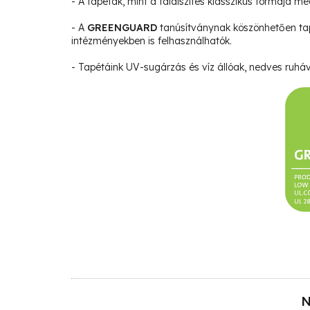
- A tapéták, mint a faldíszítés klasszikus formája m
- A
GREENGUARD
tanúsítványnak köszönhetően ta
intézményekben is felhasználhatók.
- Tapétáink UV-sugárzás és víz állóak, nedves ruháva
N