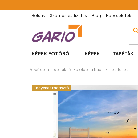
Ugrás
a
fő
Rólunk
Szállítás és fizetés
Blog
Kapcsolatok
tartalomhoz
KÉPEK FOTÓBÓL
KÉPEK
TAPÉTÁK
Kezdőlap
Tapéták
Fotótapéta Napfelkelte a tó felett
Ingyenes ragasztó