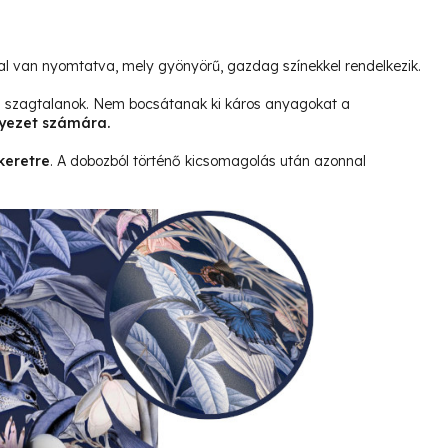
l van nyomtatva, mely gyönyörű, gazdag színekkel rendelkezik.
és szagtalanok. Nem bocsátanak ki káros anyagokat a
yezet számára.
keretre
. A dobozból történő kicsomagolás után azonnal