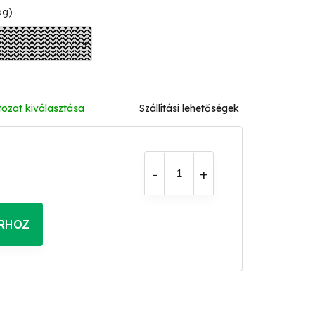
ág)
tozat kiválasztása
Szállítási lehetőségek
RHOZ