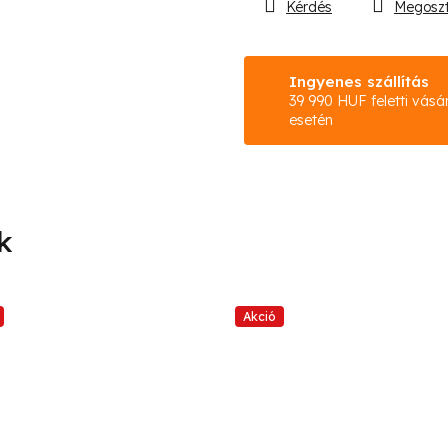
Kérdés
Megosz
Ingyenes szállítás
39 990 HUF feletti vásá
esetén
Akció