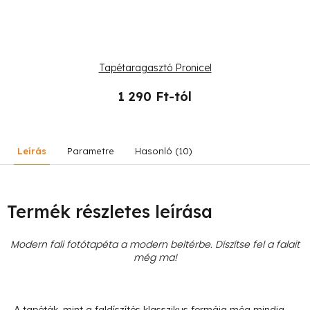
Tapétaragasztó Pronicel
1 290 Ft-tól
Leírás
Parametre
Hasonló (10)
Termék részletes leírása
Modern fali fotótapéta a modern beltérbe. Díszítse fel a falait
még ma!
- A tapéták, mint a faldíszítés klasszikus formája még mindig