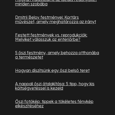
minden szobába
Dmitrij Belov festményei: Kortárs
művészet, amely meghatározza az irányt
Festett festmények vs. reprodukciók:
Melyiket válasszuk az enteriőrbe?
5 őszi festmény, amely behozza otthonába
a természetet
Hogyan díszítsünk egy őszi belső teret
A nappali őszi átalakítása: 5 tipp, hogy kis
költségvetéssel is kezeld
Őszi fotókép: tippek a tökéletes fénykép
elkészítéséhez