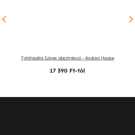
Fotótapéta Színes absztrakció - Andrea Haase
17 390 Ft-tól
L
á
b
Ügyfélszolgálat