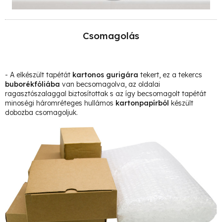
Csomagolás
- A elkészült tapétát
kartonos gurigára
tekert, ez a tekercs
buborékfóliába
van becsomagolva, az oldalai
ragasztószalaggal biztosítottak s az így becsomagolt tapétát
minoségi háromréteges hullámos
kartonpapírból
készült
dobozba csomagoljuk.