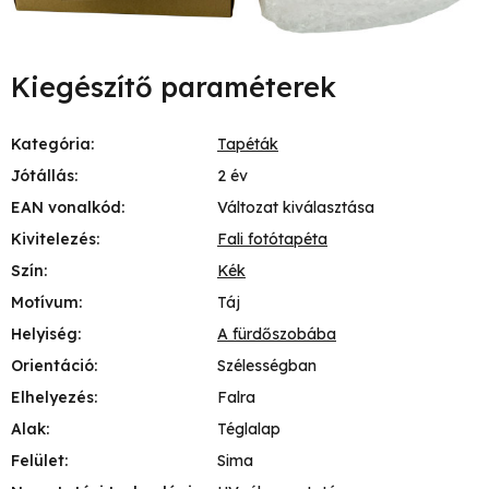
Kiegészítő paraméterek
Kategória
:
Tapéták
Jótállás
:
2 év
EAN vonalkód
:
Változat kiválasztása
Kivitelezés
:
Fali fotótapéta
Szín
:
Kék
Motívum
:
Táj
Helyiség
:
A fürdőszobába
Orientáció
:
Szélességban
Elhelyezés
:
Falra
Alak
:
Téglalap
Felület
:
Sima