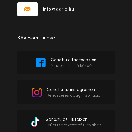
info
@
gario.hu
Kövessen minket
Gario.hu a facebook-on
Minden hír első kézből
Gario.hu az instagramon
Rendszeres adag inspiráció
Gario.hu az TikTok-on
Csúcsszórakoztatás javában