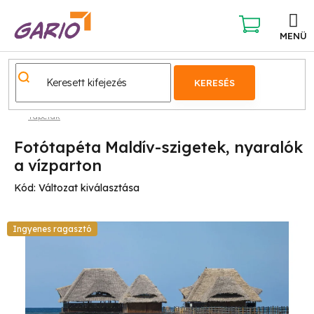
Ugrás
a
fő
KOSÁR
tartalomhoz
KERESÉS
Tapéták
Fotótapéta Maldív-szigetek, nyaralók
a vízparton
Kód:
Változat kiválasztása
Ingyenes ragasztó