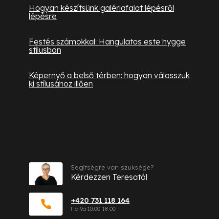
Hogyan készítsünk galériafalat lépésről
lépésre
Festés számokkal: Hangulatos este hygge
stílusban
Képernyő a belső térben: hogyan válasszuk
ki stílusához illően
Kapcsolat
Segítségre van szüksége?
Kérdezzen Teresatól
+420 731 118 164