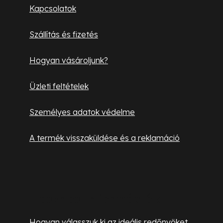
l
Kapcsolatok
é
Szállítás és fizetés
c
Hogyan vásároljunk?
Üzleti feltételek
Személyes adatok védelme
A termék visszaküldése és a reklamáció
Hasznos információk
Hogyan válasszuk ki az ideális redőnyöket