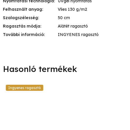
Nyomtatási technológia
:
UVgél nyomtatás
Felhasznált anyag
:
Vlies 130 g/m2
Szalagszélesség
:
50 cm
Ragasztás módja
:
Alátét ragasztó
További információ
:
INGYENES ragasztó
Ingyenes ragasztó