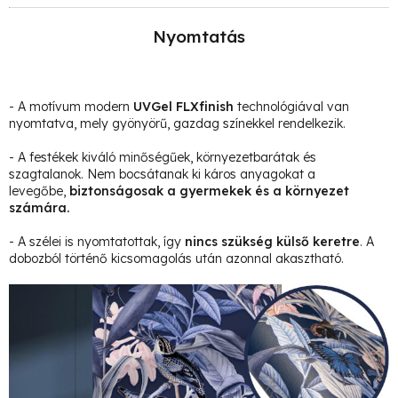
Nyomtatás
- A motívum modern
UVGel FLXfinish
technológiával van
nyomtatva, mely gyönyörű, gazdag színekkel rendelkezik.
- A festékek kiváló minőségűek, környezetbarátak és
szagtalanok. Nem bocsátanak ki káros anyagokat a
levegőbe,
biztonságosak a gyermekek és a környezet
számára.
- A szélei is nyomtatottak, így
nincs szükség külső keretre
. A
dobozból történő kicsomagolás után azonnal akasztható.