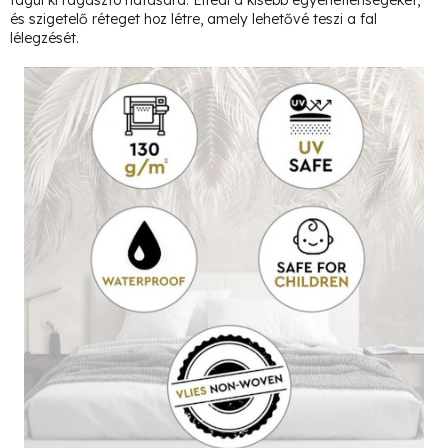
tágul ki ragasztó hatására. Elfedi a kisebb egyenetlenségeket,
és szigetelő réteget hoz létre, amely lehetővé teszi a fal
lélegzését.