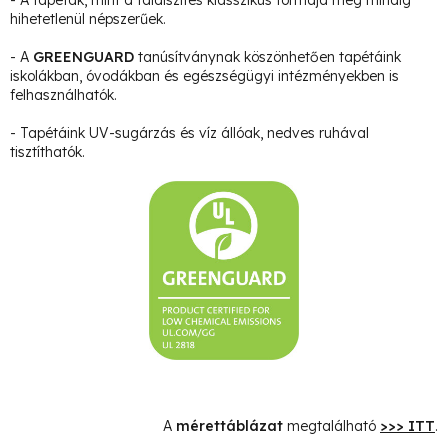
hihetetlenül népszerűek.
- A
GREENGUARD
tanúsítványnak köszönhetően tapétáink
iskolákban, óvodákban és egészségügyi intézményekben is
felhasználhatók.
- Tapétáink UV-sugárzás és víz állóak, nedves ruhával
tisztíthatók.
A
mérettáblázat
megtalálható
>>> ITT
.