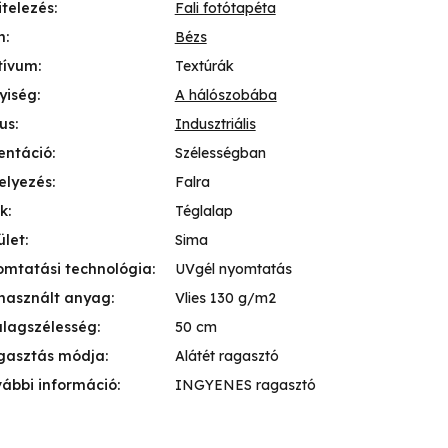
itelezés
:
Fali fotótapéta
n
:
Bézs
tívum
:
Textúrák
yiség
:
A hálószobába
lus
:
Indusztriális
entáció
:
Szélességban
elyezés
:
Falra
k
:
Téglalap
ület
:
Sima
mtatási technológia
:
UVgél nyomtatás
használt anyag
:
Vlies 130 g/m2
lagszélesség
:
50 cm
gasztás módja
:
Alátét ragasztó
ábbi információ
:
INGYENES ragasztó