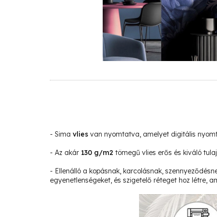
- Sima
vlies
van nyomtatva, amelyet digitális nyom
- Az akár
130 g/m2
tömegű vlies erős és kiváló tula
- Ellenálló a kopásnak, karcolásnak, szennyeződésne
egyenetlenségeket, és szigetelő réteget hoz létre, am