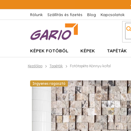
Ugrás
a
fő
Rólunk
Szállítás és fizetés
Blog
Kapcsolatok
tartalomhoz
KÉPEK FOTÓBÓL
KÉPEK
TAPÉTÁK
Kezdőlap
Tapéták
Fotótapéta Könnyu kofal
Ingyenes ragasztó