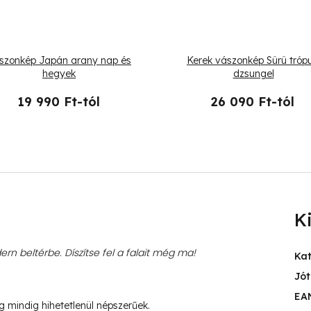
szonkép Japán arany nap és
Kerek vászonkép Sûrû trópu
hegyek
dzsungel
19 990 Ft-tól
26 090 Ft-tól
K
rn beltérbe. Díszítse fel a falait még ma!
Ka
Jót
EA
ég mindig hihetetlenül népszerűek.