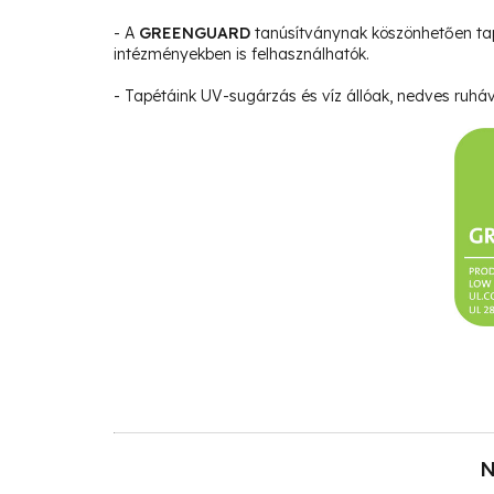
- A
GREENGUARD
tanúsítványnak köszönhetően ta
intézményekben is felhasználhatók.
- Tapétáink UV-sugárzás és víz állóak, nedves ruháva
N