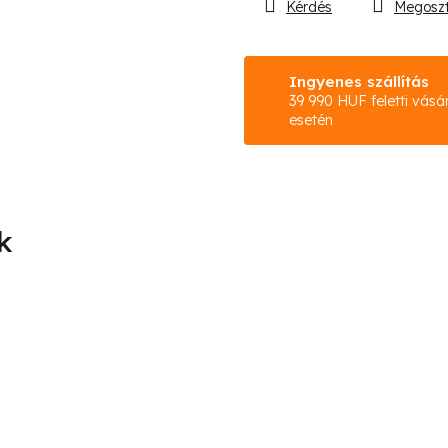
Kérdés
Megosz
Ingyenes szállítás
39 990 HUF feletti vásá
esetén