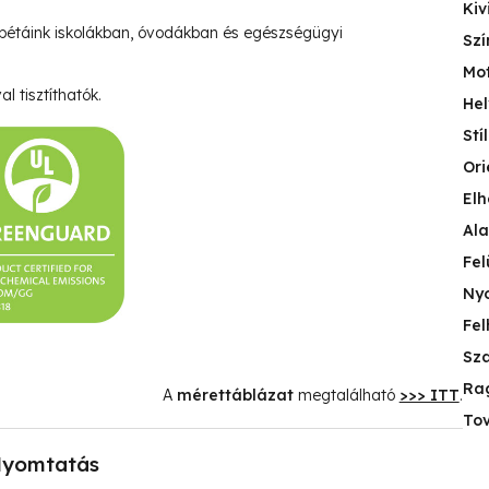
Kiv
pétáink iskolákban, óvodákban és egészségügyi
Szí
Mo
l tisztíthatók.
Hel
Stí
Ori
Elh
Ala
Fel
Nyo
Fel
Sza
Ra
A
mérettáblázat
megtalálható
>>> ITT
.
Tov
yomtatás