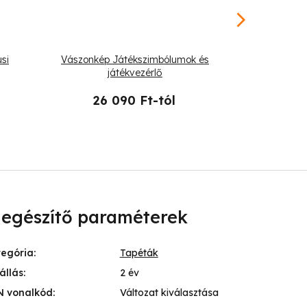
si
Vászonkép Játékszimbólumok és
Vász
játékvezérlő
26 090 Ft-tól
26 
iegészítő paraméterek
tegória
:
Tapéták
állás
:
2 év
N vonalkód
:
Változat kiválasztása