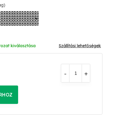
ág)
tozat kiválasztása
Szállítási lehetőségek
RHOZ