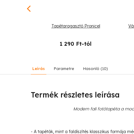
arkas hegyi
Tapétaragasztó Pronicel
Vá
l
-tól
1 290 Ft-tól
Leírás
Parametre
Hasonló (10)
Termék részletes leírása
Modern fali fotótapéta a mode
- A tapéták, mint a faldíszítés klasszikus formája m