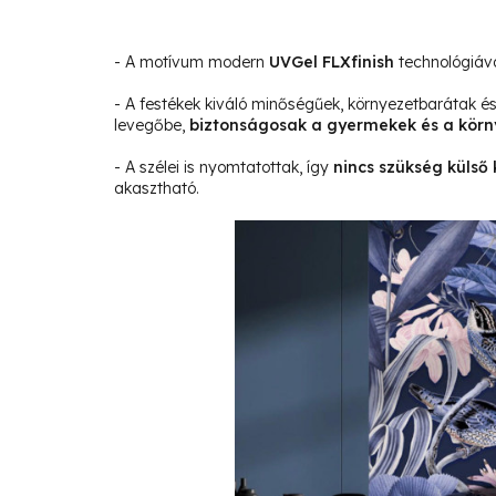
- A motívum modern
UVGel FLXfinish
technológiáva
- A festékek kiváló minőségűek, környezetbarátak 
levegőbe,
biztonságosak a gyermekek és a körn
- A szélei is nyomtatottak, így
nincs szükség külső 
akasztható.