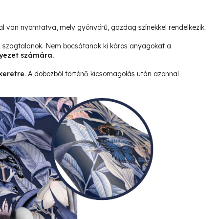
l van nyomtatva, mely gyönyörű, gazdag színekkel rendelkezik.
és szagtalanok. Nem bocsátanak ki káros anyagokat a
yezet számára.
keretre
. A dobozból történő kicsomagolás után azonnal