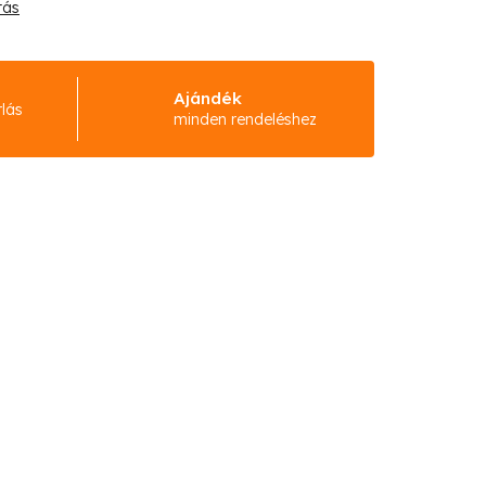
tás
Ajándék
rlás
minden rendeléshez