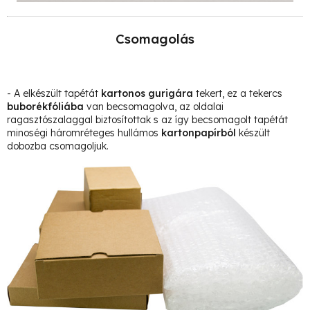
Csomagolás
- A elkészült tapétát
kartonos gurigára
tekert, ez a tekercs
buborékfóliába
van becsomagolva, az oldalai
ragasztószalaggal biztosítottak s az így becsomagolt tapétát
minoségi háromréteges hullámos
kartonpapírból
készült
dobozba csomagoljuk.