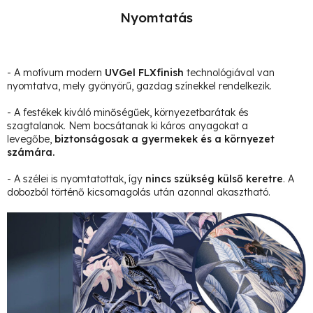
Nyomtatás
- A motívum modern
UVGel FLXfinish
technológiával van
nyomtatva, mely gyönyörű, gazdag színekkel rendelkezik.
- A festékek kiváló minőségűek, környezetbarátak és
szagtalanok. Nem bocsátanak ki káros anyagokat a
levegőbe,
biztonságosak a gyermekek és a környezet
számára.
- A szélei is nyomtatottak, így
nincs szükség külső keretre
. A
dobozból történő kicsomagolás után azonnal akasztható.