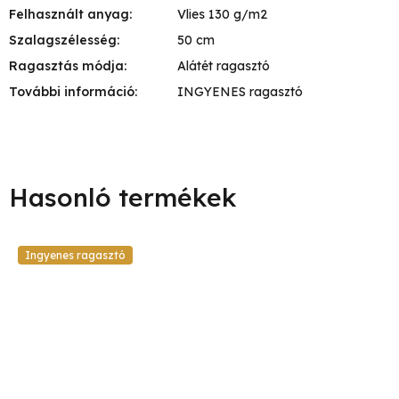
Felhasznált anyag
:
Vlies 130 g/m2
Szalagszélesség
:
50 cm
Ragasztás módja
:
Alátét ragasztó
További információ
:
INGYENES ragasztó
Ingyenes ragasztó