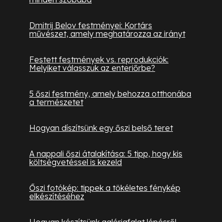
Dmitrij Belov festményei: Kortárs
művészet, amely meghatározza az irányt
Festett festmények vs. reprodukciók:
Melyiket válasszuk az enteriőrbe?
5 őszi festmény, amely behozza otthonába
a természetet
Hogyan díszítsünk egy őszi belső teret
A nappali őszi átalakítása: 5 tipp, hogy kis
költségvetéssel is kezeld
Őszi fotókép: tippek a tökéletes fénykép
elkészítéséhez