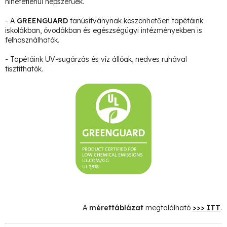
hihetetlenül népszerűek.
- A
GREENGUARD
tanúsítványnak köszönhetően tapétáink
iskolákban, óvodákban és egészségügyi intézményekben is
felhasználhatók.
- Tapétáink UV-sugárzás és víz állóak, nedves ruhával
tisztíthatók.
A
mérettáblázat
megtalálható
>>> ITT
.