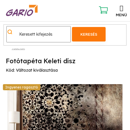
Ugrás
a
fő
KOSÁR
tartalomhoz
KERESÉS
Tapéták
Fotótapéta Keleti dísz
Kód:
Változat kiválasztása
Ingyenes ragasztó