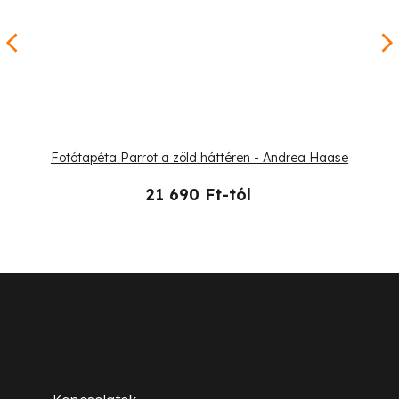
Fotótapéta Parrot a zöld háttéren - Andrea Haase
21 690 Ft-tól
L
á
b
Ügyfélszolgálat
l