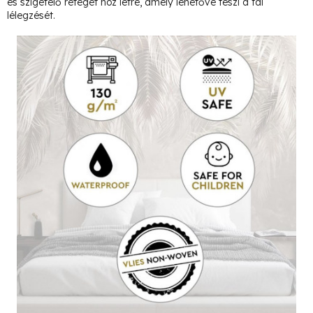
és szigetelő réteget hoz létre, amely lehetővé teszi a fal
lélegzését.