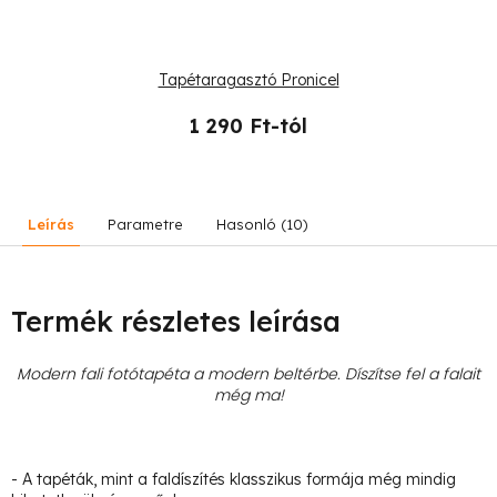
Tapétaragasztó Pronicel
1 290 Ft-tól
Leírás
Parametre
Hasonló (10)
Termék részletes leírása
Modern fali fotótapéta a modern beltérbe. Díszítse fel a falait
még ma!
- A tapéták, mint a faldíszítés klasszikus formája még mindig