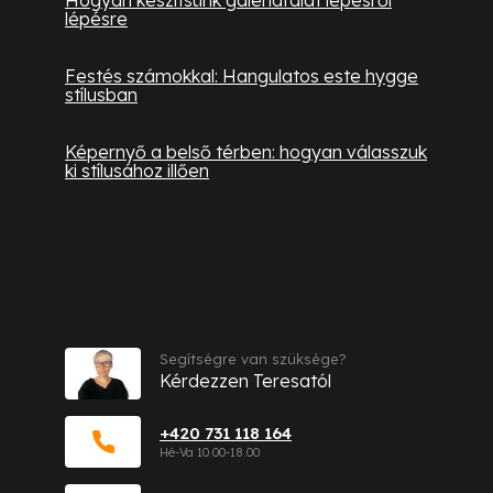
Hogyan készítsünk galériafalat lépésről
lépésre
Festés számokkal: Hangulatos este hygge
stílusban
Képernyő a belső térben: hogyan válasszuk
ki stílusához illően
Kapcsolat
Segítségre van szüksége?
Kérdezzen Teresatól
+420 731 118 164