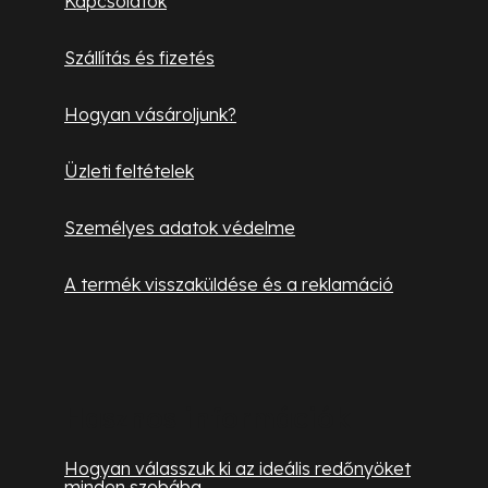
Kapcsolatok
é
Szállítás és fizetés
c
Hogyan vásároljunk?
Üzleti feltételek
Személyes adatok védelme
A termék visszaküldése és a reklamáció
Hasznos információk
Hogyan válasszuk ki az ideális redőnyöket
minden szobába