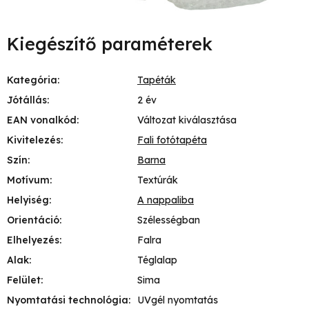
Kiegészítő paraméterek
Kategória
:
Tapéták
Jótállás
:
2 év
EAN vonalkód
:
Változat kiválasztása
Kivitelezés
:
Fali fotótapéta
Szín
:
Barna
Motívum
:
Textúrák
Helyiség
:
A nappaliba
Orientáció
:
Szélességban
Elhelyezés
:
Falra
Alak
:
Téglalap
Felület
:
Sima
Nyomtatási technológia
:
UVgél nyomtatás