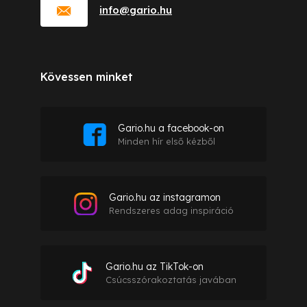
info
@
gario.hu
Kövessen minket
Gario.hu a facebook-on
Minden hír első kézből
Gario.hu az instagramon
Rendszeres adag inspiráció
Gario.hu az TikTok-on
Csúcsszórakoztatás javában