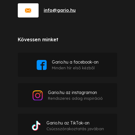
info
@
gario.hu
Kövessen minket
Gario.hu a facebook-on
Minden hír első kézből
Gario.hu az instagramon
Rendszeres adag inspiráció
Gario.hu az TikTok-on
Csúcsszórakoztatás javában