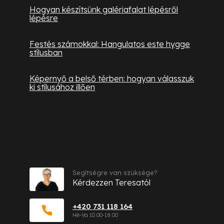
Hogyan készítsünk galériafalat lépésről
lépésre
Festés számokkal: Hangulatos este hygge
stílusban
Képernyő a belső térben: hogyan válasszuk
ki stílusához illően
Kapcsolat
Segítségre van szüksége?
Kérdezzen Teresatól
+420 731 118 164