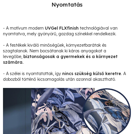
Nyomtatás
- A motívum modern
UVGel FLXfinish
technológiával van
nyomtatva, mely gyönyörű, gazdag színekkel rendelkezik.
- A festékek kiváló minőségűek, környezetbarátak és
szagtalanok. Nem bocsátanak ki káros anyagokat a
levegőbe,
biztonságosak a gyermekek és a környezet
számára.
- A szélei is nyomtatottak, így
nincs szükség külső keretre
. A
dobozból történő kicsomagolás után azonnal akasztható.