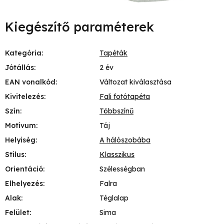
Kiegészítő paraméterek
Kategória
:
Tapéták
Jótállás
:
2 év
EAN vonalkód
:
Változat kiválasztása
Kivitelezés
:
Fali fotótapéta
Szín
:
Többszínű
Motívum
:
Táj
Helyiség
:
A hálószobába
Stílus
:
Klasszikus
Orientáció
:
Szélességban
Elhelyezés
:
Falra
Alak
:
Téglalap
Felület
:
Sima