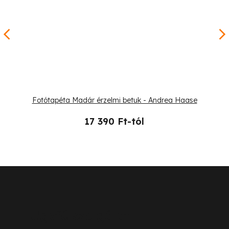
Fotótapéta Madár érzelmi betuk - Andrea Haase
17 390 Ft-tól
L
á
b
Ügyfélszolgálat