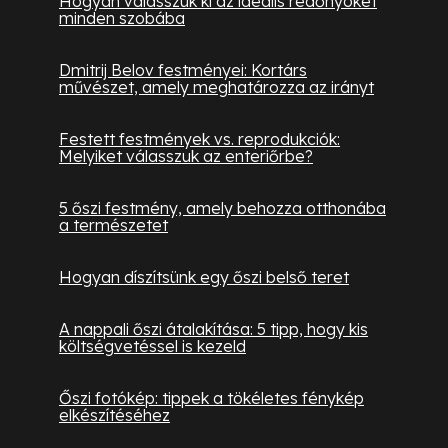
Hogyan válasszuk ki az ideális redőnyöket
minden szobába
Dmitrij Belov festményei: Kortárs
művészet, amely meghatározza az irányt
Festett festmények vs. reprodukciók:
Melyiket válasszuk az enteriőrbe?
5 őszi festmény, amely behozza otthonába
a természetet
Hogyan díszítsünk egy őszi belső teret
A nappali őszi átalakítása: 5 tipp, hogy kis
költségvetéssel is kezeld
Őszi fotókép: tippek a tökéletes fénykép
elkészítéséhez