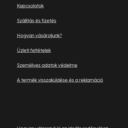
l
Kapcsolatok
é
Szállítás és fizetés
c
Hogyan vásároljunk?
Üzleti feltételek
Személyes adatok védelme
A termék visszaküldése és a reklamáció
Hasznos információk