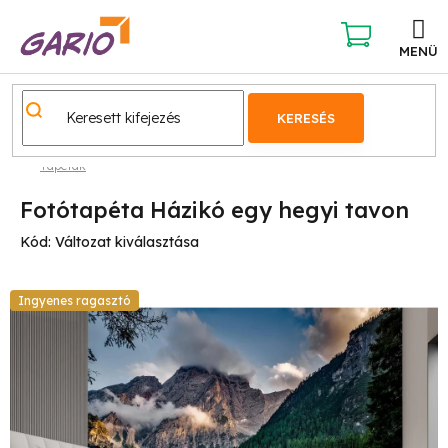
Ugrás
a
fő
KOSÁR
tartalomhoz
KERESÉS
Tapéták
Fotótapéta Házikó egy hegyi tavon
Kód:
Változat kiválasztása
Ingyenes ragasztó