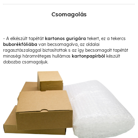
Csomagolás
- A elkészült tapétát
kartonos gurigára
tekert, ez a tekercs
buborékfóliába
van becsomagolva, az oldalai
ragasztószalaggal biztosítottak s az így becsomagolt tapétát
minoségi háromréteges hullámos
kartonpapírból
készült
dobozba csomagoljuk.