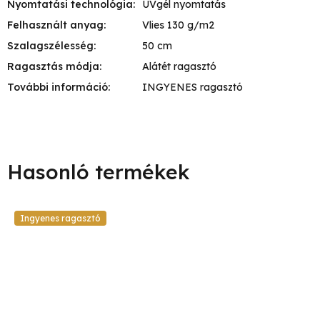
Nyomtatási technológia
:
UVgél nyomtatás
Felhasznált anyag
:
Vlies 130 g/m2
Szalagszélesség
:
50 cm
Ragasztás módja
:
Alátét ragasztó
További információ
:
INGYENES ragasztó
Ingyenes ragasztó