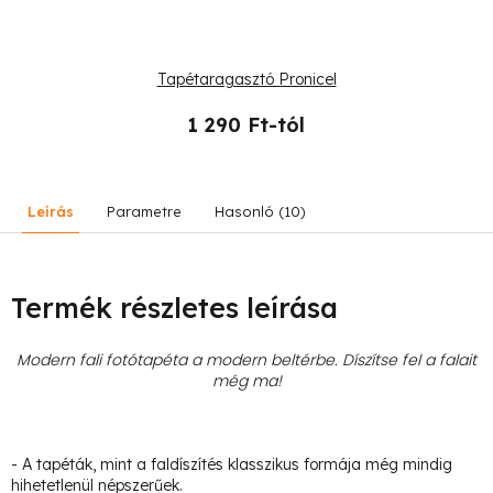
Tapétaragasztó Pronicel
1 290 Ft-tól
Leírás
Parametre
Hasonló (10)
Termék részletes leírása
Modern fali fotótapéta a modern beltérbe. Díszítse fel a falait
még ma!
- A tapéták, mint a faldíszítés klasszikus formája még mindig
hihetetlenül népszerűek.