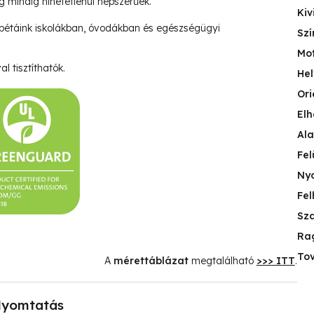
ég mindig hihetetlenül népszerűek.
Kiv
pétáink iskolákban, óvodákban és egészségügyi
Szí
Mo
l tisztíthatók.
Hel
Ori
Elh
Ala
Fel
Nyo
Fel
Sza
Ra
Tov
A
mérettáblázat
megtalálható
>>> ITT
.
yomtatás