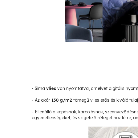
- Sima
vlies
van nyomtatva, amelyet digitális nyom
- Az akár
130 g/m2
tömegű vlies erős és kiváló tula
- Ellenálló a kopásnak, karcolásnak, szennyeződésne
egyenetlenségeket, és szigetelő réteget hoz létre, am