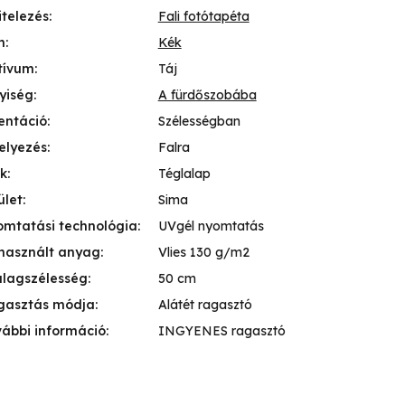
itelezés
:
Fali fotótapéta
n
:
Kék
tívum
:
Táj
yiség
:
A fürdőszobába
entáció
:
Szélességban
elyezés
:
Falra
k
:
Téglalap
ület
:
Sima
mtatási technológia
:
UVgél nyomtatás
használt anyag
:
Vlies 130 g/m2
lagszélesség
:
50 cm
gasztás módja
:
Alátét ragasztó
ábbi információ
:
INGYENES ragasztó