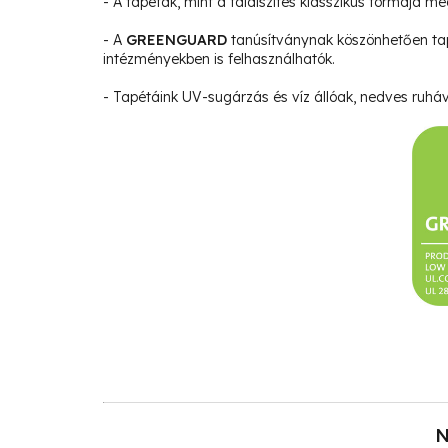
- A tapéták, mint a faldíszítés klasszikus formája m
- A
GREENGUARD
tanúsítványnak köszönhetően ta
intézményekben is felhasználhatók.
- Tapétáink UV-sugárzás és víz állóak, nedves ruháva
N