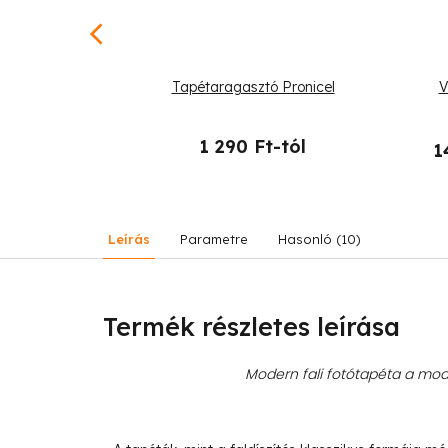
-tól
–25 %
ll a játékra
Tapétaragasztó Pronicel
V
1 290 Ft-tól
1
26 090 Ft
Leírás
Parametre
Hasonló (10)
Termék részletes leírása
Modern fali fotótapéta a mode