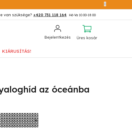
+420 731 118 164
KOSÁR
Bejelentkezés
Üres kosár
KIÁRUSÍTÁS!
yaloghíd az óceánba