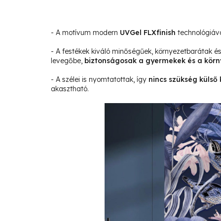
- A motívum modern
UVGel FLXfinish
technológiáva
- A festékek kiváló minőségűek, környezetbarátak 
levegőbe,
biztonságosak a gyermekek és a körn
- A szélei is nyomtatottak, így
nincs szükség külső 
akasztható.