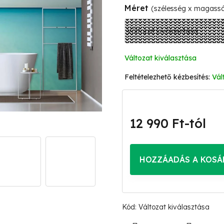
Méret
(szélesség x magass
Változat kiválasztása
Vál
12 990 Ft
-tól
Egységár:
HOZZÁADÁS A KOSÁ
Kód:
Változat kiválasztása