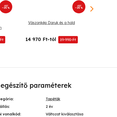
-tól
-tól
–25 %
–25 %
Vászonkép Daruk és a hold
Kerek v
n
na
14 970 Ft-tól
19 540 
Ft
19 990 Ft
iegészítő paraméterek
tegória
:
Tapéták
állás
:
2 év
N vonalkód
:
Változat kiválasztása