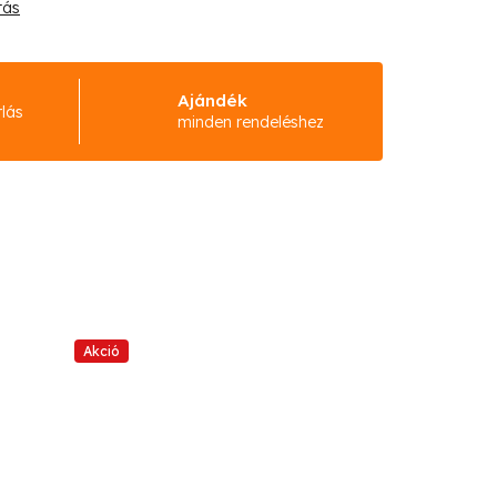
tás
Ajándék
rlás
minden rendeléshez
Akció
Akció