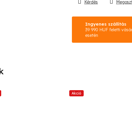
Kérdés
Megosz
Ingyenes szállítás
39 990 HUF feletti vásá
esetén
Akció