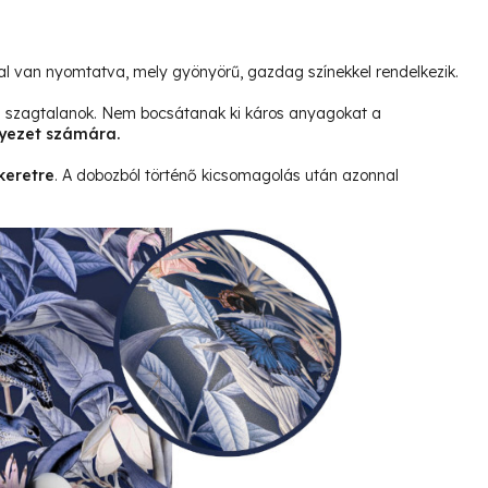
l van nyomtatva, mely gyönyörű, gazdag színekkel rendelkezik.
és szagtalanok. Nem bocsátanak ki káros anyagokat a
yezet számára.
keretre
. A dobozból történő kicsomagolás után azonnal