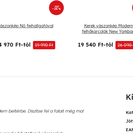
-tól
–25 %
ászonkép Nő fejhallgatóval
Kerek vászonkép Modern
felhõkarcolók New Yorkba
4 970 Ft-tól
19 540 Ft-tól
19 990 Ft
26 090 
K
rn beltérbe. Díszítse fel a falait még ma!
Ka
Jót
EA