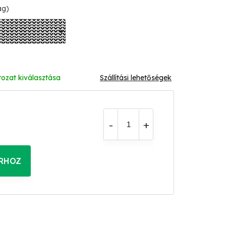
ág)
tozat kiválasztása
Szállítási lehetőségek
RHOZ