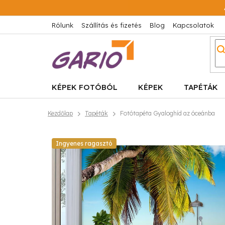
Ugrás
a
fő
Rólunk
Szállítás és fizetés
Blog
Kapcsolatok
tartalomhoz
KÉPEK FOTÓBÓL
KÉPEK
TAPÉTÁK
Kezdőlap
Tapéták
Fotótapéta Gyaloghíd az óceánba
Ingyenes ragasztó