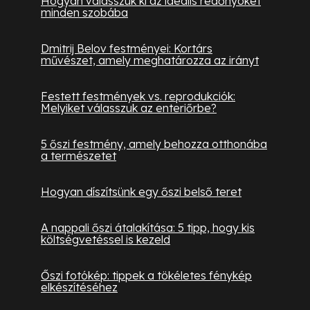
Hogyan válasszuk ki az ideális redőnyöket
minden szobába
Dmitrij Belov festményei: Kortárs
művészet, amely meghatározza az irányt
Festett festmények vs. reprodukciók:
Melyiket válasszuk az enteriőrbe?
5 őszi festmény, amely behozza otthonába
a természetet
Hogyan díszítsünk egy őszi belső teret
A nappali őszi átalakítása: 5 tipp, hogy kis
költségvetéssel is kezeld
Őszi fotókép: tippek a tökéletes fénykép
elkészítéséhez