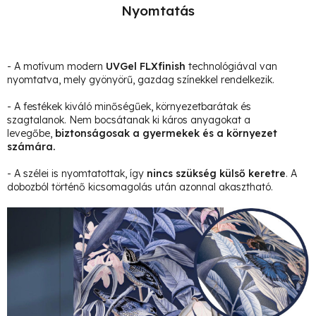
Nyomtatás
- A motívum modern
UVGel FLXfinish
technológiával van
nyomtatva, mely gyönyörű, gazdag színekkel rendelkezik.
- A festékek kiváló minőségűek, környezetbarátak és
szagtalanok. Nem bocsátanak ki káros anyagokat a
levegőbe,
biztonságosak a gyermekek és a környezet
számára.
- A szélei is nyomtatottak, így
nincs szükség külső keretre
. A
dobozból történő kicsomagolás után azonnal akasztható.