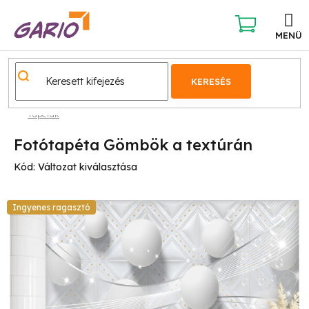
Ugrás
a
fő
KOSÁR
tartalomhoz
KERESÉS
Tapéták
Fotótapéta Gömbök a textúrán
Kód:
Változat kiválasztása
Ingyenes ragasztó