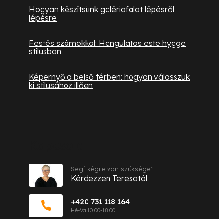
Hogyan készítsünk galériafalat lépésről
lépésre
Festés számokkal: Hangulatos este hygge
stílusban
Képernyő a belső térben: hogyan válasszuk
ki stílusához illően
Kapcsolat
Segítségre van szüksége?
Kérdezzen Teresatól
+420 731 118 164