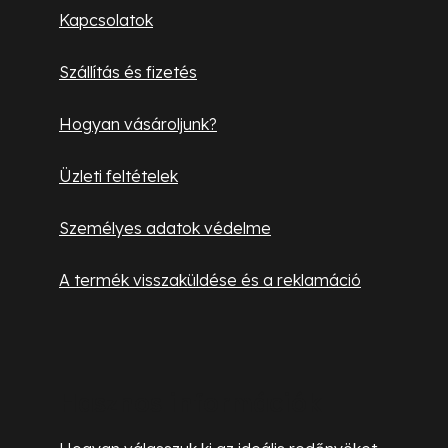
l
Kapcsolatok
é
Szállítás és fizetés
c
Hogyan vásároljunk?
Üzleti feltételek
Személyes adatok védelme
A termék visszaküldése és a reklamáció
Hasznos információk