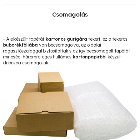
Csomagolás
- A elkészült tapétát
kartonos gurigára
tekert, ez a tekercs
buborékfóliába
van becsomagolva, az oldalai
ragasztószalaggal biztosítottak s az így becsomagolt tapétát
minoségi háromréteges hullámos
kartonpapírból
készült
dobozba csomagoljuk.