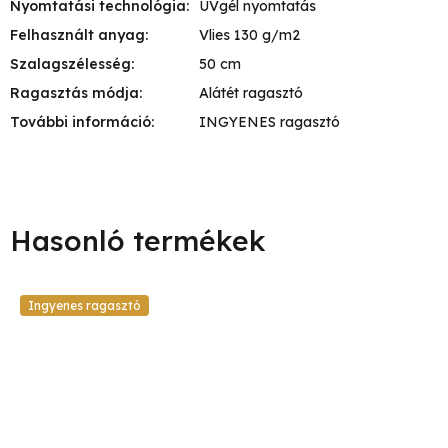
Nyomtatási technológia
:
UVgél nyomtatás
Felhasznált anyag
:
Vlies 130 g/m2
Szalagszélesség
:
50 cm
Ragasztás módja
:
Alátét ragasztó
További információ
:
INGYENES ragasztó
Ingyenes ragasztó