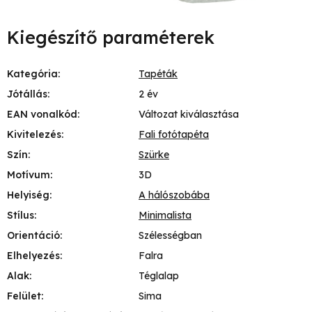
Kiegészítő paraméterek
Kategória
:
Tapéták
Jótállás
:
2 év
EAN vonalkód
:
Változat kiválasztása
Kivitelezés
:
Fali fotótapéta
Szín
:
Szürke
Motívum
:
3D
Helyiség
:
A hálószobába
Stílus
:
Minimalista
Orientáció
:
Szélességban
Elhelyezés
:
Falra
Alak
:
Téglalap
Felület
:
Sima