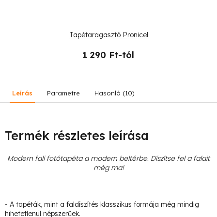
Tapétaragasztó Pronicel
1 290 Ft-tól
Leírás
Parametre
Hasonló (10)
Termék részletes leírása
Modern fali fotótapéta a modern beltérbe. Díszítse fel a falait
még ma!
- A tapéták, mint a faldíszítés klasszikus formája még mindig
hihetetlenül népszerűek.