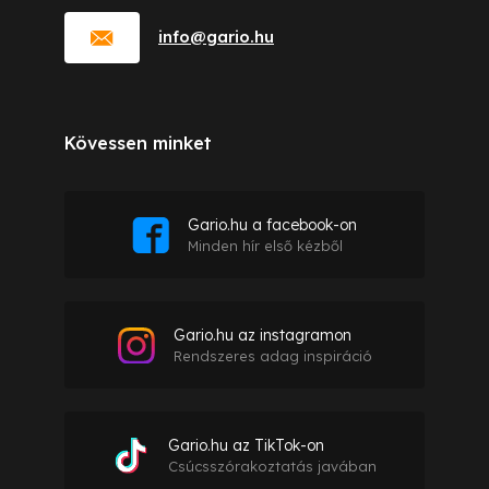
info
@
gario.hu
Kövessen minket
Gario.hu a facebook-on
Minden hír első kézből
Gario.hu az instagramon
Rendszeres adag inspiráció
Gario.hu az TikTok-on
Csúcsszórakoztatás javában