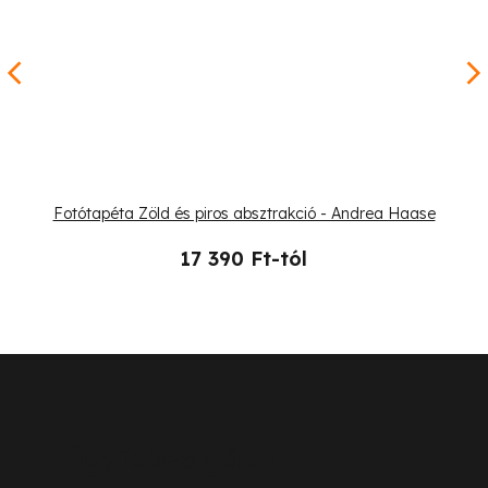
Fotótapéta Zöld és piros absztrakció - Andrea Haase
17 390 Ft-tól
L
á
b
Ügyfélszolgálat