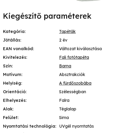
Kiegészítő paraméterek
Kategória
:
Tapéták
Jótállás
:
2 év
EAN vonalkód
:
Változat kiválasztása
Kivitelezés
:
Fali fotótapéta
Szín
:
Barna
Motívum
:
Absztrakciók
Helyiség
:
A fürdőszobába
Orientáció
:
Szélességban
Elhelyezés
:
Falra
Alak
:
Téglalap
Felület
:
Sima
Nyomtatási technológia
:
UVgél nyomtatás