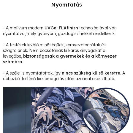
Nyomtatás
- A motívum modern
UVGel FLXfinish
technológiával van
nyomtatva, mely gyönyörű, gazdag színekkel rendelkezik.
- A festékek kiváló minőségűek, környezetbarátak és
szagtalanok. Nem bocsátanak ki káros anyagokat a
levegőbe,
biztonságosak a gyermekek és a környezet
számára.
- A szélei is nyomtatottak, így
nincs szükség külső keretre
. A
dobozból történő kicsomagolás után azonnal akasztható.