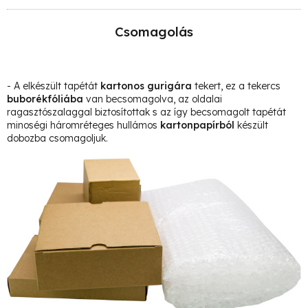
Csomagolás
- A elkészült tapétát
kartonos gurigára
tekert, ez a tekercs
buborékfóliába
van becsomagolva, az oldalai
ragasztószalaggal biztosítottak s az így becsomagolt tapétát
minoségi háromréteges hullámos
kartonpapírból
készült
dobozba csomagoljuk.