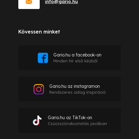
info
@
gario.hu
Kövessen minket
Gario.hu a facebook-on
Minden hír első kézből
Gario.hu az instagramon
Rendszeres adag inspiráció
Gario.hu az TikTok-on
Csúcsszórakoztatás javában