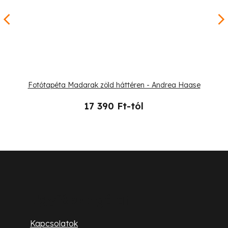
Fotótapéta Madarak zöld háttéren - Andrea Haase
17 390 Ft-tól
L
á
b
Ügyfélszolgálat
l
Kapcsolatok