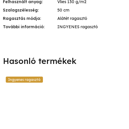
Felhasznált anyag
:
Vlies 130 g/m2
Szalagszélesség
:
50 cm
Ragasztás módja
:
Alátét ragasztó
További információ
:
INGYENES ragasztó
Ingyenes ragasztó