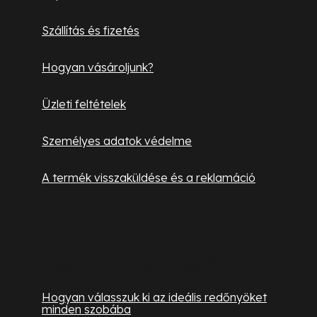
é
Szállítás és fizetés
c
Hogyan vásároljunk?
Üzleti feltételek
Személyes adatok védelme
A termék visszaküldése és a reklamáció
Hasznos információk
Hogyan válasszuk ki az ideális redőnyöket
minden szobába