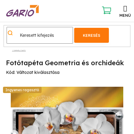
Ugrás
a
fő
KOSÁR
tartalomhoz
KERESÉS
Tapéták
Fotótapéta Geometria és orchideák
Kód:
Változat kiválasztása
Ingyenes ragasztó