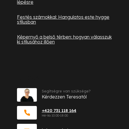
lépésre
Festés számokkal: Hangulatos este hygge
stílusban
Képernyő a belső térben: hogyan válasszuk
ki stílusához illően
Kapcsolat
Segítségre van szüksége?
Kérdezzen Teresatól
+420 731 118 164