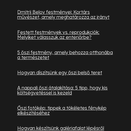
Dmitrij Belov festményei: Kortárs
művészet, amely meghatározza az irányt
Festett festmények vs. reprodukciók:
Melyiket válasszuk az enteriőrbe?
5 őszi festmény, amely behozza otthonába
a természetet
Hogyan díszítsünk egy őszi belső teret
A nappali őszi átalakítása: 5 tipp, hogy kis
költségvetéssel is kezeld
Őszi fotókép: tippek a tökéletes fénykép
elkészítéséhez
Hogyan készítsünk galériafalat lépésről