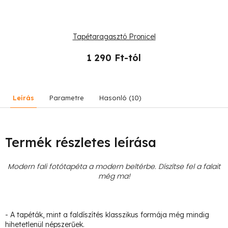
Tapétaragasztó Pronicel
1 290 Ft-tól
Leírás
Parametre
Hasonló (10)
Termék részletes leírása
Modern fali fotótapéta a modern beltérbe. Díszítse fel a falait
még ma!
- A tapéták, mint a faldíszítés klasszikus formája még mindig
hihetetlenül népszerűek.