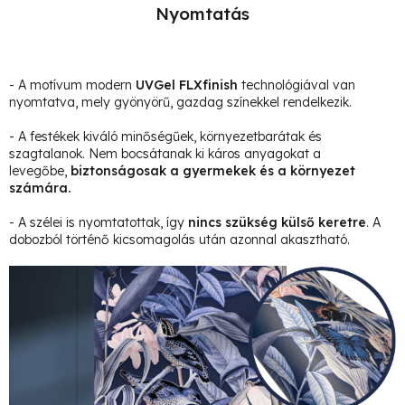
Nyomtatás
- A motívum modern
UVGel FLXfinish
technológiával van
nyomtatva, mely gyönyörű, gazdag színekkel rendelkezik.
- A festékek kiváló minőségűek, környezetbarátak és
szagtalanok. Nem bocsátanak ki káros anyagokat a
levegőbe,
biztonságosak a gyermekek és a környezet
számára.
- A szélei is nyomtatottak, így
nincs szükség külső keretre
. A
dobozból történő kicsomagolás után azonnal akasztható.