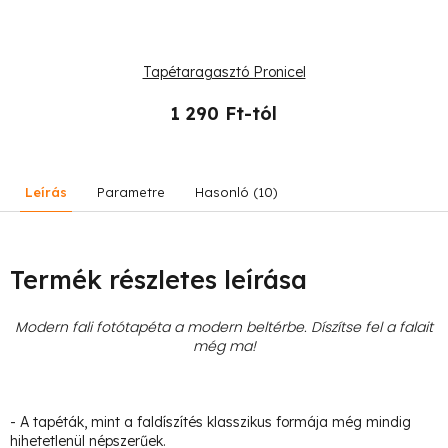
Tapétaragasztó Pronicel
1 290 Ft-tól
Leírás
Parametre
Hasonló (10)
Termék részletes leírása
Modern fali fotótapéta a modern beltérbe. Díszítse fel a falait
még ma!
- A tapéták, mint a faldíszítés klasszikus formája még mindig
hihetetlenül népszerűek.