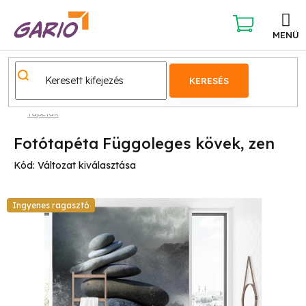
Ugrás
a
fő
KOSÁR
tartalomhoz
KERESÉS
Tapéták
Fotótapéta Függoleges kövek, zen
Kód:
Változat kiválasztása
Ingyenes ragasztó