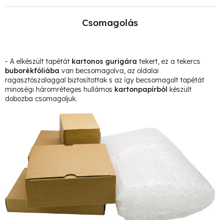
Csomagolás
- A elkészült tapétát
kartonos gurigára
tekert, ez a tekercs
buborékfóliába
van becsomagolva, az oldalai
ragasztószalaggal biztosítottak s az így becsomagolt tapétát
minoségi háromréteges hullámos
kartonpapírból
készült
dobozba csomagoljuk.