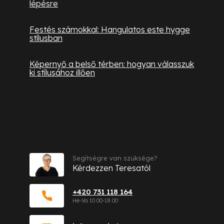
lépésre
Festés számokkal: Hangulatos este hygge
stílusban
Képernyő a belső térben: hogyan válasszuk
ki stílusához illően
Kapcsolat
Segítségre van szüksége?
Kérdezzen Teresatól
+420 731 118 164