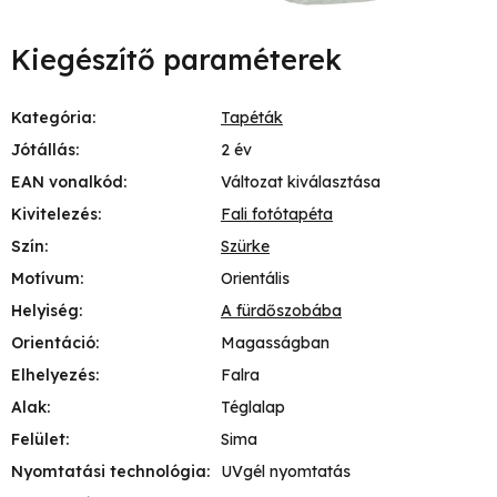
Kiegészítő paraméterek
Kategória
:
Tapéták
Jótállás
:
2 év
EAN vonalkód
:
Változat kiválasztása
Kivitelezés
:
Fali fotótapéta
Szín
:
Szürke
Motívum
:
Orientális
Helyiség
:
A fürdőszobába
Orientáció
:
Magasságban
Elhelyezés
:
Falra
Alak
:
Téglalap
Felület
:
Sima
Nyomtatási technológia
:
UVgél nyomtatás