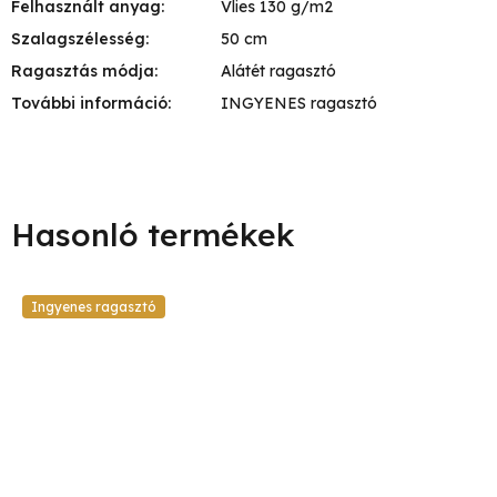
Felhasznált anyag
:
Vlies 130 g/m2
Szalagszélesség
:
50 cm
Ragasztás módja
:
Alátét ragasztó
További információ
:
INGYENES ragasztó
Ingyenes ragasztó