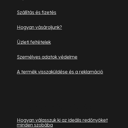
é
Szállítás és fizetés
c
Hogyan vásároljunk?
Üzleti feltételek
Személyes adatok védelme
A termék visszaküldése és a reklamáció
Hasznos információk
Hogyan válasszuk ki az ideális redőnyöket
minden szobába