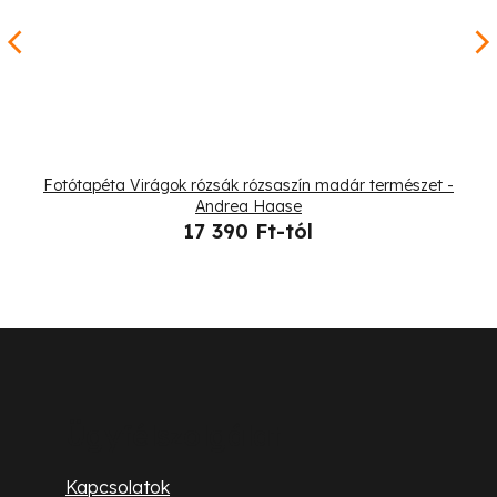
Fotótapéta Virágok rózsák rózsaszín madár természet -
Andrea Haase
17 390 Ft-tól
L
á
b
Ügyfélszolgálat
l
Kapcsolatok