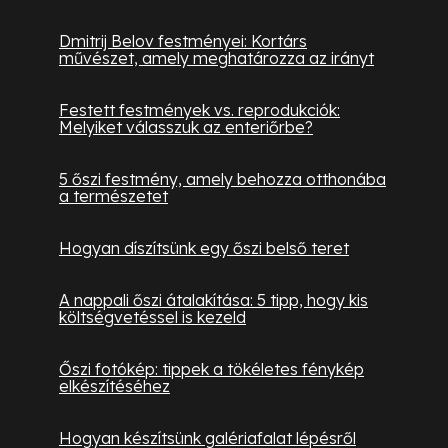
Dmitrij Belov festményei: Kortárs
művészet, amely meghatározza az irányt
Festett festmények vs. reprodukciók:
Melyiket válasszuk az enteriőrbe?
5 őszi festmény, amely behozza otthonába
a természetet
Hogyan díszítsünk egy őszi belső teret
A nappali őszi átalakítása: 5 tipp, hogy kis
költségvetéssel is kezeld
Őszi fotókép: tippek a tökéletes fénykép
elkészítéséhez
Hogyan készítsünk galériafalat lépésről