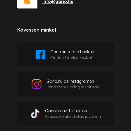
info
@
gario.hu
Kövessen minket
Gario.hu a facebook-on
Minden hír első kézből
Gario.hu az instagramon
Rendszeres adag inspiráció
Gario.hu az TikTok-on
Csúcsszórakoztatás javában