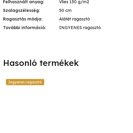
Felhasznált anyag
:
Vlies 130 g/m2
Szalagszélesség
:
50 cm
Ragasztás módja
:
Alátét ragasztó
További információ
:
INGYENES ragasztó
Ingyenes ragasztó