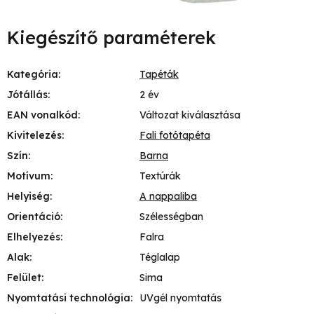
Kiegészítő paraméterek
Kategória
:
Tapéták
Jótállás
:
2 év
EAN vonalkód
:
Változat kiválasztása
Kivitelezés
:
Fali fotótapéta
Szín
:
Barna
Motívum
:
Textúrák
Helyiség
:
A nappaliba
Orientáció
:
Szélességban
Elhelyezés
:
Falra
Alak
:
Téglalap
Felület
:
Sima
Nyomtatási technológia
:
UVgél nyomtatás