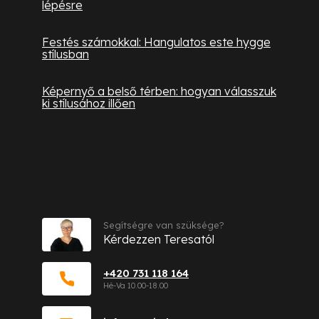
lépésre
Festés számokkal: Hangulatos este hygge
stílusban
Képernyő a belső térben: hogyan válasszuk
ki stílusához illően
Kapcsolat
Segítségre van szüksége?
Kérdezzen Teresatól
+420 731 118 164