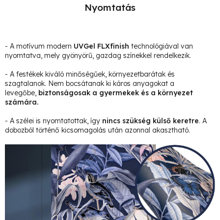
Nyomtatás
- A motívum modern
UVGel FLXfinish
technológiával van
nyomtatva, mely gyönyörű, gazdag színekkel rendelkezik.
- A festékek kiváló minőségűek, környezetbarátak és
szagtalanok. Nem bocsátanak ki káros anyagokat a
levegőbe,
biztonságosak a gyermekek és a környezet
számára.
- A szélei is nyomtatottak, így
nincs szükség külső keretre
. A
dobozból történő kicsomagolás után azonnal akasztható.