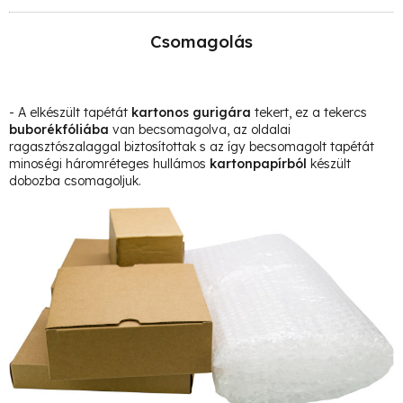
Csomagolás
- A elkészült tapétát
kartonos gurigára
tekert, ez a tekercs
buborékfóliába
van becsomagolva, az oldalai
ragasztószalaggal biztosítottak s az így becsomagolt tapétát
minoségi háromréteges hullámos
kartonpapírból
készült
dobozba csomagoljuk.