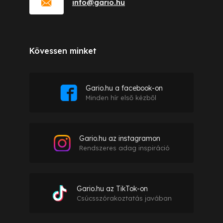
info
@
gario.hu
Kövessen minket
Gario.hu a facebook-on
Minden hír első kézből
Gario.hu az instagramon
Rendszeres adag inspiráció
Gario.hu az TikTok-on
Csúcsszórakoztatás javában