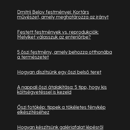
Dmitrij Belov festményei: Kortárs
művészet, amely meghatározza az irányt
Festett festmények vs. reprodukciók:
Melyiket válasszuk az enteriőrbe?
5 őszi festmény, amely behozza otthonába
a természetet
Hogyan díszítsünk egy őszi belső teret
A nappali őszi átalakítása: 5 tipp, hogy kis
költségvetéssel is kezeld
Őszi fotókép: tippek a tökéletes fénykép
elkészítéséhez
Hogyan készítsünk galériafalat lépésről