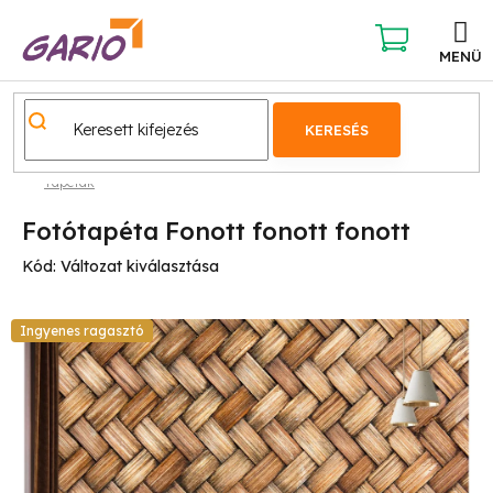
Ugrás
a
fő
KOSÁR
tartalomhoz
KERESÉS
Tapéták
Fotótapéta Fonott fonott fonott
Kód:
Változat kiválasztása
Ingyenes ragasztó