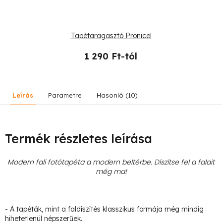
Tapétaragasztó Pronicel
1 290 Ft-tól
Leírás
Parametre
Hasonló (10)
Termék részletes leírása
Modern fali fotótapéta a modern beltérbe. Díszítse fel a falait
még ma!
- A tapéták, mint a faldíszítés klasszikus formája még mindig
hihetetlenül népszerűek.