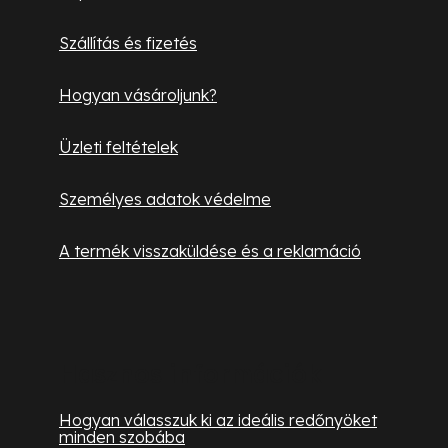
é
Szállítás és fizetés
c
Hogyan vásároljunk?
Üzleti feltételek
Személyes adatok védelme
A termék visszaküldése és a reklamáció
Hasznos információk
Hogyan válasszuk ki az ideális redőnyöket
minden szobába