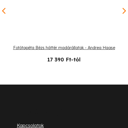
Fotótapéta Bézs háttér madárállatok - Andrea Haase
17 390 Ft-tól
L
á
b
Ügyfélszolgálat
l
Kapcsolatok