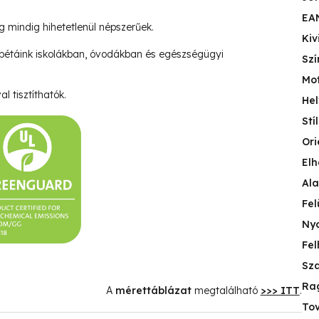
EA
ég mindig hihetetlenül népszerűek.
Kiv
pétáink iskolákban, óvodákban és egészségügyi
Szí
Mo
l tisztíthatók.
Hel
Stí
Ori
Elh
Ala
Fel
Nyo
Fel
Sza
Ra
A
mérettáblázat
megtalálható
>>> ITT
.
Tov