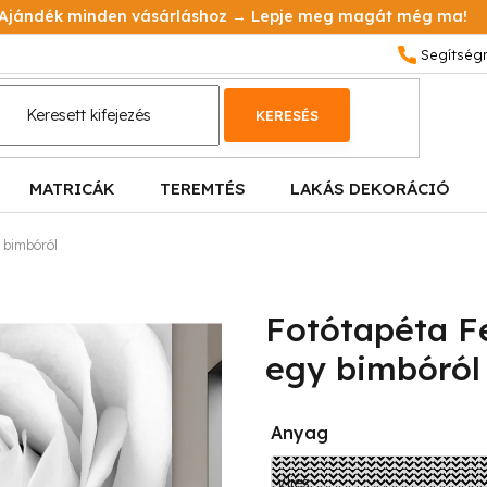
Ajándék minden vásárláshoz → Lepje meg magát még ma!
KERESÉS
MATRICÁK
TEREMTÉS
LAKÁS DEKORÁCIÓ
y bimbóról
Fotótapéta Fe
egy bimbóról
Anyag