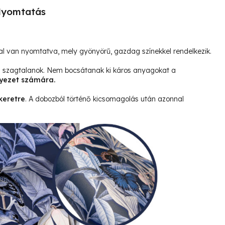
yomtatás
l van nyomtatva, mely gyönyörű, gazdag színekkel rendelkezik.
és szagtalanok. Nem bocsátanak ki káros anyagokat a
yezet számára.
keretre
. A dobozból történő kicsomagolás után azonnal