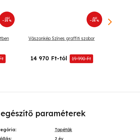
-tól
-tól
–25 %
–25 %
tben
Vászonkép Színes graffiti szobor
Vászo
14 970 Ft-tól
19 540 
Ft
19 990 Ft
iegészítő paraméterek
tegória
:
Tapéták
állás
:
2 év