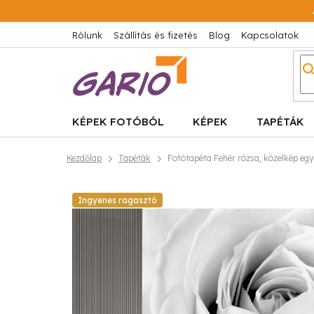
Ugrás
a
fő
Rólunk
Szállítás és fizetés
Blog
Kapcsolatok
tartalomhoz
KÉPEK FOTÓBÓL
KÉPEK
TAPÉTÁK
Kezdőlap
Tapéták
Fotótapéta Fehér rózsa, közelkép eg
Ingyenes ragasztó