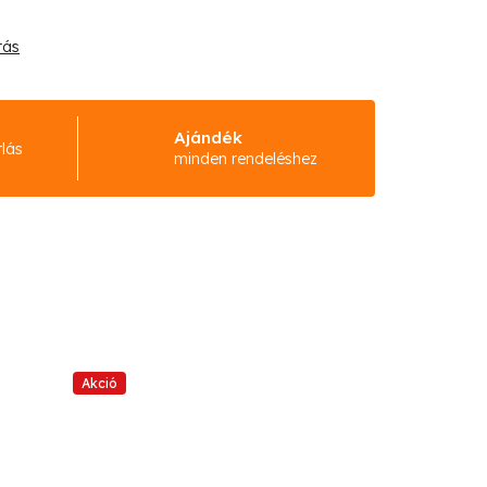
tás
Ajándék
rlás
minden rendeléshez
Akció
Akció