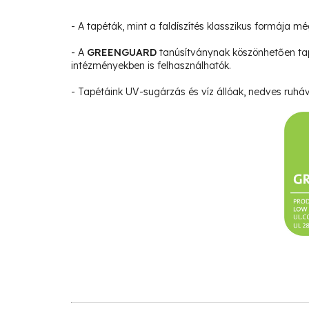
- A tapéták, mint a faldíszítés klasszikus formája m
- A
GREENGUARD
tanúsítványnak köszönhetően ta
intézményekben is felhasználhatók.
- Tapétáink UV-sugárzás és víz állóak, nedves ruháva