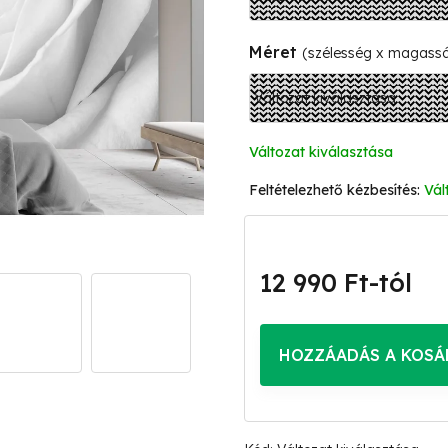
Méret
(szélesség x magass
Változat kiválasztása
Vál
12 990 Ft
-tól
Egységár:
HOZZÁADÁS A KOSÁ