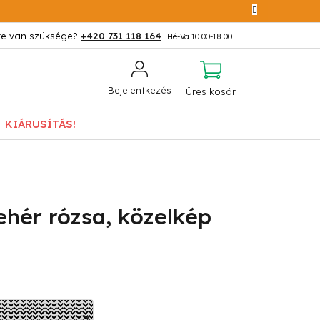
+420 731 118 164
KOSÁR
Bejelentkezés
Üres kosár
KIÁRUSÍTÁS!
hér rózsa, közelkép