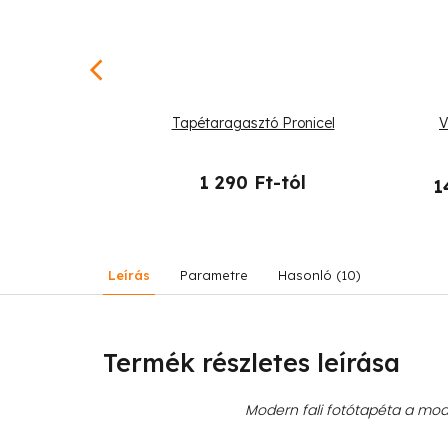
-tól
–25 %
lán színű
Tapétaragasztó Pronicel
V
1 290 Ft-tól
1
19 990 Ft
Leírás
Parametre
Hasonló (10)
Termék részletes leírása
Modern fali fotótapéta a mode