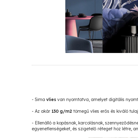
- Sima
vlies
van nyomtatva, amelyet digitális nyom
- Az akár
130 g/m2
tömegű vlies erős és kiváló tula
- Ellenálló a kopásnak, karcolásnak, szennyeződésne
egyenetlenségeket, és szigetelő réteget hoz létre, am