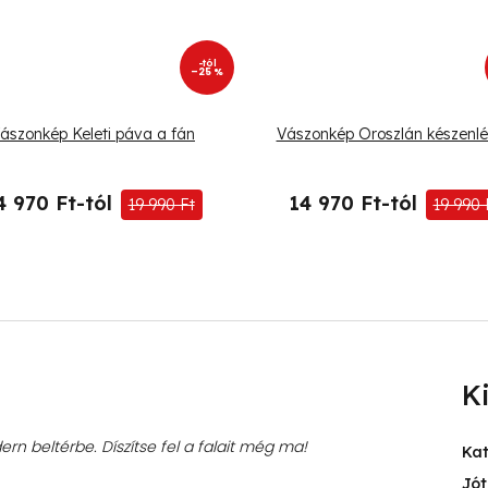
-tól
–25 %
ászonkép Keleti páva a fán
Vászonkép Oroszlán készenlé
4 970 Ft-tól
14 970 Ft-tól
19 990 Ft
19 990 
K
rn beltérbe. Díszítse fel a falait még ma!
Ka
Jót