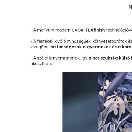
N
- A motívum modern
UVGel FLXfinish
technológiáva
- A festékek kiváló minőségűek, környezetbarátak 
levegőbe,
biztonságosak a gyermekek és a körn
- A szélei is nyomtatottak, így
nincs szükség külső 
akasztható.