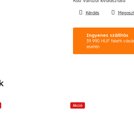
Kód:
Változat kiválasztása
Kérdés
Megosz
Ingyenes szállítás
39 990 HUF feletti vásá
esetén
Akció