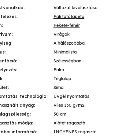
N vonalkód
:
Változat kiválasztása
itelezés
:
Fali fotótapéta
n
:
Fekete-fehér
tívum
:
Virágok
yiség
:
A hálószobába
lus
:
Minimalista
entáció
:
Szélességban
elyezés
:
Falra
k
:
Téglalap
ület
:
Sima
mtatási technológia
:
UVgél nyomtatás
használt anyag
:
Vlies 130 g/m2
lagszélesség
:
50 cm
gasztás módja
:
Alátét ragasztó
ábbi információ
:
INGYENES ragasztó