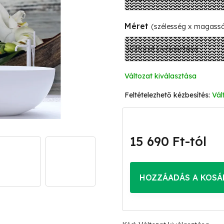
Méret
(szélesség x magass
Változat kiválasztása
Vál
15 690 Ft
-tól
Egységár:
HOZZÁADÁS A KOSÁ