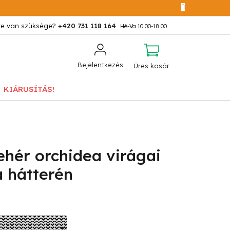
+420 731 118 164
KOSÁR
Bejelentkezés
Üres kosár
KIÁRUSÍTÁS!
hér orchidea virágai
a hátterén