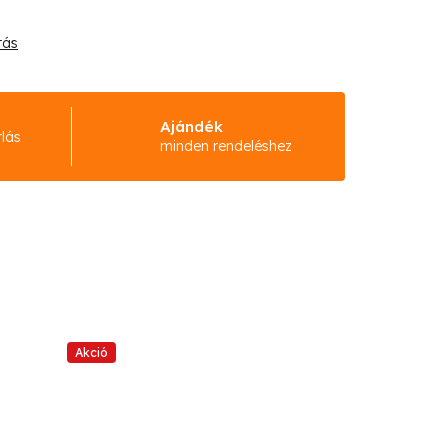
tás
Ajándék
rlás
minden rendeléshez
Akció
Akció