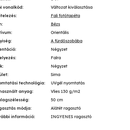
N vonalkód
:
Változat kiválasztása
itelezés
:
Fali fotótapéta
n
:
Bézs
tívum
:
Orientális
yiség
:
A fürdőszobába
entáció
:
Négyzet
elyezés
:
Falra
k
:
Négyzet
ület
:
Sima
mtatási technológia
:
UVgél nyomtatás
használt anyag
:
Vlies 130 g/m2
lagszélesség
:
50 cm
gasztás módja
:
Alátét ragasztó
ábbi információ
:
INGYENES ragasztó