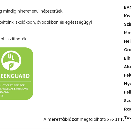
EA
ég mindig hihetetlenül népszerűek.
Kiv
pétáink iskolákban, óvodákban és egészségügyi
Szí
Mo
l tisztíthatók.
Hel
Ori
Elh
Ala
Fel
Nyo
Fel
Sza
Ra
Tov
A
mérettáblázat
megtalálható
>>> ITT
.