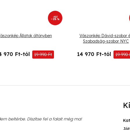
-tól
–25 %
ászonkép Állatok öltönyben
Vászonkép Dávid-szobor 
Szabadság-szobor NYC
4 970 Ft-tól
14 970 Ft-tól
19 990 Ft
19 990 
K
rn beltérbe. Díszítse fel a falait még ma!
Ka
Jót