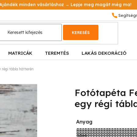
Ajándék minden vásárláshoz → Lepje meg magát még ma!
KERESÉS
MATRICÁK
TEREMTÉS
LAKÁS DEKORÁCIÓ
 régi tábla hátterén
Fotótapéta Fe
egy régi tábl
Anyag