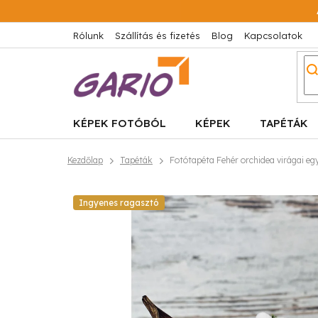
Ugrás
a
fő
Rólunk
Szállítás és fizetés
Blog
Kapcsolatok
tartalomhoz
KÉPEK FOTÓBÓL
KÉPEK
TAPÉTÁK
Kezdőlap
Tapéták
Fotótapéta Fehér orchidea virágai egy
Ingyenes ragasztó