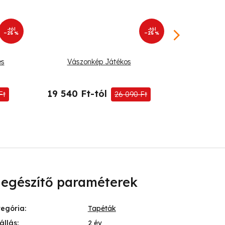
-tól
-tól
–25 %
–25 %
és
Vászonkép Játékos
Kerek vás
p
19 540 Ft-tól
19 540 
Ft
26 090 Ft
iegészítő paraméterek
tegória
:
Tapéták
állás
:
2 év