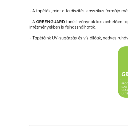
- A tapéták, mint a faldíszítés klasszikus formája m
- A
GREENGUARD
tanúsítványnak köszönhetően ta
intézményekben is felhasználhatók.
- Tapétáink UV-sugárzás és víz állóak, nedves ruháva