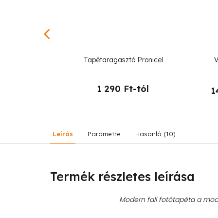
-tól
–25 %
mbólumok zöld
Tapétaragasztó Pronicel
V
1 290 Ft-tól
1
26 090 Ft
Leírás
Parametre
Hasonló (10)
Termék részletes leírása
Modern fali fotótapéta a mode