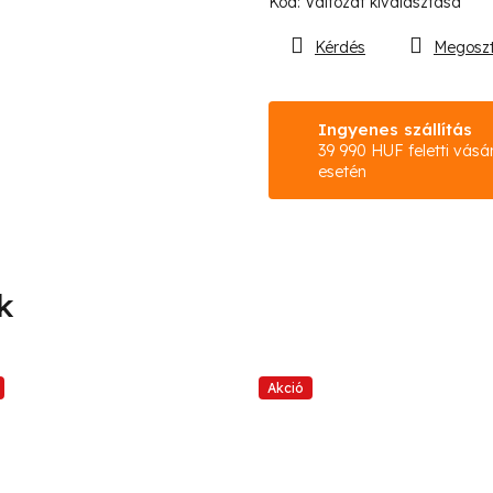
Kód:
Változat kiválasztása
Kérdés
Megosz
Ingyenes szállítás
39 990 HUF feletti vásá
esetén
Akció