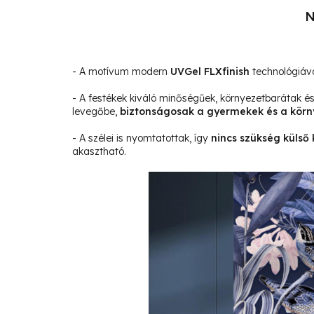
N
- A motívum modern
UVGel FLXfinish
technológiáva
- A festékek kiváló minőségűek, környezetbarátak 
levegőbe,
biztonságosak a gyermekek és a körn
- A szélei is nyomtatottak, így
nincs szükség külső 
akasztható.