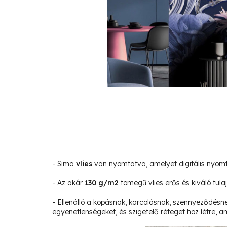
- Sima
vlies
van nyomtatva, amelyet digitális nyom
- Az akár
130 g/m2
tömegű vlies erős és kiváló tula
- Ellenálló a kopásnak, karcolásnak, szennyeződésne
egyenetlenségeket, és szigetelő réteget hoz létre, am