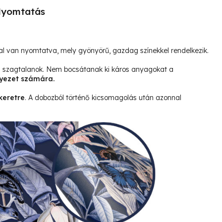
yomtatás
l van nyomtatva, mely gyönyörű, gazdag színekkel rendelkezik.
és szagtalanok. Nem bocsátanak ki káros anyagokat a
yezet számára.
keretre
. A dobozból történő kicsomagolás után azonnal