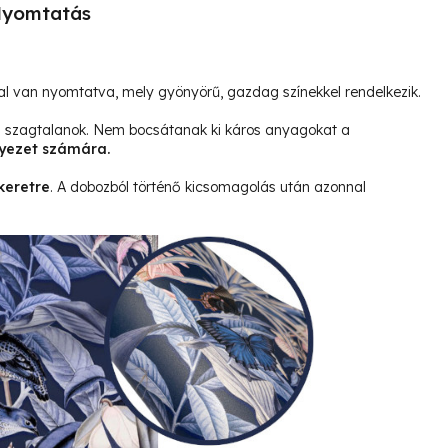
yomtatás
l van nyomtatva, mely gyönyörű, gazdag színekkel rendelkezik.
és szagtalanok. Nem bocsátanak ki káros anyagokat a
yezet számára.
keretre
. A dobozból történő kicsomagolás után azonnal