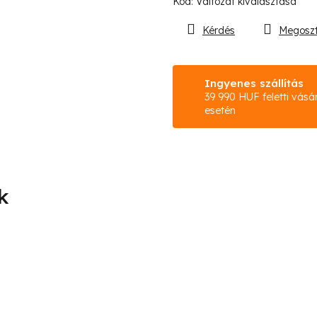
Kód:
Változat kiválasztása
Kérdés
Megosz
Ingyenes szállítás
39 990 HUF feletti vásá
esetén