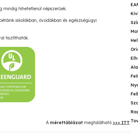
EA
ég mindig hihetetlenül népszerűek.
Kiv
pétáink iskolákban, óvodákban és egészségügyi
Szí
Mo
l tisztíthatók.
Hel
Ori
Elh
Ala
Fel
Nyo
Fel
Sza
Ra
Tov
A
mérettáblázat
megtalálható
>>> ITT
.