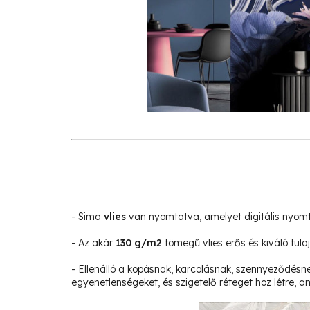
- Sima
vlies
van nyomtatva, amelyet digitális nyom
- Az akár
130 g/m2
tömegű vlies erős és kiváló tula
- Ellenálló a kopásnak, karcolásnak, szennyeződésne
egyenetlenségeket, és szigetelő réteget hoz létre, am