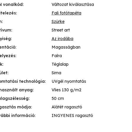
N vonalkód
:
Változat kiválasztása
itelezés
:
Fali fotótapéta
n
:
Szürke
tívum
:
Street art
yiség
:
Az irodába
entáció
:
Magasságban
elyezés
:
Falra
k
:
Téglalap
ület
:
Sima
mtatási technológia
:
UVgél nyomtatás
használt anyag
:
Vlies 130 g/m2
lagszélesség
:
50 cm
gasztás módja
:
Alátét ragasztó
ábbi információ
:
INGYENES ragasztó