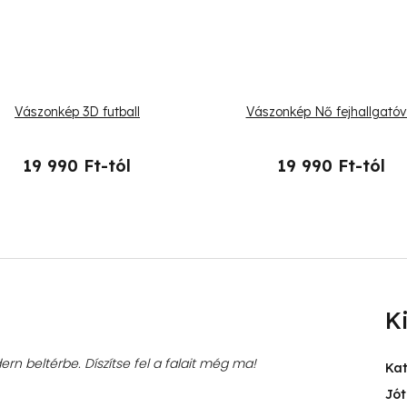
Vászonkép 3D futball
Vászonkép Nő fejhallgatóv
19 990 Ft-tól
19 990 Ft-tól
K
rn beltérbe. Díszítse fel a falait még ma!
Ka
Jót