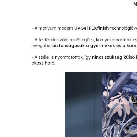
N
- A motívum modern
UVGel FLXfinish
technológiáva
- A festékek kiváló minőségűek, környezetbarátak 
levegőbe,
biztonságosak a gyermekek és a körn
- A szélei is nyomtatottak, így
nincs szükség külső 
akasztható.