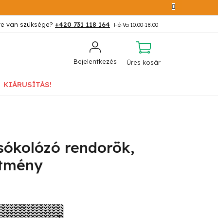
+420 731 118 164
KOSÁR
Bejelentkezés
Üres kosár
KIÁRUSÍTÁS!
sókolózó rendorök,
stmény