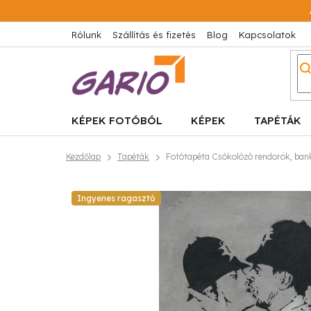
Ugrás
a
fő
Rólunk
Szállítás és fizetés
Blog
Kapcsolatok
tartalomhoz
KÉPEK FOTÓBÓL
KÉPEK
TAPÉTÁK
Kezdőlap
Tapéták
Fotótapéta Csókolózó rendorök, ban
Ingyenes ragasztó