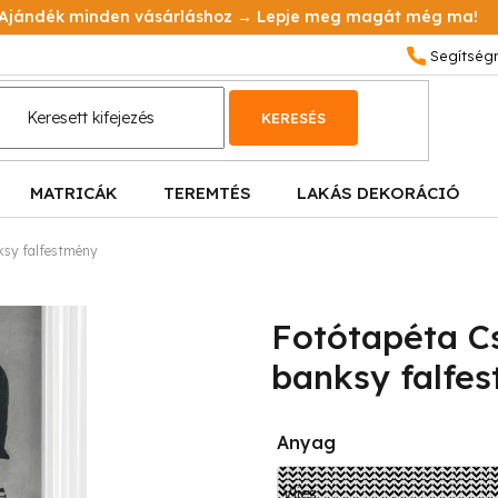
Ajándék minden vásárláshoz → Lepje meg magát még ma!
KERESÉS
MATRICÁK
TEREMTÉS
LAKÁS DEKORÁCIÓ
ksy falfestmény
Fotótapéta C
banksy falfe
Anyag