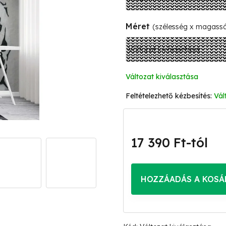
Méret
(szélesség x magass
Változat kiválasztása
Vál
17 390 Ft
-tól
Egységár:
HOZZÁADÁS A KOSÁ