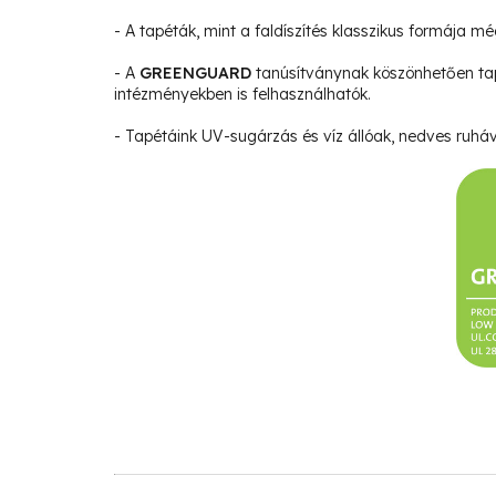
- A tapéták, mint a faldíszítés klasszikus formája m
- A
GREENGUARD
tanúsítványnak köszönhetően ta
intézményekben is felhasználhatók.
- Tapétáink UV-sugárzás és víz állóak, nedves ruháva