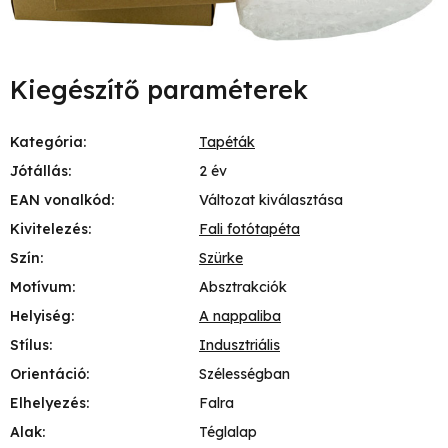
Kiegészítő paraméterek
Kategória
:
Tapéták
Jótállás
:
2 év
EAN vonalkód
:
Változat kiválasztása
Kivitelezés
:
Fali fotótapéta
Szín
:
Szürke
Motívum
:
Absztrakciók
Helyiség
:
A nappaliba
Stílus
:
Indusztriális
Orientáció
:
Szélességban
Elhelyezés
:
Falra
Alak
:
Téglalap