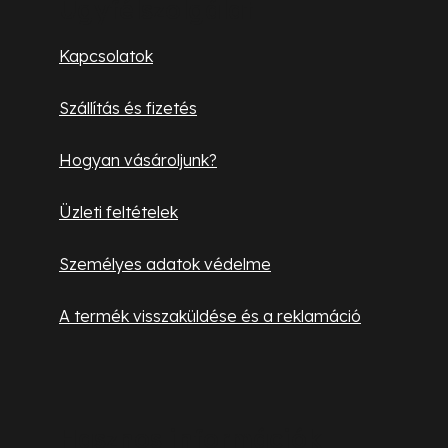
b
Ügyfélszolgálat
l
Kapcsolatok
é
Szállítás és fizetés
c
Hogyan vásároljunk?
Üzleti feltételek
Személyes adatok védelme
A termék visszaküldése és a reklamáció
Hasznos információk