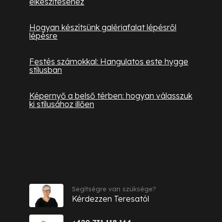
elkészítéséhez
Hogyan készítsünk galériafalat lépésről
lépésre
Festés számokkal: Hangulatos este hygge
stílusban
Képernyő a belső térben: hogyan válasszuk
ki stílusához illően
Kapcsolat
Segítségre van szüksége?
Kérdezzen Teresatól