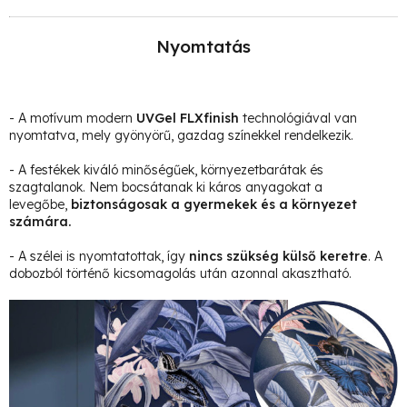
Nyomtatás
- A motívum modern
UVGel FLXfinish
technológiával van
nyomtatva, mely gyönyörű, gazdag színekkel rendelkezik.
- A festékek kiváló minőségűek, környezetbarátak és
szagtalanok. Nem bocsátanak ki káros anyagokat a
levegőbe,
biztonságosak a gyermekek és a környezet
számára.
- A szélei is nyomtatottak, így
nincs szükség külső keretre
. A
dobozból történő kicsomagolás után azonnal akasztható.