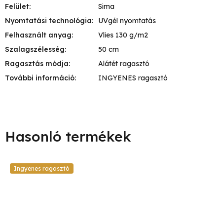
Felület
:
Sima
Nyomtatási technológia
:
UVgél nyomtatás
Felhasznált anyag
:
Vlies 130 g/m2
Szalagszélesség
:
50 cm
Ragasztás módja
:
Alátét ragasztó
További információ
:
INGYENES ragasztó
Ingyenes ragasztó