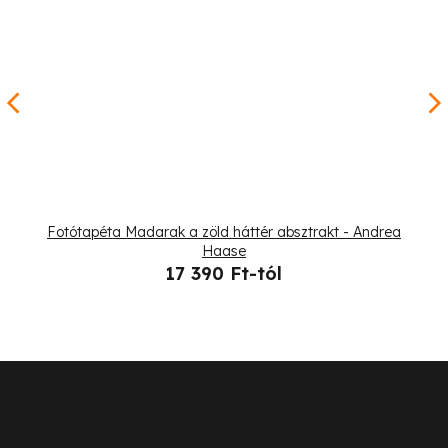
Fotótapéta Madarak a zöld háttér absztrakt - Andrea
Haase
17 390 Ft-tól
L
á