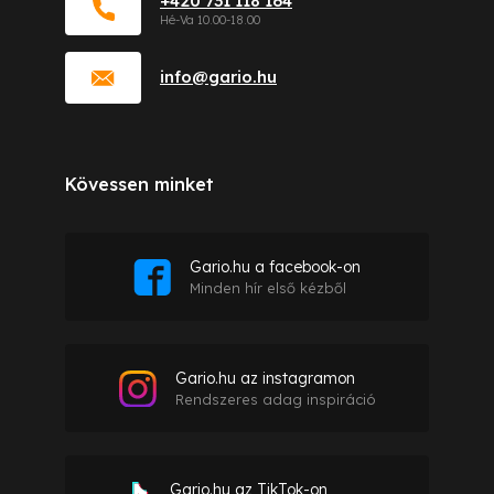
+420 731 118 164
info
@
gario.hu
Kövessen minket
Gario.hu a facebook-on
Minden hír első kézből
Gario.hu az instagramon
Rendszeres adag inspiráció
Gario.hu az TikTok-on