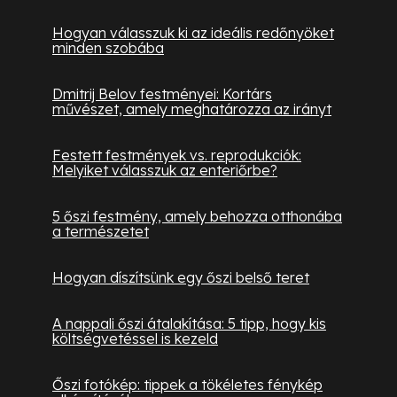
Hogyan válasszuk ki az ideális redőnyöket
minden szobába
Dmitrij Belov festményei: Kortárs
művészet, amely meghatározza az irányt
Festett festmények vs. reprodukciók:
Melyiket válasszuk az enteriőrbe?
5 őszi festmény, amely behozza otthonába
a természetet
Hogyan díszítsünk egy őszi belső teret
A nappali őszi átalakítása: 5 tipp, hogy kis
költségvetéssel is kezeld
Őszi fotókép: tippek a tökéletes fénykép