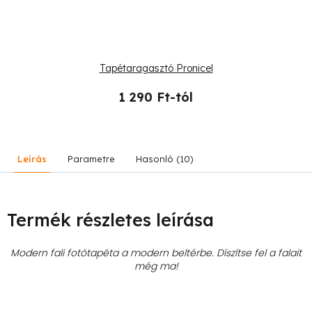
Tapétaragasztó Pronicel
1 290 Ft-tól
Leírás
Parametre
Hasonló (10)
Termék részletes leírása
Modern fali fotótapéta a modern beltérbe. Díszítse fel a falait
még ma!