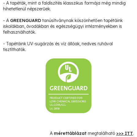
- A tapéták, mint a faldíszítés klasszikus formája még mindig
hihetetlenül népszerűek.
- A
GREENGUARD
tanúsítványnak köszönhetően tapétáink
iskolákban, óvodákban és egészségügyi intézményekben is
felhasználhatók.
- Tapétáink UV-sugárzás és víz állóak, nedves ruhával
tisztíthatók.
A
mérettáblázat
megtalálható
>>> ITT
.