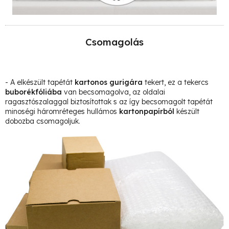
Csomagolás
- A elkészült tapétát
kartonos gurigára
tekert, ez a tekercs
buborékfóliába
van becsomagolva, az oldalai
ragasztószalaggal biztosítottak s az így becsomagolt tapétát
minoségi háromréteges hullámos
kartonpapírból
készült
dobozba csomagoljuk.