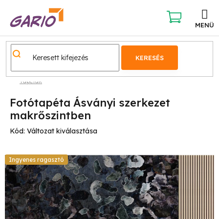
Ugrás
a
fő
KOSÁR
tartalomhoz
KERESÉS
Tapéták
Fotótapéta Ásványi szerkezet
makrőszintben
Kód:
Változat kiválasztása
Ingyenes ragasztó