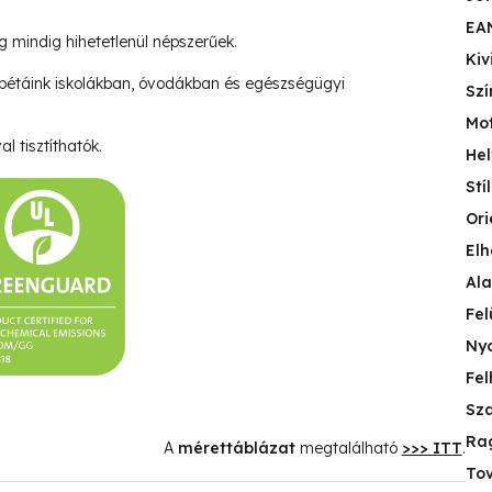
EA
ég mindig hihetetlenül népszerűek.
Kiv
pétáink iskolákban, óvodákban és egészségügyi
Szí
Mo
l tisztíthatók.
Hel
Stí
Ori
Elh
Ala
Fel
Nyo
Fel
Sza
Ra
A
mérettáblázat
megtalálható
>>> ITT
.
Tov