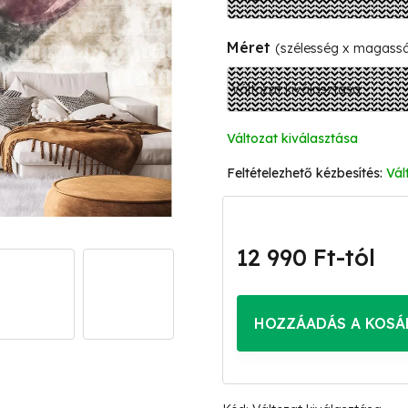
Méret
(szélesség x magass
Változat kiválasztása
Vál
12 990 Ft
-tól
Egységár:
HOZZÁADÁS A KOSÁ