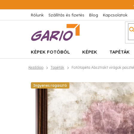
Ugrás
a
fő
Rólunk
Szállítás és fizetés
Blog
Kapcsolatok
tartalomhoz
KÉPEK FOTÓBÓL
KÉPEK
TAPÉTÁK
Kezdőlap
Tapéták
Fotótapéta Absztrakt virágok pasztel
Ingyenes ragasztó