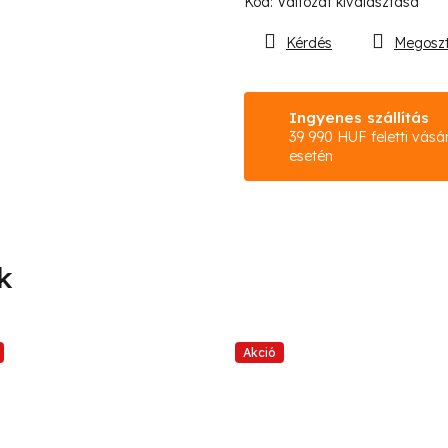
Kód:
Változat kiválasztása
Kérdés
Megosz
Ingyenes szállítás
39 990 HUF feletti vásá
esetén
Akció