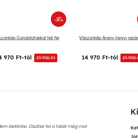
-tól
–25 %
zonkép Gondolatokkal teli fej
Vászonkép Arany hegyi japán
4 970 Ft-tól
14 970 Ft-tól
19 990 Ft
19 990 
K
rn beltérbe. Díszítse fel a falait még ma!
Ka
Jót