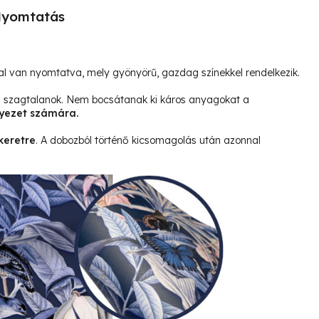
yomtatás
l van nyomtatva, mely gyönyörű, gazdag színekkel rendelkezik.
és szagtalanok. Nem bocsátanak ki káros anyagokat a
yezet számára.
keretre
. A dobozból történő kicsomagolás után azonnal