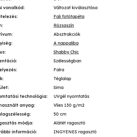
N vonalkód
:
Változat kiválasztása
itelezés
:
Fali fotótapéta
n
:
Rózsaszín
tívum
:
Absztrakciók
yiség
:
A nappaliba
lus
:
Shabby Chic
entáció
:
Szélességban
elyezés
:
Falra
k
:
Téglalap
ület
:
Sima
mtatási technológia
:
UVgél nyomtatás
használt anyag
:
Vlies 130 g/m2
lagszélesség
:
50 cm
gasztás módja
:
Alátét ragasztó
ábbi információ
:
INGYENES ragasztó