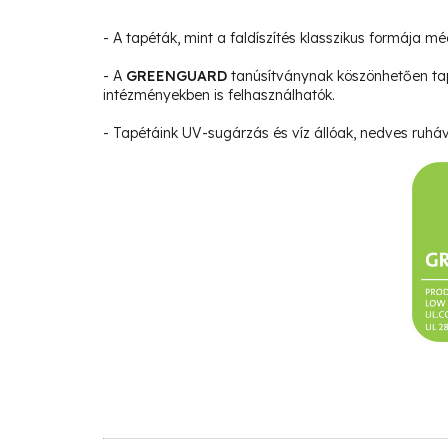
- A tapéták, mint a faldíszítés klasszikus formája m
- A
GREENGUARD
tanúsítványnak köszönhetően ta
intézményekben is felhasználhatók.
- Tapétáink UV-sugárzás és víz állóak, nedves ruháva