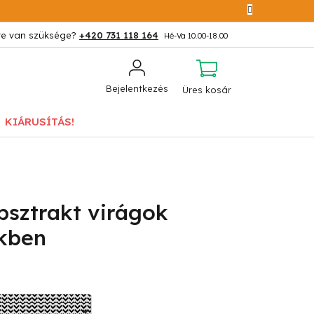
+420 731 118 164
KOSÁR
Bejelentkezés
Üres kosár
KIÁRUSÍTÁS!
bsztrakt virágok
ekben