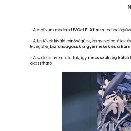
N
- A motívum modern
UVGel FLXfinish
technológiáva
- A festékek kiváló minőségűek, környezetbarátak 
levegőbe,
biztonságosak a gyermekek és a körn
- A szélei is nyomtatottak, így
nincs szükség külső 
akasztható.