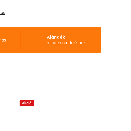
tás
Ajándék
rlás
minden rendeléshez
Akció
Akció