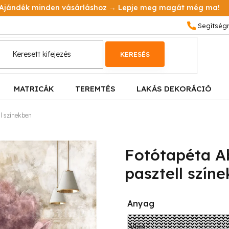
Ajándék minden vásárláshoz → Lepje meg magát még ma!
KERESÉS
MATRICÁK
TEREMTÉS
LAKÁS DEKORÁCIÓ
l színekben
Fotótapéta A
pasztell szín
Anyag