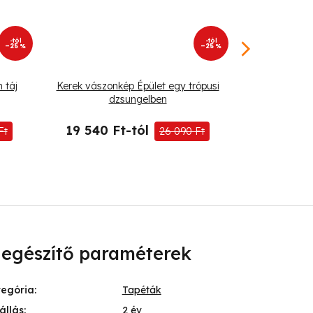
-tól
-tól
–25 %
–25 %
 táj
Kerek vászonkép Épület egy trópusi
Kerek vászo
dzsungelben
19 540 Ft-tól
19 540 
Ft
26 090 Ft
iegészítő paraméterek
tegória
:
Tapéták
állás
:
2 év