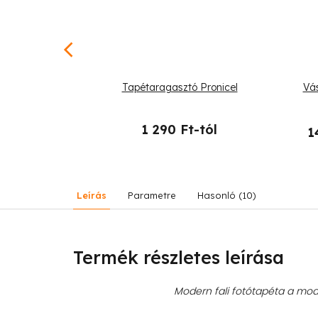
-tól
–25 %
ón Graffiti
Tapétaragasztó Pronicel
Vás
1 290 Ft-tól
1
19 990 Ft
Leírás
Parametre
Hasonló (10)
Termék részletes leírása
Modern fali fotótapéta a mode