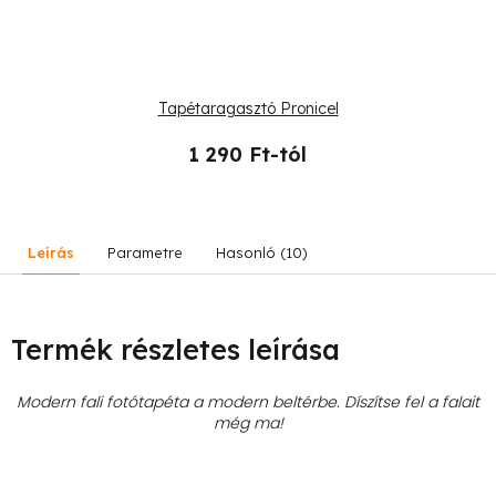
Tapétaragasztó Pronicel
1 290 Ft-tól
Leírás
Parametre
Hasonló (10)
Termék részletes leírása
Modern fali fotótapéta a modern beltérbe. Díszítse fel a falait
még ma!