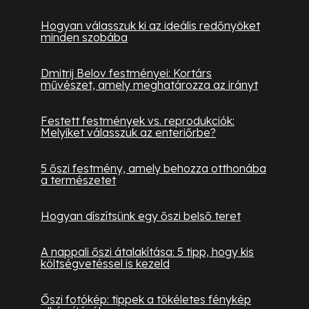
Hogyan válasszuk ki az ideális redőnyöket
minden szobába
Dmitrij Belov festményei: Kortárs
művészet, amely meghatározza az irányt
Festett festmények vs. reprodukciók:
Melyiket válasszuk az enteriőrbe?
5 őszi festmény, amely behozza otthonába
a természetet
Hogyan díszítsünk egy őszi belső teret
A nappali őszi átalakítása: 5 tipp, hogy kis
költségvetéssel is kezeld
Őszi fotókép: tippek a tökéletes fénykép