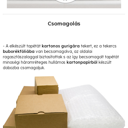
Csomagolás
- A elkészült tapétát
kartonos gurigára
tekert, ez a tekercs
buborékfóliába
van becsomagolva, az oldalai
ragasztószalaggal biztosítottak s az így becsomagolt tapétát
minoségi háromréteges hullámos
kartonpapírból
készült
dobozba csomagoljuk.