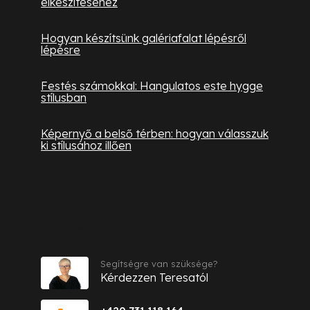
elkészítéséhez
Hogyan készítsünk galériafalat lépésről
lépésre
Festés számokkal: Hangulatos este hygge
stílusban
Képernyő a belső térben: hogyan válasszuk
ki stílusához illően
Kapcsolat
Segítségre van szüksége?
Kérdezzen Teresatól