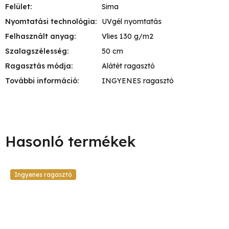
Felület
:
Sima
Nyomtatási technológia
:
UVgél nyomtatás
Felhasznált anyag
:
Vlies 130 g/m2
Szalagszélesség
:
50 cm
Ragasztás módja
:
Alátét ragasztó
További információ
:
INGYENES ragasztó
Ingyenes ragasztó