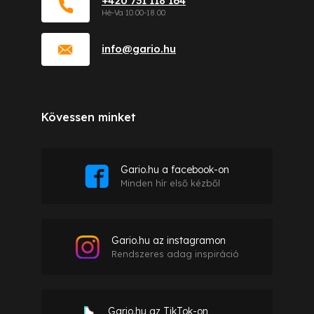
+420 731 118 164
info
@
gario.hu
Kövessen minket
Gario.hu a facebook-on
Minden hír első kézből
Gario.hu az instagramon
Rendszeres adag inspiráció
Gario.hu az TikTok-on