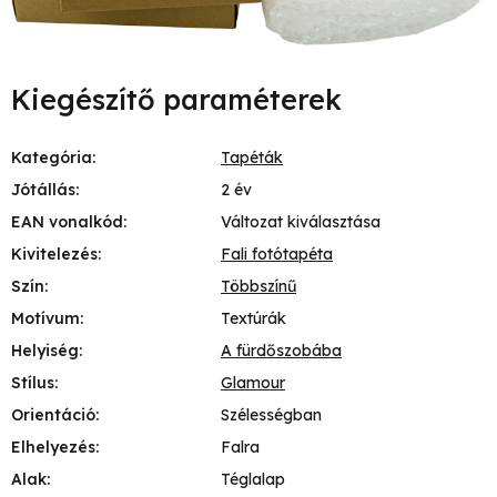
Kiegészítő paraméterek
Kategória
:
Tapéták
Jótállás
:
2 év
EAN vonalkód
:
Változat kiválasztása
Kivitelezés
:
Fali fotótapéta
Szín
:
Többszínű
Motívum
:
Textúrák
Helyiség
:
A fürdőszobába
Stílus
:
Glamour
Orientáció
:
Szélességban
Elhelyezés
:
Falra
Alak
:
Téglalap