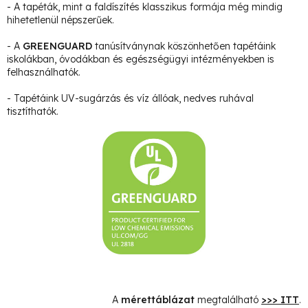
- A tapéták, mint a faldíszítés klasszikus formája még mindig
hihetetlenül népszerűek.
- A
GREENGUARD
tanúsítványnak köszönhetően tapétáink
iskolákban, óvodákban és egészségügyi intézményekben is
felhasználhatók.
- Tapétáink UV-sugárzás és víz állóak, nedves ruhával
tisztíthatók.
A
mérettáblázat
megtalálható
>>> ITT
.