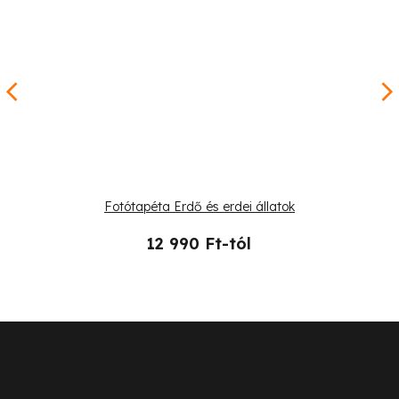
Fotótapéta Erdő és erdei állatok
12 990 Ft-tól
L
á