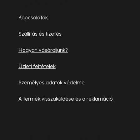
b
Ügyfélszolgálat
l
Kapcsolatok
é
Szállítás és fizetés
c
Hogyan vásároljunk?
Üzleti feltételek
Személyes adatok védelme
A termék visszaküldése és a reklamáció
Hasznos információk