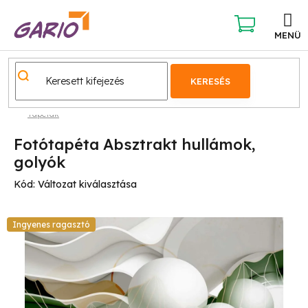
Ugrás
a
fő
KOSÁR
tartalomhoz
KERESÉS
Tapéták
Fotótapéta Absztrakt hullámok,
golyók
Kód:
Változat kiválasztása
Ingyenes ragasztó