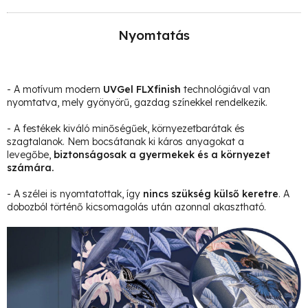
Nyomtatás
- A motívum modern
UVGel FLXfinish
technológiával van
nyomtatva, mely gyönyörű, gazdag színekkel rendelkezik.
- A festékek kiváló minőségűek, környezetbarátak és
szagtalanok. Nem bocsátanak ki káros anyagokat a
levegőbe,
biztonságosak a gyermekek és a környezet
számára.
- A szélei is nyomtatottak, így
nincs szükség külső keretre
. A
dobozból történő kicsomagolás után azonnal akasztható.