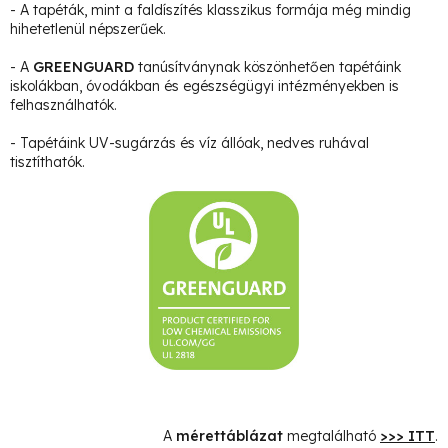
- A tapéták, mint a faldíszítés klasszikus formája még mindig
hihetetlenül népszerűek.
- A
GREENGUARD
tanúsítványnak köszönhetően tapétáink
iskolákban, óvodákban és egészségügyi intézményekben is
felhasználhatók.
- Tapétáink UV-sugárzás és víz állóak, nedves ruhával
tisztíthatók.
A
mérettáblázat
megtalálható
>>> ITT
.