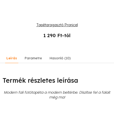
Tapétaragasztó Pronicel
1 290 Ft-tól
Leírás
Parametre
Hasonló (10)
Termék részletes leírása
Modern fali fotótapéta a modern beltérbe. Díszítse fel a falait
még ma!