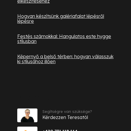
elkészítéséhez
Hogyan készítsünk galériafalat lépésről
lépésre
Festés számokkal: Hangulatos este hygge
stílusban
Képernyő a belső térben: hogyan válasszuk
ki stílusához illően
Kapcsolat
Segítségre van szüksége?
Kérdezzen Teresatól