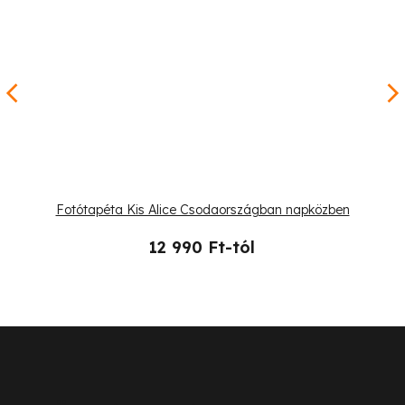
Fotótapéta Kis Alice Csodaországban napközben
12 990 Ft-tól
L
á