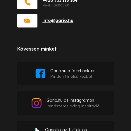
+420 731 118 164
info
@
gario.hu
Kövessen minket
Gario.hu a facebook-on
Minden hír első kézből
Gario.hu az instagramon
Rendszeres adag inspiráció
Gario.hu az TikTok-on