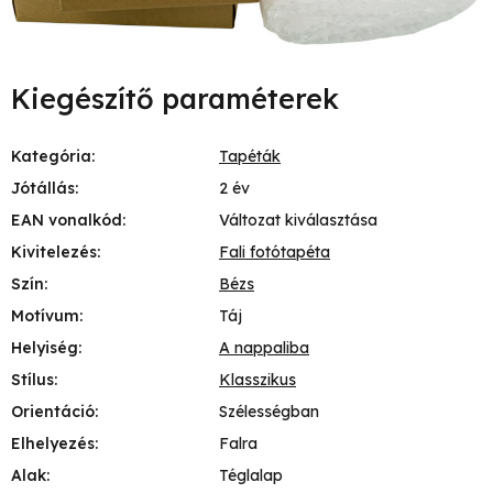
Kiegészítő paraméterek
Kategória
:
Tapéták
Jótállás
:
2 év
EAN vonalkód
:
Változat kiválasztása
Kivitelezés
:
Fali fotótapéta
Szín
:
Bézs
Motívum
:
Táj
Helyiség
:
A nappaliba
Stílus
:
Klasszikus
Orientáció
:
Szélességban
Elhelyezés
:
Falra
Alak
:
Téglalap