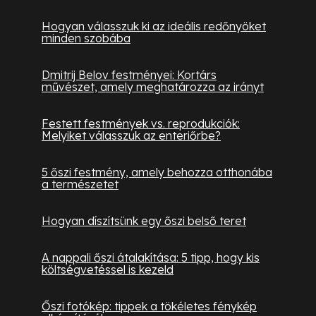
Hogyan válasszuk ki az ideális redőnyöket
minden szobába
Dmitrij Belov festményei: Kortárs
művészet, amely meghatározza az irányt
Festett festmények vs. reprodukciók:
Melyiket válasszuk az enteriőrbe?
5 őszi festmény, amely behozza otthonába
a természetet
Hogyan díszítsünk egy őszi belső teret
A nappali őszi átalakítása: 5 tipp, hogy kis
költségvetéssel is kezeld
Őszi fotókép: tippek a tökéletes fénykép