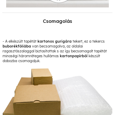
Csomagolás
- A elkészült tapétát
kartonos gurigára
tekert, ez a tekercs
buborékfóliába
van becsomagolva, az oldalai
ragasztószalaggal biztosítottak s az így becsomagolt tapétát
minoségi háromréteges hullámos
kartonpapírból
készült
dobozba csomagoljuk.