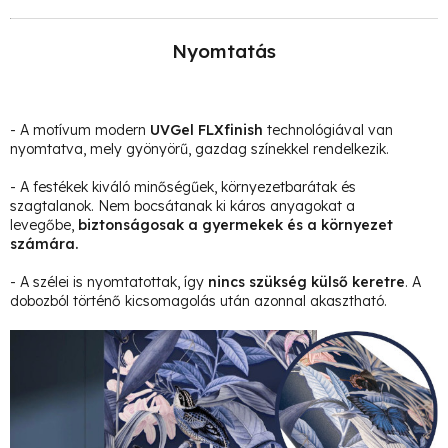
Nyomtatás
- A motívum modern
UVGel FLXfinish
technológiával van
nyomtatva, mely gyönyörű, gazdag színekkel rendelkezik.
- A festékek kiváló minőségűek, környezetbarátak és
szagtalanok. Nem bocsátanak ki káros anyagokat a
levegőbe,
biztonságosak a gyermekek és a környezet
számára.
- A szélei is nyomtatottak, így
nincs szükség külső keretre
. A
dobozból történő kicsomagolás után azonnal akasztható.