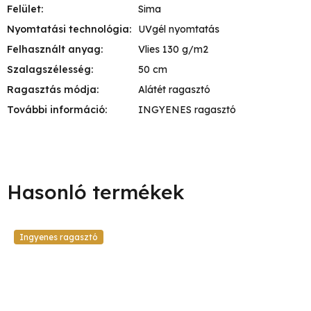
Felület
:
Sima
Nyomtatási technológia
:
UVgél nyomtatás
Felhasznált anyag
:
Vlies 130 g/m2
Szalagszélesség
:
50 cm
Ragasztás módja
:
Alátét ragasztó
További információ
:
INGYENES ragasztó
Ingyenes ragasztó