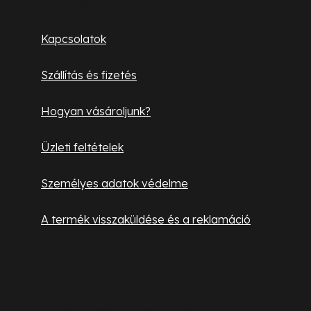
b
Ügyfélszolgálat
l
Kapcsolatok
é
Szállítás és fizetés
c
Hogyan vásároljunk?
Üzleti feltételek
Személyes adatok védelme
A termék visszaküldése és a reklamáció
Hasznos információk