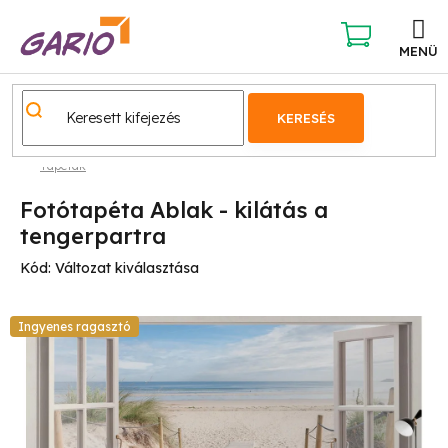
Ugrás
a
fő
KOSÁR
tartalomhoz
KERESÉS
Tapéták
Fotótapéta Ablak - kilátás a
tengerpartra
Kód:
Változat kiválasztása
Ingyenes ragasztó