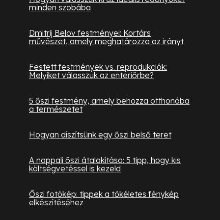
minden szobába
Dmitrij Belov festményei: Kortárs
művészet, amely meghatározza az irányt
Festett festmények vs. reprodukciók:
Melyiket válasszuk az enteriőrbe?
5 őszi festmény, amely behozza otthonába
a természetet
Hogyan díszítsünk egy őszi belső teret
A nappali őszi átalakítása: 5 tipp, hogy kis
költségvetéssel is kezeld
Őszi fotókép: tippek a tökéletes fénykép
elkészítéséhez