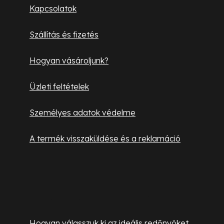
l
Kapcsolatok
é
Szállítás és fizetés
c
Hogyan vásároljunk?
Üzleti feltételek
Személyes adatok védelme
A termék visszaküldése és a reklamáció
Hasznos információk
Hogyan válasszuk ki az ideális redőnyöket