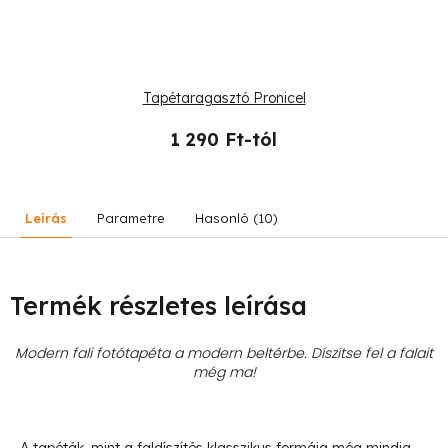
Tapétaragasztó Pronicel
1 290 Ft-tól
Leírás
Parametre
Hasonló (10)
Termék részletes leírása
Modern fali fotótapéta a modern beltérbe. Díszítse fel a falait
még ma!
- A tapéták, mint a faldíszítés klasszikus formája még mindig