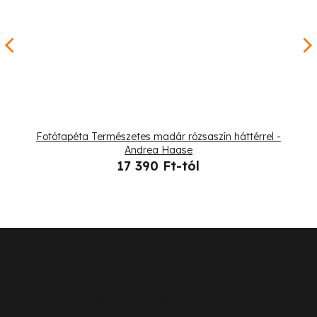
Fotótapéta Természetes madár rózsaszín háttérrel -
Andrea Haase
17 390 Ft-tól
L
á
b
Ügyfélszolgálat