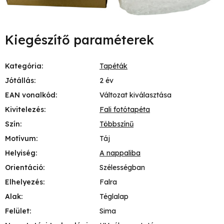
Kiegészítő paraméterek
Kategória
:
Tapéták
Jótállás
:
2 év
EAN vonalkód
:
Változat kiválasztása
Kivitelezés
:
Fali fotótapéta
Szín
:
Többszínű
Motívum
:
Táj
Helyiség
:
A nappaliba
Orientáció
:
Szélességban
Elhelyezés
:
Falra
Alak
:
Téglalap
Felület
:
Sima