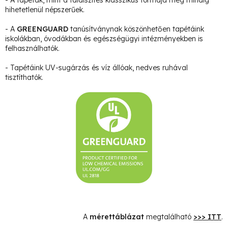
hihetetlenül népszerűek.
- A
GREENGUARD
tanúsítványnak köszönhetően tapétáink
iskolákban, óvodákban és egészségügyi intézményekben is
felhasználhatók.
- Tapétáink UV-sugárzás és víz állóak, nedves ruhával
tisztíthatók.
A
mérettáblázat
megtalálható
>>> ITT
.