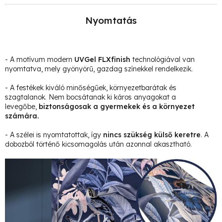
Nyomtatás
- A motívum modern
UVGel FLXfinish
technológiával van
nyomtatva, mely gyönyörű, gazdag színekkel rendelkezik.
- A festékek kiváló minőségűek, környezetbarátak és
szagtalanok. Nem bocsátanak ki káros anyagokat a
levegőbe,
biztonságosak a gyermekek és a környezet
számára.
- A szélei is nyomtatottak, így
nincs szükség külső keretre
. A
dobozból történő kicsomagolás után azonnal akasztható.