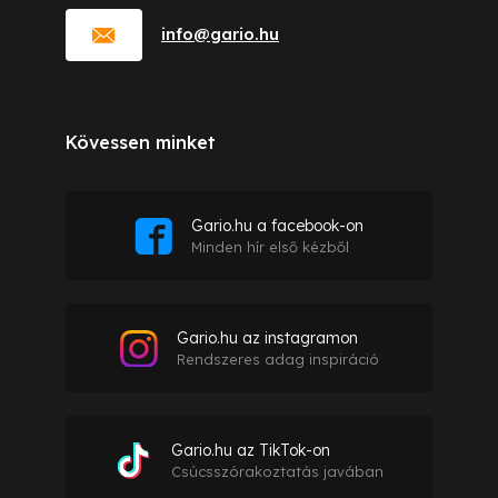
info
@
gario.hu
Kövessen minket
Gario.hu a facebook-on
Minden hír első kézből
Gario.hu az instagramon
Rendszeres adag inspiráció
Gario.hu az TikTok-on
Csúcsszórakoztatás javában