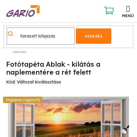
Ugrás
a
fő
KOSÁR
tartalomhoz
KERESÉS
Tapéták
Fotótapéta Ablak - kilátás a
naplementére a rét felett
Kód:
Változat kiválasztása
Ingyenes ragasztó