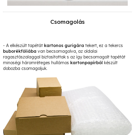
Csomagolás
- A elkészült tapétát
kartonos gurigára
tekert, ez a tekercs
buborékfóliába
van becsomagolva, az oldalai
ragasztószalaggal biztosítottak s az így becsomagolt tapétát
minoségi háromréteges hullámos
kartonpapírból
készült
dobozba csomagoljuk.