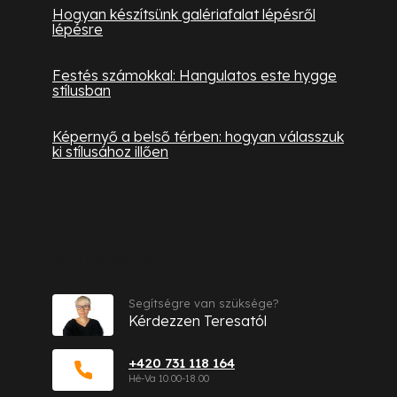
Hogyan készítsünk galériafalat lépésről
lépésre
Festés számokkal: Hangulatos este hygge
stílusban
Képernyő a belső térben: hogyan válasszuk
ki stílusához illően
Kapcsolat
Segítségre van szüksége?
Kérdezzen Teresatól
+420 731 118 164