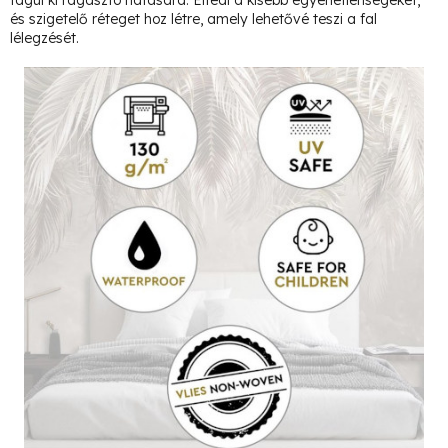
tágul ki ragasztó hatására. Elfedi a kisebb egyenetlenségeket,
és szigetelő réteget hoz létre, amely lehetővé teszi a fal
lélegzését.