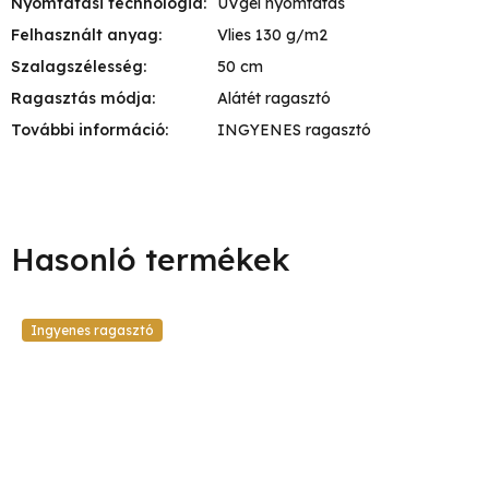
Nyomtatási technológia
:
UVgél nyomtatás
Felhasznált anyag
:
Vlies 130 g/m2
Szalagszélesség
:
50 cm
Ragasztás módja
:
Alátét ragasztó
További információ
:
INGYENES ragasztó
Ingyenes ragasztó