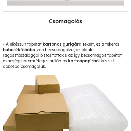
Csomagolás
- A elkészült tapétát
kartonos gurigára
tekert, ez a tekercs
buborékfóliába
van becsomagolva, az oldalai
ragasztószalaggal biztosítottak s az így becsomagolt tapétát
minoségi háromréteges hullámos
kartonpapírból
készült
dobozba csomagoljuk.