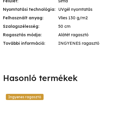
Felület
:
Sima
Nyomtatási technológia
:
UVgél nyomtatás
Felhasznált anyag
:
Vlies 130 g/m2
Szalagszélesség
:
50 cm
Ragasztás módja
:
Alátét ragasztó
További információ
:
INGYENES ragasztó
Ingyenes ragasztó