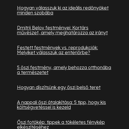
Hogyan válasszuk ki az ideális redőnyöket
minden szobába
Dmitrij Belov festményei: Kortárs
művészet, amely meghatározza az irányt
Festett festmények vs. reprodukciók:
Melyiket válasszuk az enteriőrbe?
5 őszi festmény, amely behozza otthonába
a természetet
Hogyan díszítsünk egy őszi belső teret
A nappali őszi átalakítása: 5 tipp, hogy kis
költségvetéssel is kezeld
Őszi fotókép: tippek a tökéletes fénykép
elkészítéséhez