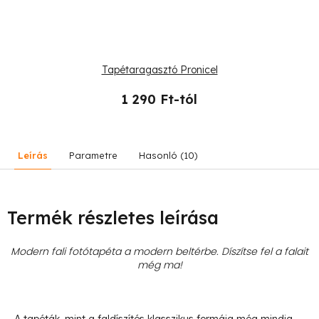
Tapétaragasztó Pronicel
1 290 Ft-tól
Leírás
Parametre
Hasonló (10)
Termék részletes leírása
Modern fali fotótapéta a modern beltérbe. Díszítse fel a falait
még ma!
- A tapéták, mint a faldíszítés klasszikus formája még mindig