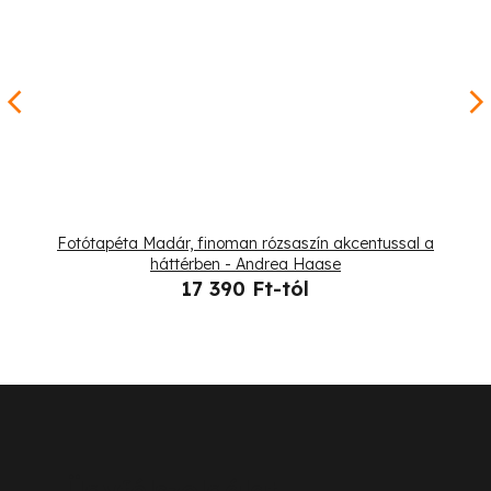
Fotótapéta Madár, finoman rózsaszín akcentussal a
háttérben - Andrea Haase
17 390 Ft-tól
L
á
b
Ügyfélszolgálat