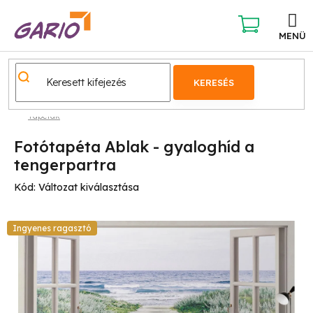
Ugrás
a
fő
KOSÁR
tartalomhoz
KERESÉS
Tapéták
Fotótapéta Ablak - gyaloghíd a
tengerpartra
Kód:
Változat kiválasztása
Ingyenes ragasztó