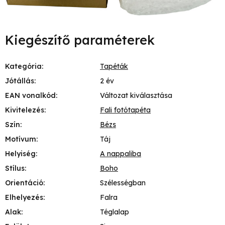
Kiegészítő paraméterek
Kategória
:
Tapéták
Jótállás
:
2 év
EAN vonalkód
:
Változat kiválasztása
Kivitelezés
:
Fali fotótapéta
Szín
:
Bézs
Motívum
:
Táj
Helyiség
:
A nappaliba
Stílus
:
Boho
Orientáció
:
Szélességban
Elhelyezés
:
Falra
Alak
:
Téglalap