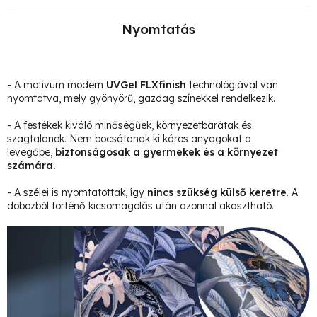
Nyomtatás
- A motívum modern
UVGel FLXfinish
technológiával van
nyomtatva, mely gyönyörű, gazdag színekkel rendelkezik.
- A festékek kiváló minőségűek, környezetbarátak és
szagtalanok. Nem bocsátanak ki káros anyagokat a
levegőbe,
biztonságosak a gyermekek és a környezet
számára.
- A szélei is nyomtatottak, így
nincs szükség külső keretre
. A
dobozból történő kicsomagolás után azonnal akasztható.