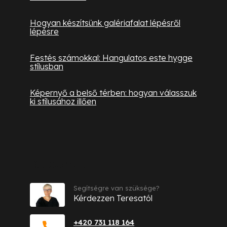
Hogyan készítsünk galériafalat lépésről
lépésre
Festés számokkal: Hangulatos este hygge
stílusban
Képernyő a belső térben: hogyan válasszuk
ki stílusához illően
Kapcsolat
Segítségre van szüksége?
Kérdezzen Teresatól
+420 731 118 164