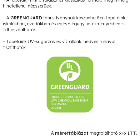
hihetetlenül népszerűek.
- A
GREENGUARD
tanúsítványnak köszönhetően tapétáink
iskolákban, óvodákban és egészségügyi intézményekben is
felhasználhatók.
- Tapétáink UV-sugárzás és víz állóak, nedves ruhával
tisztíthatók.
A
mérettáblázat
megtalálható
>>> ITT
.