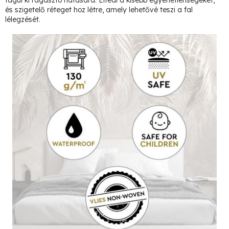
tágul ki ragasztó hatására. Elfedi a kisebb egyenetlenségeket,
és szigetelő réteget hoz létre, amely lehetővé teszi a fal
lélegzését.