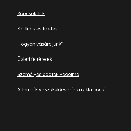
l
Kapcsolatok
é
Szállítás és fizetés
c
Hogyan vásároljunk?
Üzleti feltételek
Személyes adatok védelme
A termék visszaküldése és a reklamáció
Hasznos információk