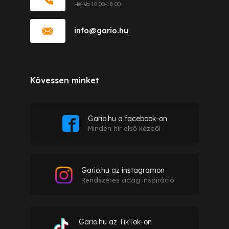
info
@
gario.hu
Kövessen minket
Gario.hu a facebook-on
Minden hír első kézből
Gario.hu az instagramon
Rendszeres adag inspiráció
Gario.hu az TikTok-on