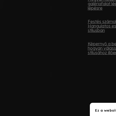
galériafalat lé
lépésre
Festés számok
Hangulatos e
stílusban
Képernyő a be
hogyan válass
stílusához illőe
Ez a webol