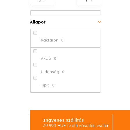
a
l
Állapot
s
ó
Raktáron
0
p
a
Akció
0
n
Újdonság
0
e
Tipp
0
l
Ingyenes szállítás
39 990 HUF feletti vásárlás esetén