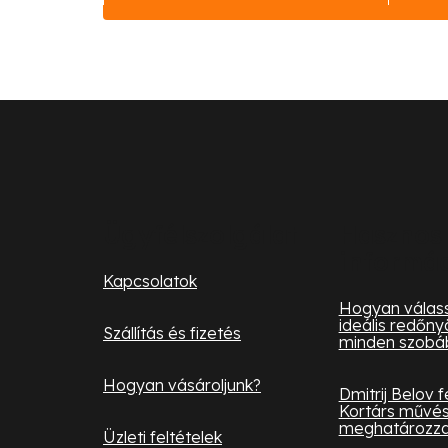
L
á
b
l
Ügyfélszolgálat
Hasznos
informá
é
Kapcsolatok
c
Hogyan válass
ideális redőny
Szállítás és fizetés
minden szobá
Hogyan vásároljunk?
Dmitrij Belov 
Kortárs művés
meghatározza 
Üzleti feltételek