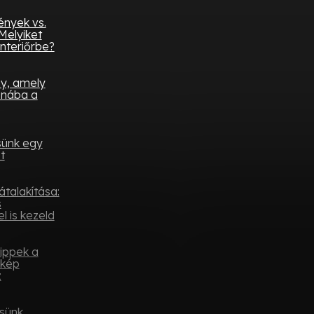
ények vs.
Melyiket
nteriőrbe?
ny, amely
onába a
sünk egy
t
átalakítása:
s
l is kezeld
tippek a
ykép
z
sünk