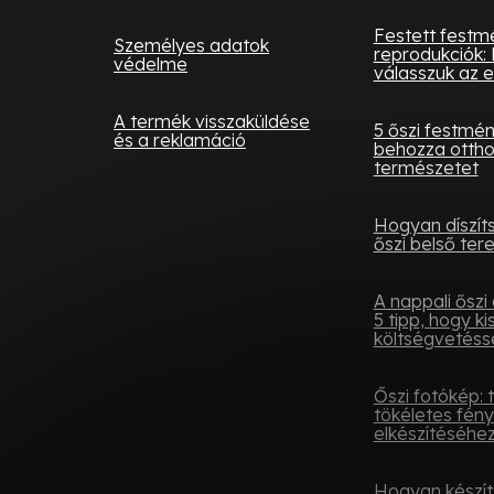
Festett festm
Személyes adatok
reprodukciók: 
védelme
válasszuk az e
A termék visszaküldése
5 őszi festmé
és a reklamáció
behozza otth
természetet
Hogyan díszít
őszi belső tere
A nappali őszi 
5 tipp, hogy ki
költségvetésse
Őszi fotókép: 
tökéletes fén
elkészítéséhe
Hogyan készít