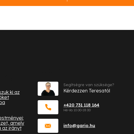
Kapcsolat
ciók
Segítségre van szüksége?
Kérdezzen Teresatól
zuk ki az
öket
ba
+420 731 118 164
festményei:
zet, amely
info
@
gario.hu
az irányt