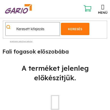
Ugrás
a
fő
KOSÁR
tartalomhoz
KERESÉS
Lakás dekoráció
Fali fogasok előszobába
A terméket jelenleg
előkészítjük.