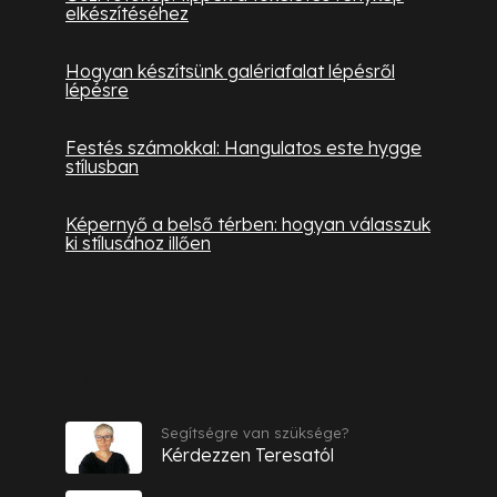
elkészítéséhez
Hogyan készítsünk galériafalat lépésről
lépésre
Festés számokkal: Hangulatos este hygge
stílusban
Képernyő a belső térben: hogyan válasszuk
ki stílusához illően
Kapcsolat
Segítségre van szüksége?
Kérdezzen Teresatól