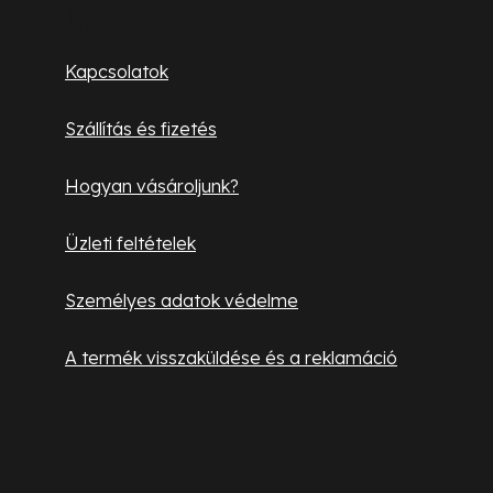
b
Ügyfélszolgálat
l
Kapcsolatok
é
Szállítás és fizetés
c
Hogyan vásároljunk?
Üzleti feltételek
Személyes adatok védelme
A termék visszaküldése és a reklamáció
Hasznos információk