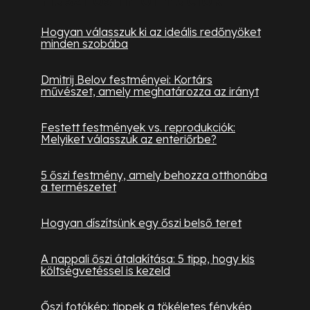
Hogyan válasszuk ki az ideális redőnyöket
minden szobába
Dmitrij Belov festményei: Kortárs
művészet, amely meghatározza az irányt
Festett festmények vs. reprodukciók:
Melyiket válasszuk az enteriőrbe?
5 őszi festmény, amely behozza otthonába
a természetet
Hogyan díszítsünk egy őszi belső teret
A nappali őszi átalakítása: 5 tipp, hogy kis
költségvetéssel is kezeld
Őszi fotókép: tippek a tökéletes fénykép