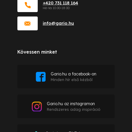
+420 731 118 164
info
@
gario.hu
Kövessen minket
Gario.hu a facebook-on
Minden hír első kézből
Gario.hu az instagramon
Rendszeres adag inspiráció