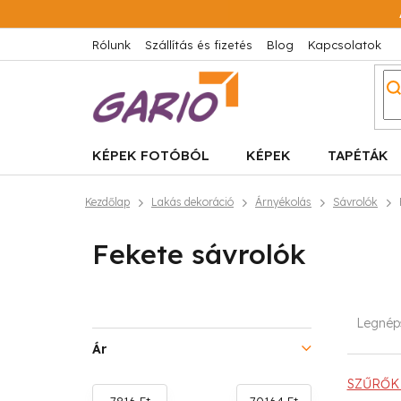
Ugrás
a
fő
Rólunk
Szállítás és fizetés
Blog
Kapcsolatok
tartalomhoz
KÉPEK FOTÓBÓL
KÉPEK
TAPÉTÁK
Kezdőlap
Lakás dekoráció
Árnyékolás
Sávrolók
Fekete sávrolók
O
T
Legnép
l
e
Ár
d
r
SZŰRŐK 
7816
Ft
70164
Ft