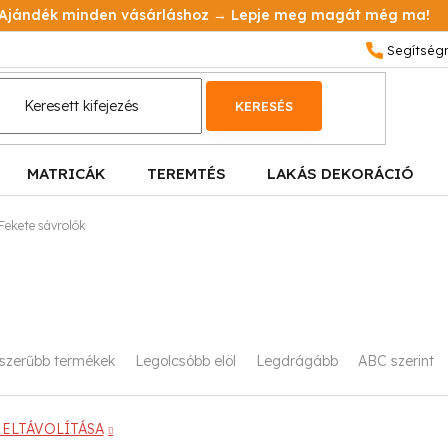
Ajándék minden vásárláshoz → Lepje meg magát még ma!
KERESÉS
MATRICÁK
TEREMTÉS
LAKÁS DEKORÁCIÓ
Fekete sávrolók
szerűbb termékek
Legolcsóbb elöl
Legdrágább
ABC szerint
ELTÁVOLÍTÁSA