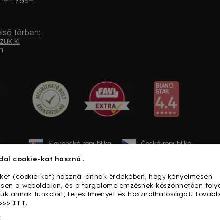
lső térben:
zuk ki
n
Slovenská republika
Česká republika
dal cookie-kat használ.
iket (cookie-kat) használ annak érdekében, hogy kényelmesen
sen a weboldalon, és a forgalomelemzésnek köszönhetően fol
sük annak funkcióit, teljesítményét és használhatóságát. Tovább
>>> ITT
.
k