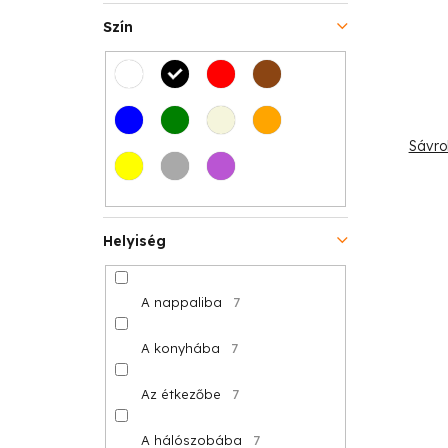
t
s
Szín
á
e
j
a
Sávro
Helyiség
A nappaliba
7
A konyhába
7
Az étkezőbe
7
A hálószobába
7