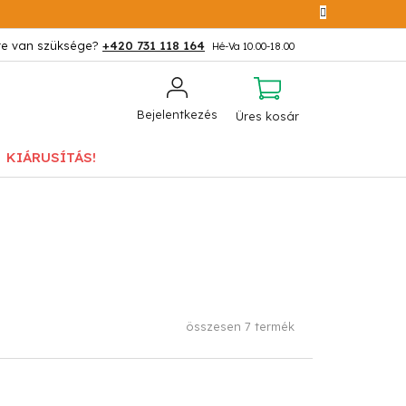
+420 731 118 164
KOSÁR
Bejelentkezés
Üres kosár
KIÁRUSÍTÁS!
összesen
7
termék