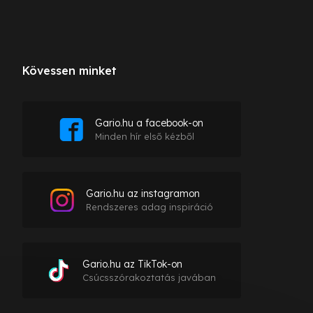
Kövessen minket
Gario.hu a facebook-on
Minden hír első kézből
Gario.hu az instagramon
Rendszeres adag inspiráció
Gario.hu az TikTok-on
Csúcsszórakoztatás javában