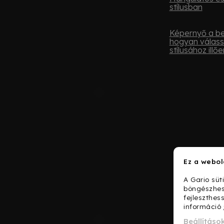
stílusban
Képernyő a be
hogyan válass
stílusához illőe
Ez a webol
A Gario süt
böngészhes
fejleszthes
információ
Beállításo