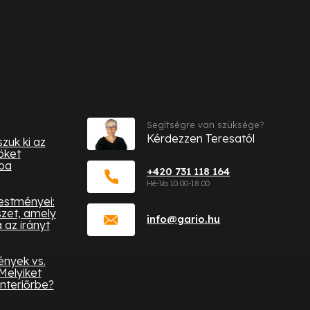
Kapcsolat
ciók
Segítségre van szüksége?
Kérdezzen Teresatól
zuk ki az
öket
ba
+420 731 118 164
festményei:
zet, amely
info
@
gario.hu
az irányt
ények vs.
Melyiket
nteriőrbe?