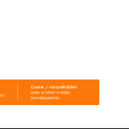
Csere / visszaküldés
ezen a héten a teljes
ből
termékpalettán