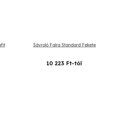
fit
Sávroló Falra Standard Fekete
10 223 Ft-tól