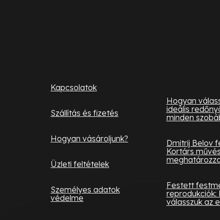
L
á
b
l
Ügyfélszolgálat
Hasznos
informá
é
Kapcsolatok
c
Hogyan válass
ideális redőny
Szállítás és fizetés
minden szobá
Hogyan vásároljunk?
Dmitrij Belov 
Kortárs művés
meghatározza 
Üzleti feltételek
Festett festm
Személyes adatok
reprodukciók: 
védelme
válasszuk az e