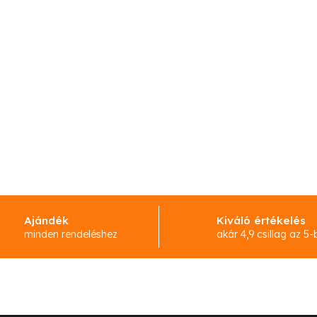
t
á
s
e
l
e
m
e
i
Ajándék
Kiváló értékelés
minden rendeléshez
akár 4,9 csillag az 5-