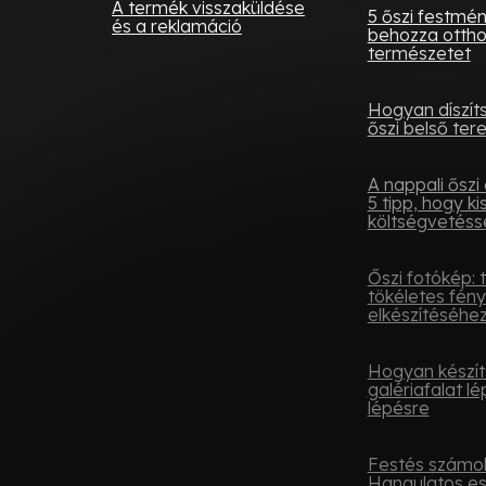
A termék visszaküldése
5 őszi festmé
és a reklamáció
behozza otth
természetet
Hogyan díszít
őszi belső tere
A nappali őszi 
5 tipp, hogy ki
költségvetésse
Őszi fotókép: 
tökéletes fén
elkészítéséhe
Hogyan készít
galériafalat lé
lépésre
Festés számok
Hangulatos e