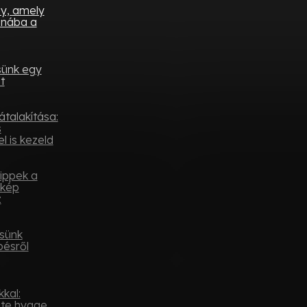
ny, amely
onába a
sünk egy
t
átalakítása:
s
l is kezeld
tippek a
ykép
z
sünk
pésről
kal:
ste hygge