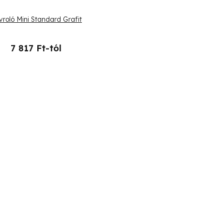
vroló Mini Standard Grafit
7 817 Ft-tól
L
i
s
t
a
i
r
á
n
y
í