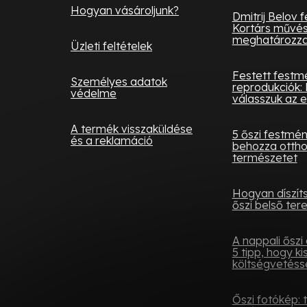
Hogyan vásároljunk?
Dmitrij Belov 
Kortárs művés
meghatározza 
Üzleti feltételek
Festett festm
Személyes adatok
reprodukciók: 
védelme
válasszuk az e
A termék visszaküldése
5 őszi festmé
és a reklamáció
behozza otth
természetet
Hogyan díszít
őszi belső tere
A nappali őszi 
5 tipp, hogy ki
költségvetésse
Őszi fotókép: 