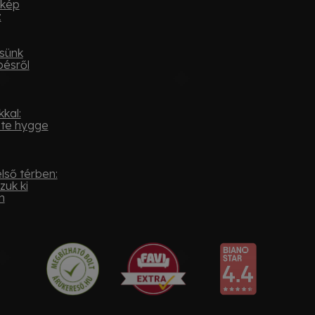
ykép
z
sünk
pésről
kal:
ste hygge
lső térben:
zuk ki
n