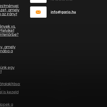
festményei:
zet, amely
info
@
gario.hu
az irányt
ények vs.
Melyiket
nteriőrbe?
ny, amely
onába a
sünk egy
t
átalakítása:
s
l is kezeld
tippek a