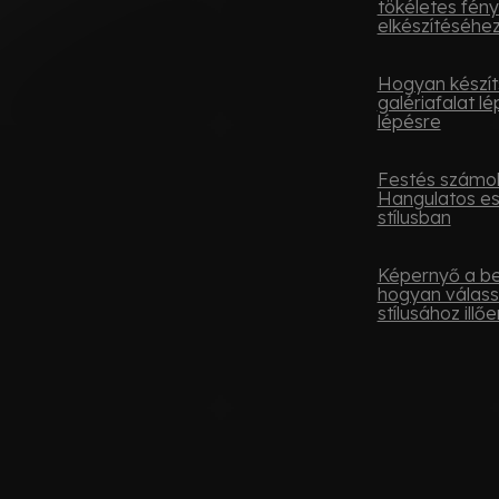
tökéletes fén
elkészítéséhe
Hogyan készít
galériafalat lé
lépésre
Festés számok
Hangulatos e
stílusban
Képernyő a be
hogyan válass
stílusához illőe