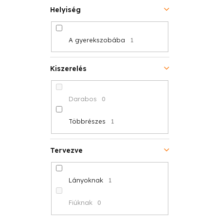
Helyiség
A gyerekszobába
1
Kiszerelés
Darabos
0
Többrészes
1
Tervezve
Lányoknak
1
Fiúknak
0