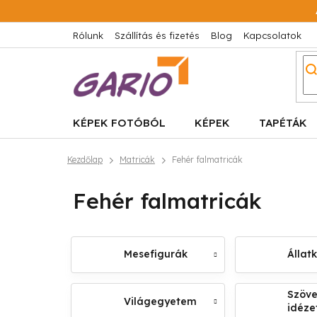
Ugrás
a
fő
Rólunk
Szállítás és fizetés
Blog
Kapcsolatok
tartalomhoz
KÉPEK FOTÓBÓL
KÉPEK
TAPÉTÁK
Kezdőlap
Matricák
Fehér falmatricák
Fehér falmatricák
Mesefigurák
Állat
Szöve
Világegyetem
idéze