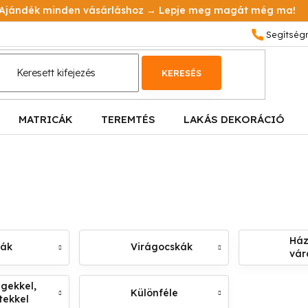
Ajándék minden vásárláshoz → Lepje meg magát még ma!
KERESÉS
MATRICÁK
TEREMTÉS
LAKÁS DEKORÁCIÓ
Ház
kák
Virágocskák
vár
gekkel,
Különféle
tekkel