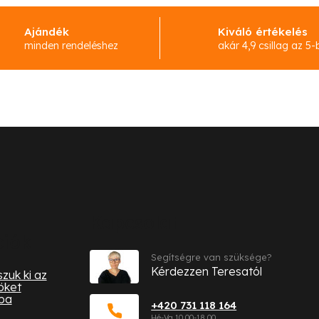
Ajándék
Kiváló értékelés
minden rendeléshez
akár 4,9 csillag az 5-
Kapcsolat
ciók
Segítségre van szüksége?
Kérdezzen Teresatól
zuk ki az
öket
ba
+420 731 118 164