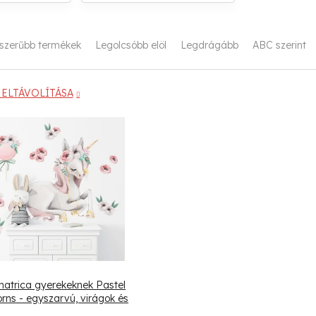
szerűbb termékek
Legolcsóbb elöl
Legdrágább
ABC szerint
ELTÁVOLÍTÁSA
matrica gyerekeknek Pastel
orns - egyszarvú, virágok és
léggömb