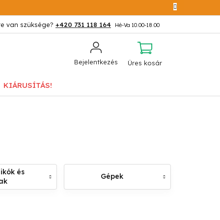
+420 731 118 164
KOSÁR
Bejelentkezés
Üres kosár
KIÁRUSÍTÁS!
ikók és
Gépek
ak