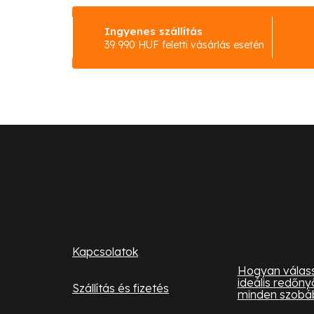
Ingyenes szállítás
39 990 HUF feletti vásárlás esetén
L
á
b
l
Ügyfélszolgálat
Hasznos
informá
é
Kapcsolatok
c
Hogyan válass
ideális redőny
Szállítás és fizetés
minden szobá