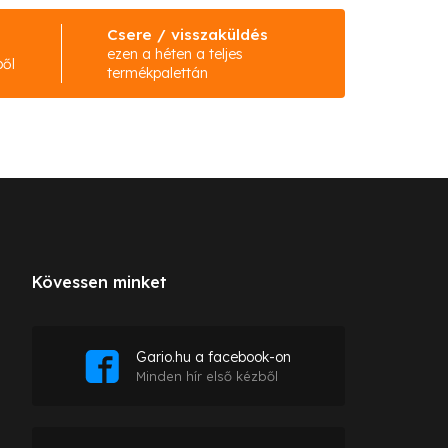
Csere / visszaküldés
ezen a héten a teljes
ből
termékpalettán
Kövessen minket
Gario.hu a facebook-on
Minden hír első kézből