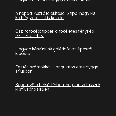
A nappali őszi átalakítása: 5 tipp, hogy kis
költségvetéssel is kezeld
Őszi fotókép: tippek a tökéletes fénykép
elkészítéséhez
Hogyan készítsünk galériafalat lépésről
lépésre
Festés számokkal: Hangulatos este hygge
stílusban
Képernyő a belső térben: hogyan válasszuk
ki stílusához illően