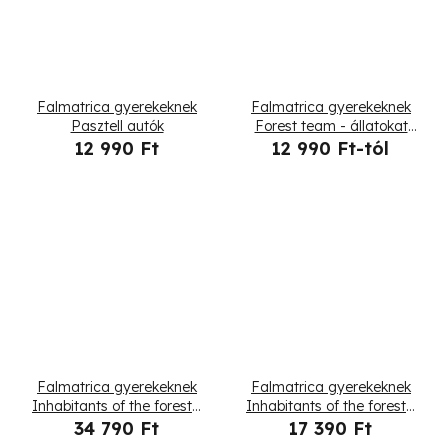
Falmatrica gyerekeknek
Falmatrica gyerekeknek
Pasztell autók
Forest team - állatokat
játszó réten
12 990 Ft
12 990 Ft-tól
Falmatrica gyerekeknek
Falmatrica gyerekeknek
Inhabitants of the forest -
Inhabitants of the forest -
szarvas, őzike és mókus
szarvas és őzike
34 790 Ft
17 390 Ft