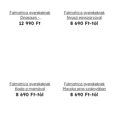
Falmatrica gyerekeknek
Falmatrica gyerekeknek
Dinosaurs -
Nyuszi egyszarvúval
brontosaurusok,
12 990 Ft
8 690 Ft-tól
triceratopsok,
pterodaktilusok
Falmatrica gyerekeknek
Falmatrica gyerekeknek
Koala a mamával
Macska piros szoknyában
8 690 Ft-tól
8 690 Ft-tól