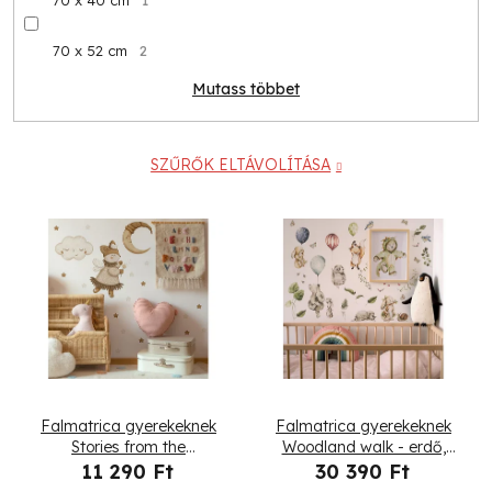
70 x 40 cm
1
70 x 52 cm
2
Mutass többet
SZŰRŐK ELTÁVOLÍTÁSA
T
e
r
m
é
Falmatrica gyerekeknek
Falmatrica gyerekeknek
k
Stories from the
Woodland walk - erdő,
wonderland - róka, felhők
állatok és növények
11 290 Ft
30 390 Ft
és hold