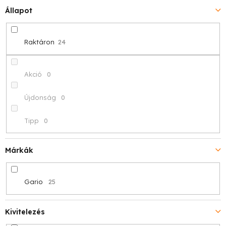
Állapot
n
d
Raktáron
24
e
z
Akció
0
é
Újdonság
0
s
Tipp
0
e
Márkák
Gario
25
Kivitelezés