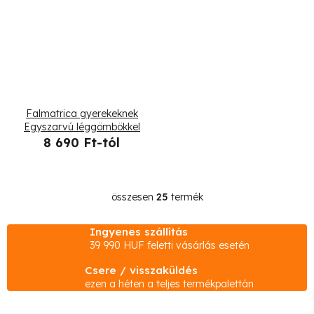
Falmatrica gyerekeknek
Egyszarvú léggömbökkel
8 690 Ft-tól
összesen
25
termék
L
i
Ingyenes szállítás
s
39 990 HUF feletti vásárlás esetén
t
Csere / visszaküldés
a
ezen a héten a teljes termékpalettán
i