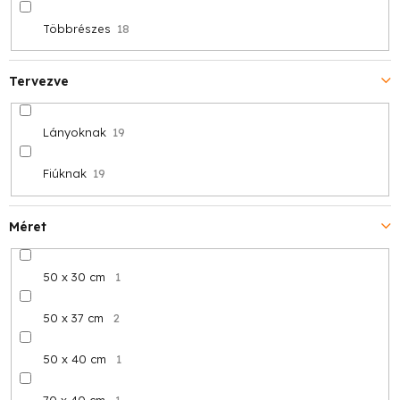
Többrészes
18
Tervezve
Lányoknak
19
Fiúknak
19
Méret
50 x 30 cm
1
50 x 37 cm
2
50 x 40 cm
1