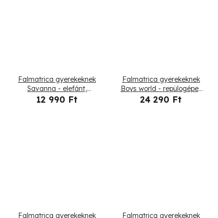
Falmatrica gyerekeknek
Falmatrica gyerekeknek
Savanna - elefánt,
Boys world - repülogépek
orrszarvú, zsiráf és más
és helikopter
12 990 Ft
24 290 Ft
állatok
Falmatrica gyerekeknek
Falmatrica gyerekeknek