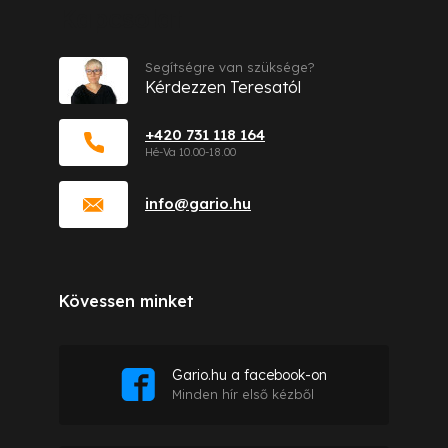
Kapcsolat
Segítségre van szüksége?
Kérdezzen Teresatól
+420 731 118 164
info
@
gario.hu
Kövessen minket
Gario.hu a facebook-on
Minden hír első kézből