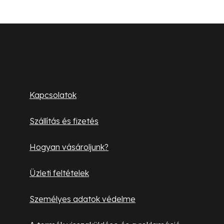
r
á
n
L
y
á
í
b
t
Ügyfélszolgálat
á
l
Kapcsolatok
s
é
e
Szállítás és fizetés
l
c
e
Hogyan vásároljunk?
m
e
Üzleti feltételek
i
Személyes adatok védelme