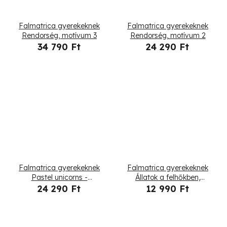
Falmatrica gyerekeknek
Falmatrica gyerekeknek
Rendorség, motívum 3
Rendorség, motívum 2
34 790 Ft
24 290 Ft
Falmatrica gyerekeknek
Falmatrica gyerekeknek
Pastel unicorns -
Állatok a felhőkben,
egyszarvú, virágok és
motívum 3
24 290 Ft
12 990 Ft
léggömb