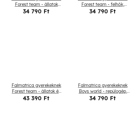
Forest team - állatok
Forest team - felhők,
zenéje és tánca
állatok és fák
34 790 Ft
34 790 Ft
Falmatrica gyerekeknek
Falmatrica gyerekeknek
Forest team - állatok és
Boys world - repülogép,
fák
léggömb és vonat
43 390 Ft
34 790 Ft