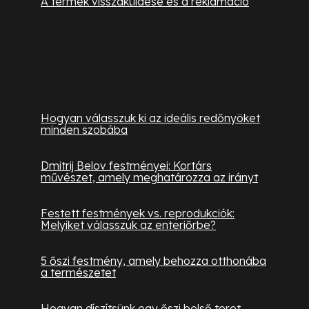
A termék visszaküldése és a reklamáció
Hasznos információk
Hogyan válasszuk ki az ideális redőnyöket
minden szobába
Dmitrij Belov festményei: Kortárs
művészet, amely meghatározza az irányt
Festett festmények vs. reprodukciók:
Melyiket válasszuk az enteriőrbe?
5 őszi festmény, amely behozza otthonába
a természetet
Hogyan díszítsünk egy őszi belső teret