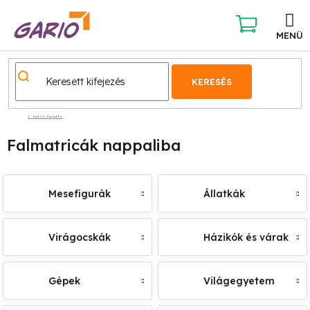
Ugrás
a
fő
KOSÁR
tartalomhoz
KERESÉS
Matricák
Falmatricák nappaliba
Mesefigurák
Állatkák
Virágocskák
Házikók és várak
Gépek
Világegyetem