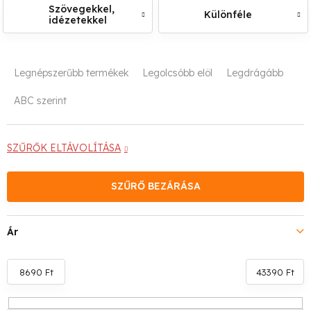
Szövegekkel,
Különféle
idézetekkel
T
Legnépszerűbb termékek
Legolcsóbb elöl
Legdrágább
e
ABC szerint
r
m
SZŰRŐK ELTÁVOLÍTÁSA
é
SZŰRŐ BEZÁRÁSA
k
e
Ár
k
r
8690
Ft
43390
Ft
e