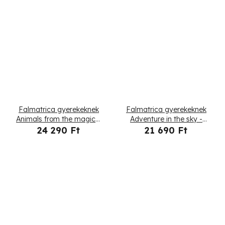
Falmatrica gyerekeknek
Falmatrica gyerekeknek
Animals from the magical
Adventure in the sky -
forest - nyuszi
macska holégballonban
24 290 Ft
21 690 Ft
és kutyák sárkányrepülon