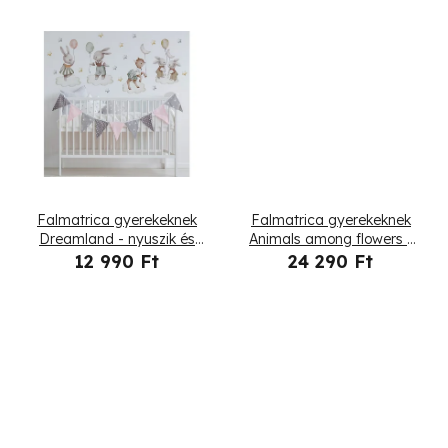
e
k
l
i
s
t
Falmatrica gyerekeknek
Falmatrica gyerekeknek
á
Dreamland - nyuszik és
Animals among flowers -
róka
zebra
12 990 Ft
24 290 Ft
j
a