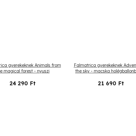
ica gyerekeknek Animals from
Falmatrica gyerekeknek Advent
he magical forest - nyuszi
the sky - macska holégballon
kutyák sárkányrepülon
24 290 Ft
21 690 Ft