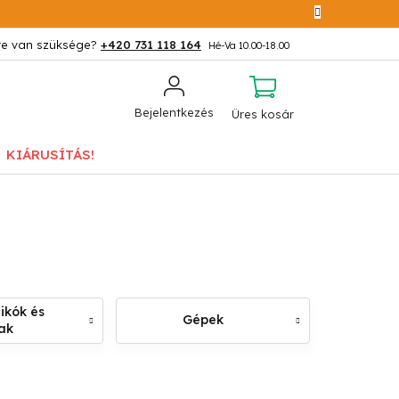
+420 731 118 164
KOSÁR
Bejelentkezés
Üres kosár
KIÁRUSÍTÁS!
ikók és
Gépek
ak