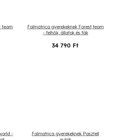
t team
Falmatrica gyerekeknek Forest team
- felhők, állatok és fák
34 790 Ft
orld -
Falmatrica gyerekeknek Pasztell
at
autók