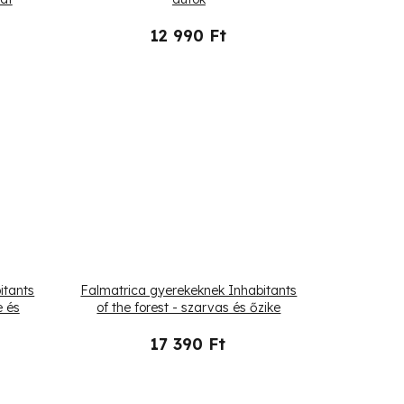
12 990 Ft
itants
Falmatrica gyerekeknek Inhabitants
e és
of the forest - szarvas és őzike
17 390 Ft