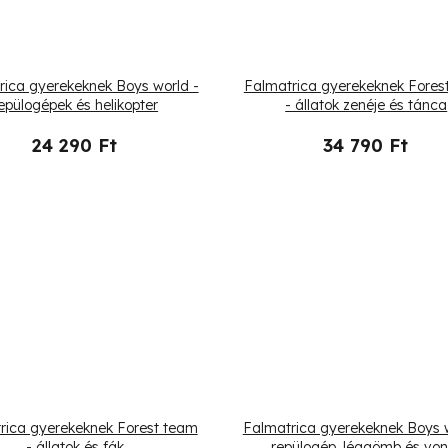
rica gyerekeknek Boys world -
Falmatrica gyerekeknek Fores
epülogépek és helikopter
- állatok zenéje és tánca
24 290 Ft
34 790 Ft
rica gyerekeknek Forest team
Falmatrica gyerekeknek Boys w
- állatok és fák
repülogép, léggömb és von