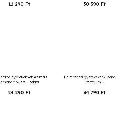
11 290 Ft
30 390 Ft
atrica gyerekeknek Animals
Falmatrica gyerekeknek Rend
among flowers - zebra
motívum 3
24 290 Ft
34 790 Ft