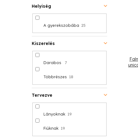
Helyiség
A gyerekszobába
25
Kiszerelés
Fal
Darabos
7
unic
Többrészes
18
Tervezve
Lányoknak
19
Fiúknak
19