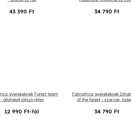
43 390 Ft
34 790 Ft
rica gyerekeknek Forest team
Falmatrica gyerekeknek Inhab
- állatokat játszó réten
of the forest - szarvas, őzik
mókus
12 990 Ft-tól
34 790 Ft