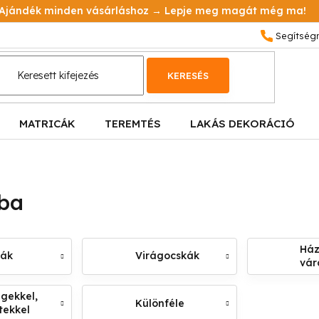
Ajándék minden vásárláshoz → Lepje meg magát még ma!
KERESÉS
MATRICÁK
TEREMTÉS
LAKÁS DEKORÁCIÓ
ába
Ház
kák
Virágocskák
vár
gekkel,
Különféle
tekkel