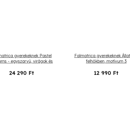
matrica gyerekeknek Pastel
Falmatrica gyerekeknek Álla
orns - egyszarvú, virágok és
felhőkben, motívum 3
léggömb
24 290 Ft
12 990 Ft