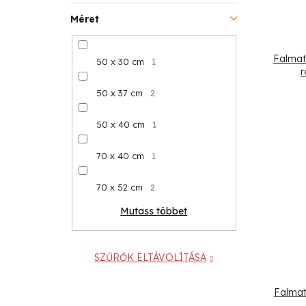
Méret
Falmat
50 x 30 cm
1
r
50 x 37 cm
2
50 x 40 cm
1
70 x 40 cm
1
70 x 52 cm
2
Mutass többet
SZŰRŐK ELTÁVOLÍTÁSA
Falmat