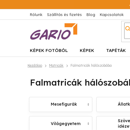
Ugrás
a
fő
Rólunk
Szállítás és fizetés
Blog
Kapcsolatok
tartalomhoz
KÉPEK FOTÓBÓL
KÉPEK
TAPÉTÁK
Kezdőlap
Matricák
Falmatricák hálószobába
Falmatricák hálószob
Mesefigurák
Állat
Szöve
Világegyetem
idéze