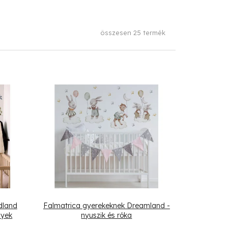
összesen
25
termék
dland
Falmatrica gyerekeknek Dreamland -
nyek
nyuszik és róka