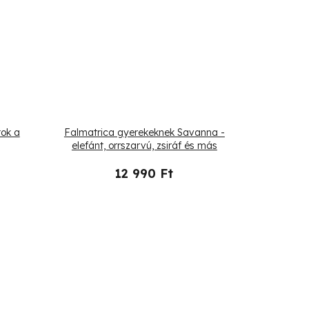
tok a
Falmatrica gyerekeknek Savanna -
elefánt, orrszarvú, zsiráf és más
állatok
12 990 Ft