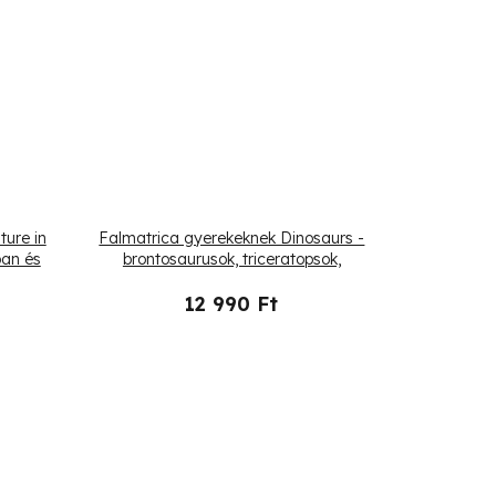
ure in
Falmatrica gyerekeknek Dinosaurs -
ban és
brontosaurusok, triceratopsok,
pterodaktilusok
12 990 Ft