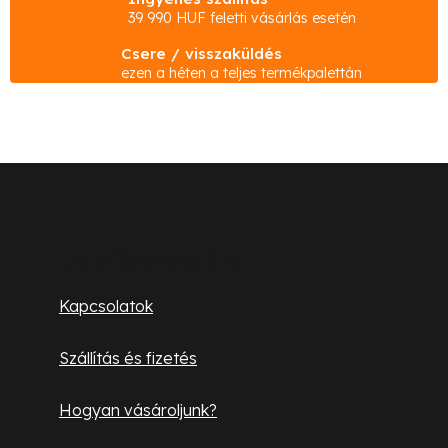
s
39 990 HUF feletti vásárlás esetén
t
Csere / visszaküldés
a
ezen a héten a teljes termékpalettán
i
r
á
n
L
y
á
í
b
t
Ügyfélszolgálat
á
l
Kapcsolatok
s
é
e
Szállítás és fizetés
l
c
e
Hogyan vásároljunk?
m
e