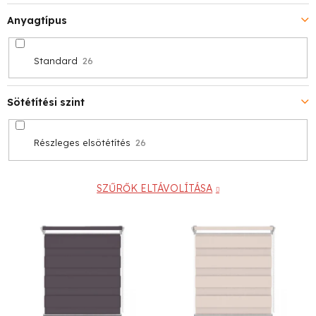
Anyagtípus
Standard
26
Sötétítési szint
Részleges elsötétítés
26
SZŰRŐK ELTÁVOLÍTÁSA
T
e
r