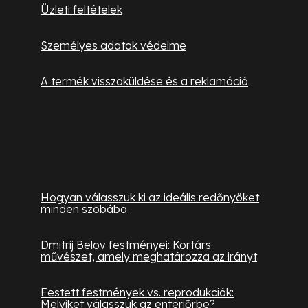
Üzleti feltételek
i
Személyes adatok védelme
A termék visszaküldése és a reklamáció
Hasznos információk
Hogyan válasszuk ki az ideális redőnyöket
minden szobába
Dmitrij Belov festményei: Kortárs
művészet, amely meghatározza az irányt
Festett festmények vs. reprodukciók:
Melyiket válasszuk az enteriőrbe?