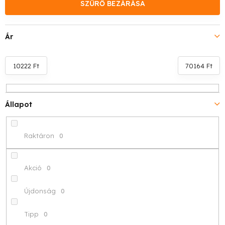
k
SZŰRŐ BEZÁRÁSA
e
Ár
k
r
10222
Ft
70164
Ft
e
n
Állapot
d
Raktáron
0
e
z
Akció
0
é
Újdonság
0
s
Tipp
0
e