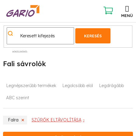
Ugrás
a
fő
KOSÁR
tartalomhoz
KERESÉS
Sávrolók
Fali sávrolók
T
Legnépszerűbb termékek
Legolcsóbb elöl
Legdrágább
e
ABC szerint
r
m
Falra
SZŰRŐK ELTÁVOLÍTÁSA
é