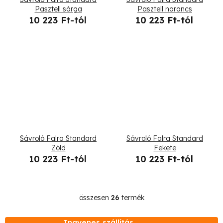
Pasztell sárga
Pasztell narancs
10 223 Ft-tól
10 223 Ft-tól
Sávroló Falra Standard
Sávroló Falra Standard
Zöld
Fekete
10 223 Ft-tól
10 223 Ft-tól
összesen
26
termék
L
i
Ingyenes szállítás