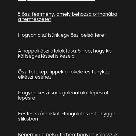
5 őszi festmény, amely behozza otthonába
a természetet
Hogyan díszítsünk egy őszi belső teret
A nappali őszi átalakítása: 5 tipp, hogy kis
költségvetéssel is kezeld
Őszi fotókép: tippek a tökéletes fénykép
elkészítéséhez
Hogyan készítsünk galériafalat lépésről
lépésre
Festés számokkal: Hangulatos este hygge
stílusban
Képernyő a belső térben: hogyan válasszuk