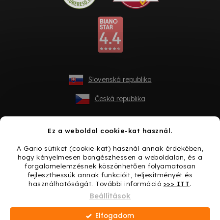
Slovenská republika
Česká republika
Ez a weboldal cookie-kat használ.
A Gario sütiket (cookie-kat) használ annak érdekében,
hogy kényelmesen böngészhessen a weboldalon, és a
forgalomelemzésnek köszönhetően folyamatosan
fejleszthessük annak funkcióit, teljesítményét és
használhatóságát. További információ
>>> ITT
.
Shoptet készítette
Beállítások
Elfogadom