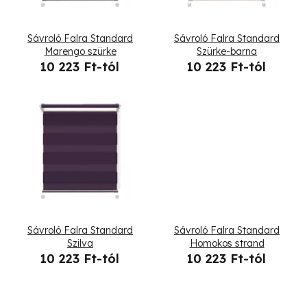
m
é
Sávroló Falra Standard
Sávroló Falra Standard
k
Marengo szürke
Szürke-barna
10 223 Ft-tól
10 223 Ft-tól
e
k
l
i
s
t
Sávroló Falra Standard
Sávroló Falra Standard
á
Szilva
Homokos strand
10 223 Ft-tól
10 223 Ft-tól
j
a