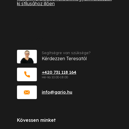
ki stílusához illően
Kapcsolat
Segítségre van szüksége?
Kérdezzen Teresatól
+420 731 118 164
info
@
gario.hu
Kövessen minket