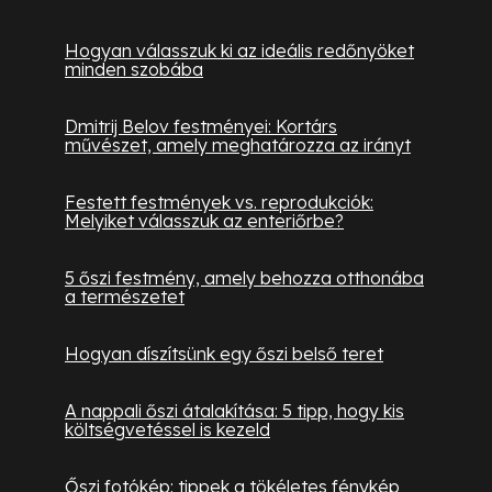
Hogyan válasszuk ki az ideális redőnyöket
minden szobába
Dmitrij Belov festményei: Kortárs
művészet, amely meghatározza az irányt
Festett festmények vs. reprodukciók:
Melyiket válasszuk az enteriőrbe?
5 őszi festmény, amely behozza otthonába
a természetet
Hogyan díszítsünk egy őszi belső teret
A nappali őszi átalakítása: 5 tipp, hogy kis
költségvetéssel is kezeld
Őszi fotókép: tippek a tökéletes fénykép