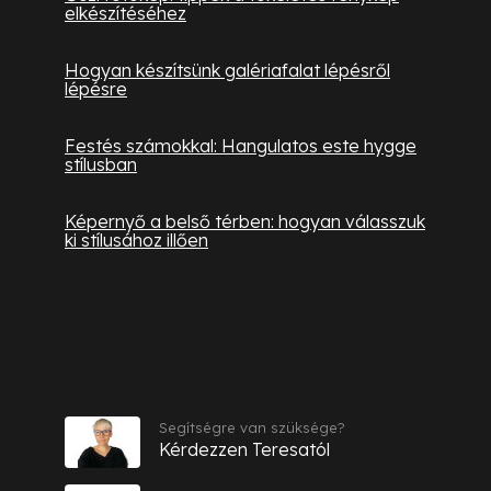
elkészítéséhez
Hogyan készítsünk galériafalat lépésről
lépésre
Festés számokkal: Hangulatos este hygge
stílusban
Képernyő a belső térben: hogyan válasszuk
ki stílusához illően
Kapcsolat
Segítségre van szüksége?
Kérdezzen Teresatól