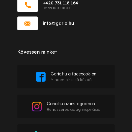
+420 731 118 164
info
@
gario.hu
Kövessen minket
Gario.hu a facebook-on
Minden hír első kézből
Gario.hu az instagramon
Rendszeres adag inspiráció