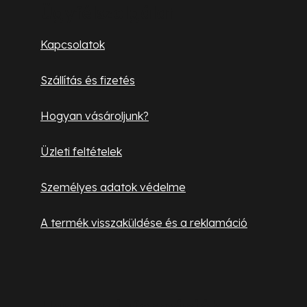
b
Ügyfélszolgálat
l
Kapcsolatok
é
Szállítás és fizetés
c
Hogyan vásároljunk?
Üzleti feltételek
Személyes adatok védelme
A termék visszaküldése és a reklamáció
Hasznos információk