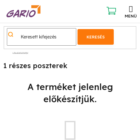
Ugrás
a
fő
KOSÁR
tartalomhoz
KERESÉS
Kezdőlap
1 részes poszterek
A terméket jelenleg
előkészítjük.